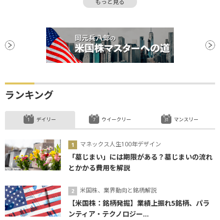
もっと見る
合併
個人投資家
債券
社債
増配
ハイイールド債
バブル
バリュエーション
パフォーマンス
ファンド
ランキング
デイリー
ウイークリー
マンスリー
マネックス人生100年デザイン
「墓じまい」には期限がある？墓じまいの流れ
とかかる費用を解説
米国株、業界動向と銘柄解説
【米国株：銘柄発掘】業績上振れ5銘柄、パラ
ンティア・テクノロジー...