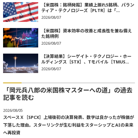
【米国株：銘柄発掘】業績上振れ5銘柄、パラン
ティア・テクノロジーズ［PLTR］は「...
2026/08/07
【米国株】資本効率の改善と成長性を兼ね備え
た銘柄例
2026/08/07
【決算結果】シーゲイト・テクノロジー・ホー
ルディングス［STX］、Tモバイル［TMUS...
2026/08/07
「岡元兵八郎の米国株マスターへの道」の過去
記事を読む
2026/08/05
スペースＸ［SPCX］上場後初の決算発表、数字は良かったが株価が
下落した理由。スターリンクが生む利益をスターシップとAIの未来
へ再投資