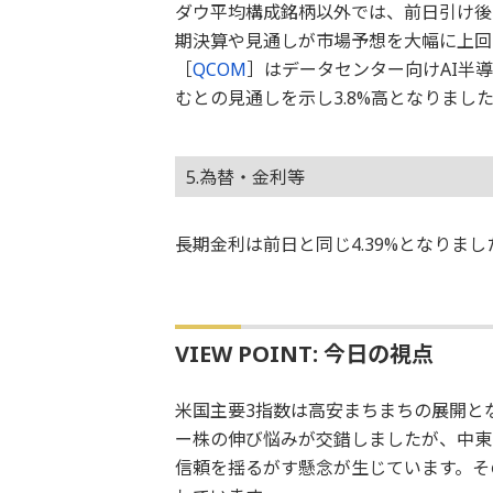
ダウ平均構成銘柄以外では、前日引け後
期決算や見通しが市場予想を大幅に上回っ
［
QCOM
］はデータセンター向けAI半導
むとの見通しを示し3.8%高となりまし
5.為替・金利等
長期金利は前日と同じ4.39%となりまし
VIEW POINT: 今日の視点
米国主要3指数は高安まちまちの展開と
ー株の伸び悩みが交錯しましたが、中東
信頼を揺るがす懸念が生じています。そ