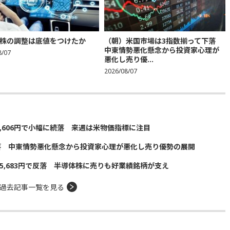
株の調整は底値をつけたか
（朝）米国市場は3指数揃って下落
中東情勢悪化懸念から投資家心理が
8/07
悪化し売り優...
2026/08/07
5,606円で小幅に続落 来週は米物価指標に注目
落 中東情勢悪化懸念から投資家心理が悪化し売り優勢の展開
5,683円で反落 半導体株に売りも好業績銘柄が支え
過去記事一覧を見る