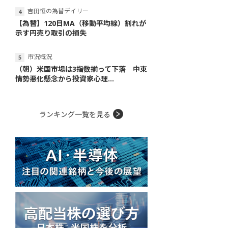
吉田恒の為替デイリー
【為替】120日MA（移動平均線）割れが
示す円売り取引の損失
市況概況
（朝）米国市場は3指数揃って下落 中東
情勢悪化懸念から投資家心理...
ランキング一覧を見る