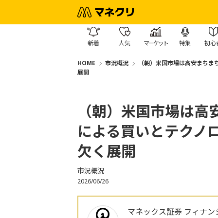
新着
人気
マーケット
特集
初心
HOME
市況概況
（朝）米国市場は高安まちま
展開
（朝）米国市場は高
による買いとテクノ
欠く展開
市況概況
2026/06/26
マネックス証券 フィナン