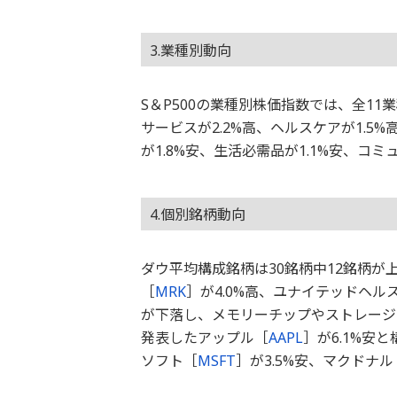
3.業種別動向
S＆P500の業種別株価指数では、全1
サービスが2.2%高、ヘルスケアが1.5
が1.8%安、生活必需品が1.1%安、コ
4.個別銘柄動向
ダウ平均構成銘柄は30銘柄中12銘柄が
［
MRK
］が4.0%高、ユナイテッドヘル
が下落し、メモリーチップやストレージの
発表したアップル［
AAPL
］が6.1%安
ソフト［
MSFT
］が3.5%安、マクドナル