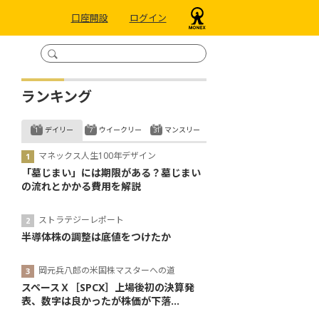
口座開設
ログイン
ランキング
デイリー
ウイークリー
マンスリー
マネックス人生100年デザイン
「墓じまい」には期限がある？墓じまい
の流れとかかる費用を解説
ストラテジーレポート
半導体株の調整は底値をつけたか
岡元兵八郎の米国株マスターへの道
スペースＸ［SPCX］上場後初の決算発
表、数字は良かったが株価が下落...