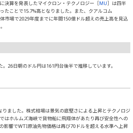
に決算を発表したマイクロン・テクノロジー［
MU
］は四半
たことで15.7%高となりました。また、クアルコム
体市場で2029年度までに年間150億ドル超えの売上高を見込
た。
た。26日朝のドル円は161円台後半で推移しています。
なりました。株式相場は景気の底堅さによる上昇とテクノロジ
ではホルムズ海峡で貨物船に飛翔体があたり再び安全性への
の影響でWTI原油先物価格は再び70ドルを超える水準へ上昇