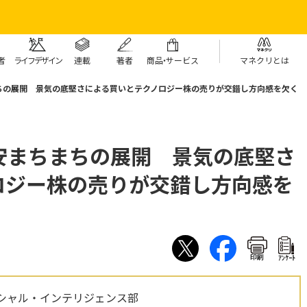
者
ライフデザイン
連載
著者
商
品・
サービス
マネクリとは
ちの展開 景気の底堅さによる買いとテクノロジー株の売りが交錯し方向感を欠く
安まちまちの展開 景気の底堅さ
ロジー株の売りが交錯し方向感を
印刷
ｱﾝｹｰﾄ
シャル・インテリジェンス部