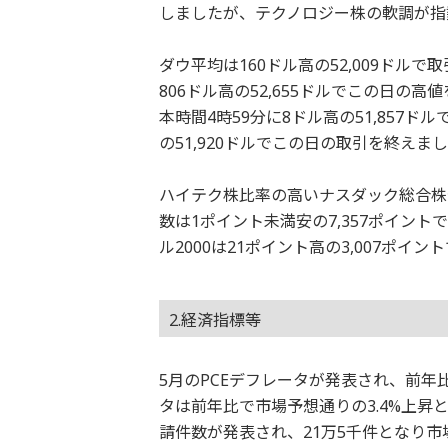
しましたが、テクノロジー株の軟調が指
ダウ平均は160ドル高の52,009ドル
806ドル高の52,655ドルでこの日
本時間4時59分に8ドル高の51,857
の51,920ドルでこの日の取引を終えま
ハイテク株比率の高いナスダック総合株価指
数は1ポイント未満安の7,357ポイン
ル2000は21ポイント高の3,007ポ
2.経済指標等
5月のPCEデフレータが発表され、前年
タは前年比で市場予想通りの3.4%上昇
請件数が発表され、21万5千件となり市