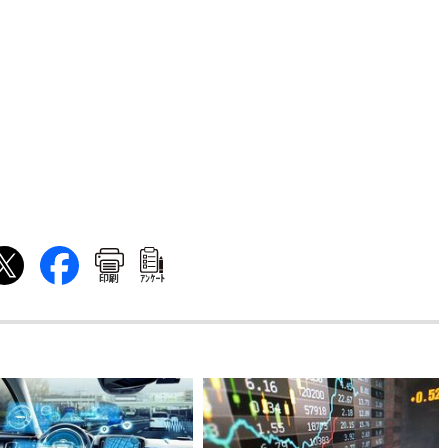
印刷
ｱﾝｹｰﾄ