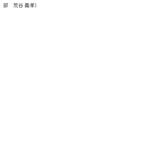
部 荒谷 義孝）