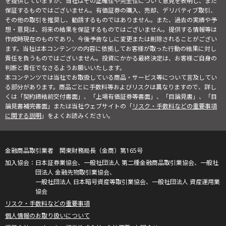
を提供していますが、当社はその正確性や完全性について意見を表明し、また
保証するものではございません。有価証券の購入、売却、デリバティブ取引、
その他の取引を推奨し、勧誘するものではありません。また、過去の実績や予
想・意見は、将来の結果を保証するものではございません。提供する情報等は
作成時現在のものであり、今後予告なしに変更または削除されることがござい
ます。当社は本コンテンツの内容に依拠してお客様が取った行動の結果に対し
責任を負うものではございません。投資にかかる最終決定は、お客様ご自身の
判断と責任でなさるようお願いいたします。
本コンテンツでは当社でお取扱している商品・サービス等について言及してい
る部分があります。商品ごとに手数料等およびリスクは異なりますので、詳し
くは「契約締結前交付書面」、「上場有価証券等書面」、「目論見書」、「目
論見書補完書面」または当社ウェブサイトの「
リスク・手数料などの重要事項
に関する説明
」をよくお読みください。
金融商品取引業者 関東財務局長（金商）第165号
日本証券業協会、一般社団法人 第二種金融商品取引業協会、一般社
団法人 金融先物取引業協会、
一般社団法人 日本暗号資産等取引業協会、一般社団法人 資産運用業
協会
リスク・手数料などの重要事項
個人情報のお取り扱いについて