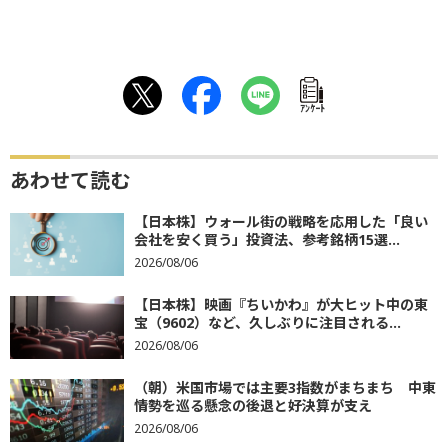
ｱﾝｹｰﾄ
あわせて読む
【日本株】ウォール街の戦略を応用した「良い
会社を安く買う」投資法、参考銘柄15選...
2026/08/06
【日本株】映画『ちいかわ』が大ヒット中の東
宝（9602）など、久しぶりに注目される...
2026/08/06
（朝）米国市場では主要3指数がまちまち 中東
情勢を巡る懸念の後退と好決算が支え
2026/08/06