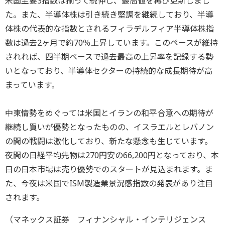
米国主要3指数は揃って続伸し、最高値を再び更新しまし
た。また、半導体株は引き続き堅調を継続しており、半導
体株の代表的な指数とされるフィラデルフィア半導体株指
数は過去2ヶ月で約70％上昇しています。このペースが維持
されれば、四半期ベースで過去最高の上昇率を記録する勢
いとなっており、半導体セクターの持続的な成長期待が高
まっています。
中東情勢をめぐっては米国とイランの和平合意への期待が
継続し買いが優勢となったものの、イスラエルとレバノン
の間の戦闘は激化しており、新たな懸念も生じています。
夜間の日経平均先物は270円安の66,200円となっており、本
日の日本市場は売り優勢でのスタートが見込まれます。ま
た、今夜は米国でISM製造業景況感指数の発表があり注目
されます。
（マネックス証券 フィナンシャル・インテリジェンス