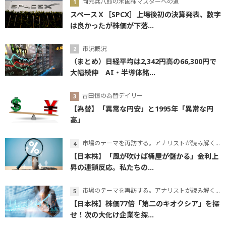
岡元兵八郎の米国株マスターへの道
スペースＸ［SPCX］上場後初の決算発表、数字
は良かったが株価が下落...
市況概況
（まとめ）日経平均は2,342円高の66,300円で
大幅続伸 AI・半導体銘...
吉田恒の為替デイリー
【為替】「異常な円安」と1995年「異常な円
高」
市場のテーマを再訪する。アナリストが読み解くテーマの本質
【日本株】「風が吹けば桶屋が儲かる」金利上
昇の連鎖反応。私たちの...
市場のテーマを再訪する。アナリストが読み解くテーマの本質
【日本株】株価77倍「第二のキオクシア」を探
せ！次の大化け企業を探...