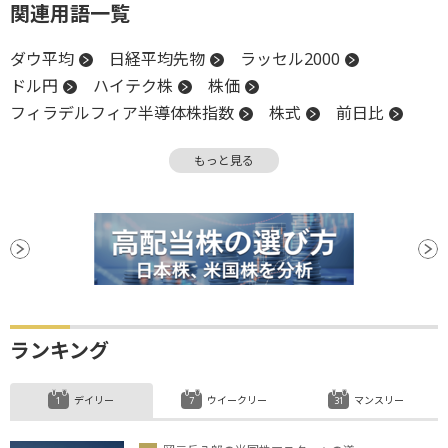
関連用語一覧
ダウ平均
日経平均先物
ラッセル2000
ドル円
ハイテク株
株価
フィラデルフィア半導体株指数
株式
前日比
金利
為替
高値
売上高
円安
もっと見る
業種別株価指数
堅調
米国株
長期金利
NASDAQ
反落
株価指数
決算
小型株
続伸
安値
ランキング
デイリー
ウイークリー
マンスリー