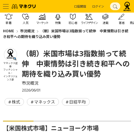
口座開設
ログイン
新着
人気
マーケット
特集
初心者
ライフデザイン
連載
著者
商
HOME
市況概況
（朝）米国市場は3指数揃って続伸 中東情勢は引き続
き和平への期待を織り込み買い優勢
（朝）米国市場は3指数揃って続
伸 中東情勢は引き続き和平への
マネックス証
券
フィナンシャ
期待を織り込み買い優勢
ル・
インテリジェ
ンス部
市況概況
2026/06/01
株式
マネックス
日経平均
【米国株式市場】ニューヨーク市場