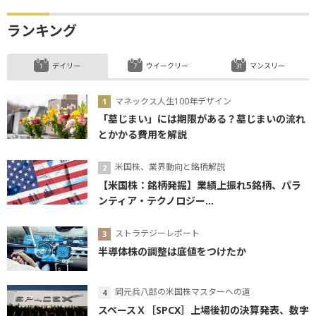
ランキング
デイリー
ウイークリー
マンスリー
マネックス人生100年デザイン
「墓じまい」には期限がある？墓じまいの流れ
とかかる費用を解説
米国株、業界動向と銘柄解説
【米国株：銘柄発掘】業績上振れ5銘柄、パラ
ンティア・テクノロジー...
ストラテジーレポート
半導体株の調整は底値をつけたか
岡元兵八郎の米国株マスターへの道
スペースＸ［SPCX］上場後初の決算発表、数字