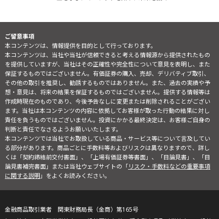
ご留意事項
本コンテンツは、情報提供を目的として行っております。
本コンテンツは、当社や当社が信頼できると考える情報源から提供されたもの
を提供していますが、当社はその正確性や完全性について意見を表明し、また
保証するものではございません。有価証券の購入、売却、デリバティブ取引、
その他の取引を推奨し、勧誘するものではありません。また、過去の実績や予
想・意見は、将来の結果を保証するものではございません。提供する情報等は
作成時現在のものであり、今後予告なしに変更または削除されることがござい
ます。当社は本コンテンツの内容に依拠してお客様が取った行動の結果に対し
責任を負うものではございません。投資にかかる最終決定は、お客様ご自身の
判断と責任でなさるようお願いいたします。
本コンテンツでは当社でお取扱している商品・サービス等について言及してい
る部分があります。商品ごとに手数料等およびリスクは異なりますので、詳し
くは「契約締結前交付書面」、「上場有価証券等書面」、「目論見書」、「目
論見書補完書面」または当社ウェブサイトの「
リスク・手数料などの重要事項
に関する説明
」をよくお読みください。
金融商品取引業者 関東財務局長（金商）第165号