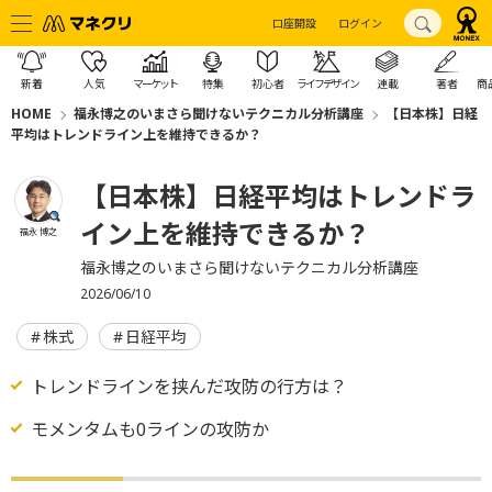
口座開設
ログイン
新着
人気
マーケット
特集
初心者
ライフデザイン
連載
著者
商
HOME
福永博之のいまさら聞けないテクニカル分析講座
【日本株】日経
平均はトレンドライン上を維持できるか？
【日本株】日経平均はトレンドラ
イン上を維持できるか？
福永 博之
福永博之のいまさら聞けないテクニカル分析講座
2026/06/10
株式
日経平均
トレンドラインを挟んだ攻防の行方は？
モメンタムも0ラインの攻防か