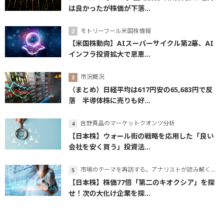
は良かったが株価が下落...
モトリーフール米国株情報
【米国株動向】AIスーパーサイクル第2幕、AI
インフラ投資拡大で恩恵...
市況概況
（まとめ）日経平均は617円安の65,683円で反
落 半導体株に売りも好...
吉野貴晶のマーケットクオンツ分析
【日本株】ウォール街の戦略を応用した「良い
会社を安く買う」投資法...
市場のテーマを再訪する。アナリストが読み解くテーマの本質
【日本株】株価77倍「第二のキオクシア」を探
せ！次の大化け企業を探...