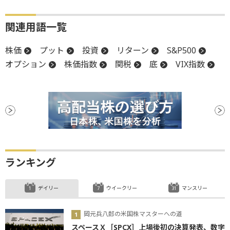
関連用語一覧
株価
プット
投資
リターン
S&P500
オプション
株価指数
関税
底
VIX指数
ランキング
デイリー
ウイークリー
マンスリー
岡元兵八郎の米国株マスターへの道
スペースＸ［SPCX］上場後初の決算発表、数字