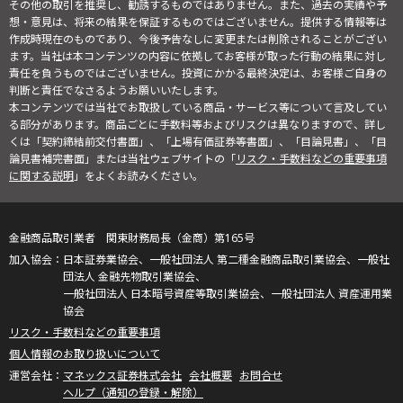
その他の取引を推奨し、勧誘するものではありません。また、過去の実績や予
想・意見は、将来の結果を保証するものではございません。提供する情報等は
作成時現在のものであり、今後予告なしに変更または削除されることがござい
ます。当社は本コンテンツの内容に依拠してお客様が取った行動の結果に対し
責任を負うものではございません。投資にかかる最終決定は、お客様ご自身の
判断と責任でなさるようお願いいたします。
本コンテンツでは当社でお取扱している商品・サービス等について言及してい
る部分があります。商品ごとに手数料等およびリスクは異なりますので、詳し
くは「契約締結前交付書面」、「上場有価証券等書面」、「目論見書」、「目
論見書補完書面」または当社ウェブサイトの「
リスク・手数料などの重要事項
に関する説明
」をよくお読みください。
金融商品取引業者 関東財務局長（金商）第165号
日本証券業協会、一般社団法人 第二種金融商品取引業協会、一般社
団法人 金融先物取引業協会、
一般社団法人 日本暗号資産等取引業協会、一般社団法人 資産運用業
協会
リスク・手数料などの重要事項
個人情報のお取り扱いについて
マネックス証券株式会社
会社概要
お問合せ
ヘルプ（通知の登録・解除）