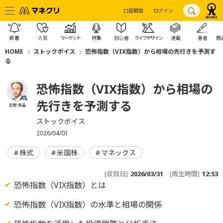
口座開設
ログイン
新着
人気
マーケット
特集
初心者
ライフデザイン
連載
著者
商
HOME
ストックボイス
恐怖指数（VIX指数）から相場の先行きを予測す
る
恐怖指数（VIX指数）から相場の
先行きを予測する
吉野 貴晶
ストックボイス
2026/04/01
株式
米国株
マネックス
[収録日]
2026/03/31
[再生時間]
12:53
恐怖指数（VIX指数）とは
恐怖指数（VIX指数）の水準と相場の関係