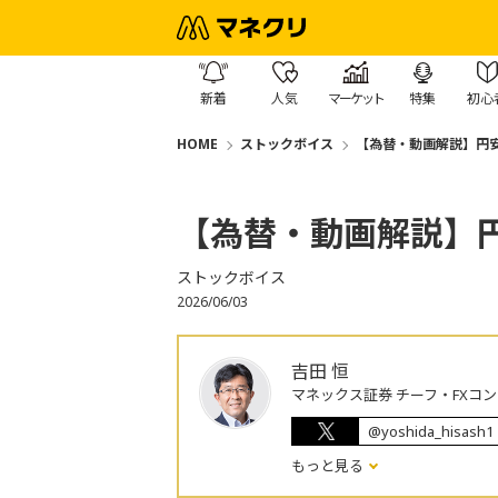
新着
人気
マーケット
特集
初心
HOME
ストックボイス
【為替・動画解説】円
【為替・動画解説】
ストックボイス
2026/06/03
吉田 恒
マネックス証券 チーフ・FXコ
@yoshida_hisash1
もっと見る