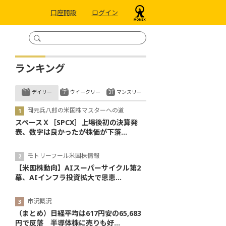
口座開設
ログイン
ランキング
デイリー
ウイークリー
マンスリー
岡元兵八郎の米国株マスターへの道
スペースＸ［SPCX］上場後初の決算発
表、数字は良かったが株価が下落...
モトリーフール米国株情報
【米国株動向】AIスーパーサイクル第2
幕、AIインフラ投資拡大で恩恵...
市況概況
（まとめ）日経平均は617円安の65,683
円で反落 半導体株に売りも好...