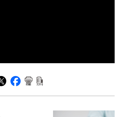
印刷
ｱﾝｹｰﾄ