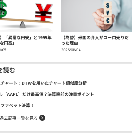
】「異常な円安」と1995年
【為替】米国の介入がユーロ売りだ
な円高」
った理由
8/05
2026/08/04
を読む
似チャート：DTWを用いたチャート類似度分析
ル［AAPL］だけ最高値？決算直前の注目ポイント
ルファベット決算！
過去記事一覧を見る