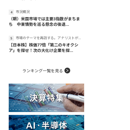
市況概況
（朝）米国市場では主要3指数がまちま
ち 中東情勢を巡る懸念の後退...
市場のテーマを再訪する。アナリストが読み解くテーマの本質
【日本株】株価77倍「第二のキオクシ
ア」を探せ！次の大化け企業を探...
ランキング一覧を見る