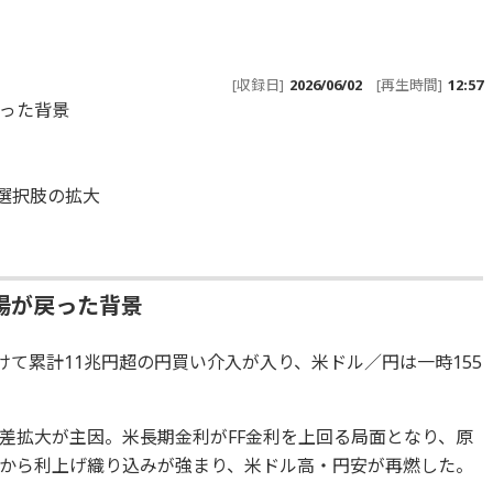
[収録日]
2026/06/02
[再生時間]
12:57
った背景
る
と選択肢の拡大
場が戻った背景
けて累計11兆円超の円買い介入が入り、米ドル／円は一時155
差拡大が主因。米長期金利がFF金利を上回る局面となり、原
から利上げ織り込みが強まり、米ドル高・円安が再燃した。