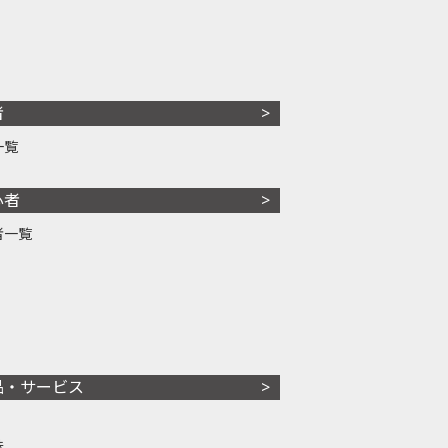
者
一覧
心者
者一覧
品・サービス
株