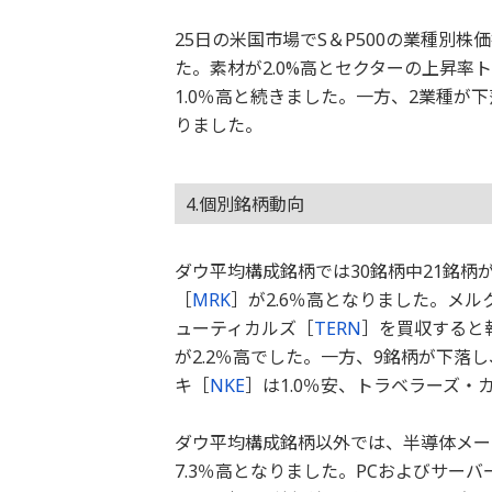
25日の米国市場でS＆P500の業種別
た。素材が2.0%高とセクターの上昇率
1.0％高と続きました。一方、2業種が下
りました。
4.個別銘柄動向
ダウ平均構成銘柄では30銘柄中21銘
［
MRK
］が2.6％高となりました。メ
ューティカルズ［
TERN
］を買収すると
が2.2％高でした。一方、9銘柄が下落
キ［
NKE
］は1.0％安、トラベラーズ・
ダウ平均構成銘柄以外では、半導体メー
7.3％高となりました。PCおよびサー