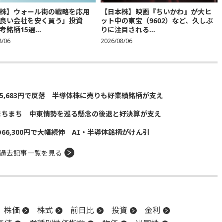
株】ウォール街の戦略を応用
【日本株】映画『ちいかわ』が大ヒ
良い会社を安く買う」投資
ット中の東宝（9602）など、久しぶ
銘柄15選...
りに注目される...
8/06
2026/08/06
5,683円で反落 半導体株に売りも好業績銘柄が支え
まちまち 中東情勢を巡る懸念の後退と好決算が支え
の66,300円で大幅続伸 AI・半導体銘柄がけん引
過去記事一覧を見る
株価
株式
前日比
投資
金利