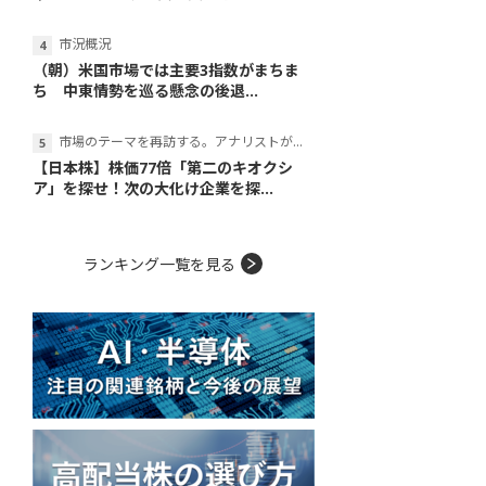
市況概況
（朝）米国市場では主要3指数がまちま
ち 中東情勢を巡る懸念の後退...
市場のテーマを再訪する。アナリストが読み解くテーマの本質
【日本株】株価77倍「第二のキオクシ
ア」を探せ！次の大化け企業を探...
ランキング一覧を見る