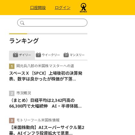
口座開設
ログイン
ランキング
デイリー
ウイークリー
マンスリー
岡元兵八郎の米国株マスターへの道
スペースＸ［SPCX］上場後初の決算発
表、数字は良かったが株価が下落...
市況概況
（まとめ）日経平均は2,342円高の
66,300円で大幅続伸 AI・半導体銘...
モトリーフール米国株情報
【米国株動向】AIスーパーサイクル第2
幕、AIインフラ投資拡大で恩恵...