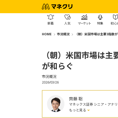
新着
人気
マーケット
特集
初心
HOME
市況概況
（朝）米国市場は主要3指数
（朝）米国市場は主
が和らぐ
市況概況
2026/03/26
齊藤 聡
マネックス証券 シニア・アナリ
もっと見る