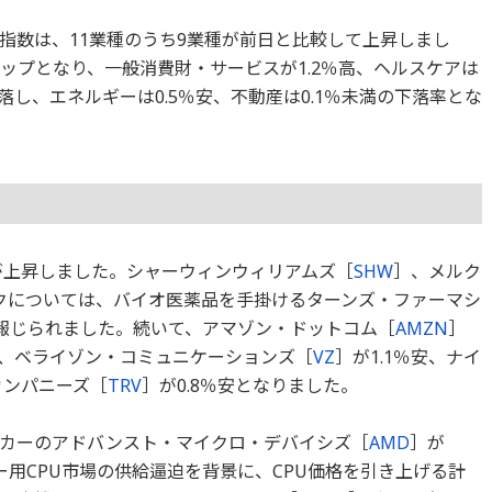
株価指数は、11業種のうち9業種が前日と比較して上昇しまし
トップとなり、一般消費財・サービスが1.2％高、ヘルスケアは
落し、エネルギーは0.5％安、不動産は0.1％未満の下落率とな
柄が上昇しました。シャーウィンウィリアムズ［
SHW
］、メルク
ルクについては、バイオ医薬品を手掛けるターンズ・ファーマシ
報じられました。続いて、アマゾン・ドットコム［
AMZN
］
し、ベライゾン・コミュニケーションズ［
VZ
］が1.1％安、ナイ
カンパニーズ［
TRV
］が0.8％安となりました。
カーのアドバンスト・マイクロ・デバイシズ［
AMD
］が
バー用CPU市場の供給逼迫を背景に、CPU価格を引き上げる計