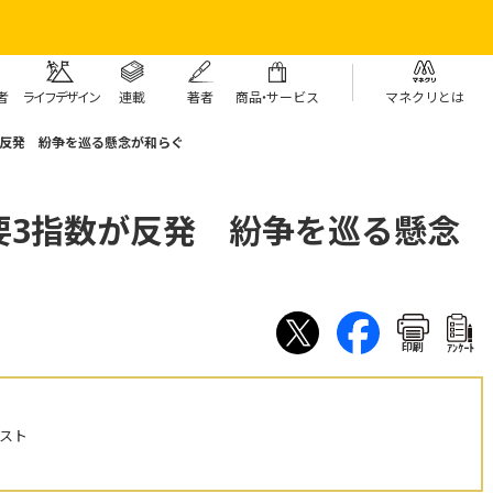
者
ライフデザイン
連載
著者
商
品・
サービス
マネクリとは
が反発 紛争を巡る懸念が和らぐ
要3指数が反発 紛争を巡る懸念
印刷
ｱﾝｹｰﾄ
スト