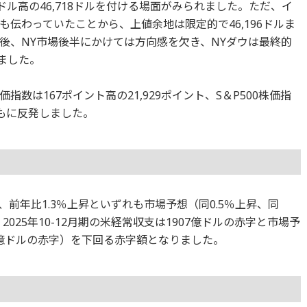
ドル高の46,718ドルを付ける場面がみられました。ただ、イ
伝わっていたことから、上値余地は限定的で46,196ドルま
後、NY市場後半にかけては方向感を欠き、NYダウは最終的
えました。
数は167ポイント高の21,929ポイント、S＆P500株価指
ともに反発しました。
、前年比1.3％上昇といずれも市場予想（同0.5％上昇、同
025年10-12月期の米経常収支は1907億ドルの赤字と市場予
91億ドルの赤字）を下回る赤字額となりました。