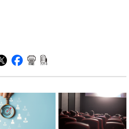
印刷
ｱﾝｹｰﾄ