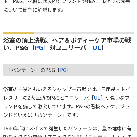
下、P&G）を軸に代表的なブランドや強み、市場での競争
について簡単に解説します。
浴室の頂上決戦、ヘア＆ボディーケア市場の戦
い、P&G［
PG
］対ユニリーバ［
UL
］
「パンテーン」のP&G［
PG
］
浴室の主役ともいえるシャンプー市場では、日用品・トイ
レタリーの2大巨頭のP&Gとユニリーバ［
UL
］が強力なブ
ランドを擁して激突しています。P&Gの看板ヘアケアブラ
ンドといえば「パンテーン」です。
1940年代にスイスで誕生したパンテーンは、髪の健康に有
効なビタミン成分「プロビタミンB5（パンテノール）」の