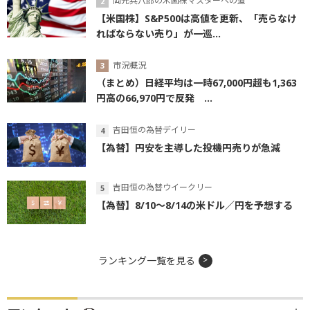
岡元兵八郎の米国株マスターへの道
【米国株】S&P500は高値を更新、「売らなけ
ればならない売り」が一巡...
市況概況
（まとめ）日経平均は一時67,000円超も1,363
円高の66,970円で反発 ...
吉田恒の為替デイリー
【為替】円安を主導した投機円売りが急減
吉田恒の為替ウイークリー
【為替】8/10～8/14の米ドル／円を予想する
ランキング一覧を見る