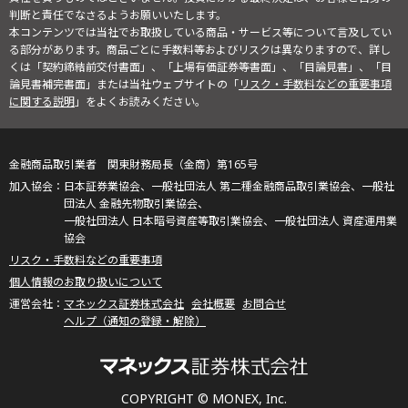
判断と責任でなさるようお願いいたします。
本コンテンツでは当社でお取扱している商品・サービス等について言及してい
る部分があります。商品ごとに手数料等およびリスクは異なりますので、詳し
くは「契約締結前交付書面」、「上場有価証券等書面」、「目論見書」、「目
論見書補完書面」または当社ウェブサイトの「
リスク・手数料などの重要事項
に関する説明
」をよくお読みください。
金融商品取引業者 関東財務局長（金商）第165号
日本証券業協会、一般社団法人 第二種金融商品取引業協会、一般社
団法人 金融先物取引業協会、
一般社団法人 日本暗号資産等取引業協会、一般社団法人 資産運用業
協会
リスク・手数料などの重要事項
個人情報のお取り扱いについて
マネックス証券株式会社
会社概要
お問合せ
ヘルプ（通知の登録・解除）
COPYRIGHT © MONEX, Inc.