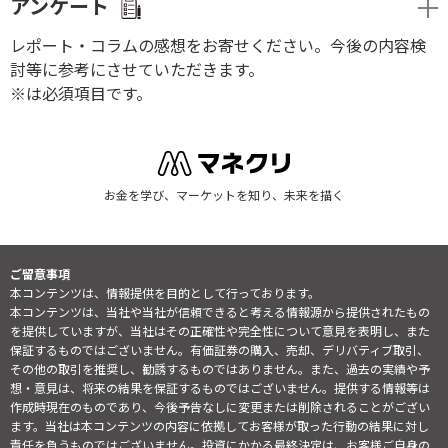
アンケート
レポート・コラムの感想をお寄せください。今後の内容検
討等に参考にさせていただきます。
※は必須項目です。
お金を学び、マーケットを知り、未来を描く
ご留意事項
本コンテンツは、情報提供を目的として行っております。
本コンテンツは、当社や当社が信頼できると考える情報源から提供されたもの
を提供していますが、当社はその正確性や完全性について意見を表明し、また
保証するものではございません。有価証券の購入、売却、デリバティブ取引、
その他の取引を推奨し、勧誘するものではありません。また、過去の実績や予
想・意見は、将来の結果を保証するものではございません。提供する情報等は
作成時現在のものであり、今後予告なしに変更または削除されることがござい
ます。当社は本コンテンツの内容に依拠してお客様が取った行動の結果に対し
責任を負うものではございません。投資にかかる最終決定は、お客様ご自身の