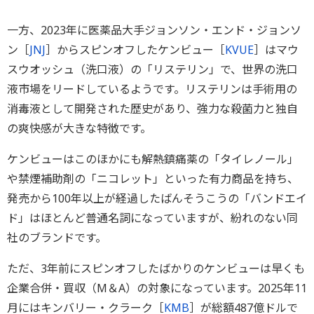
一方、2023年に医薬品大手ジョンソン・エンド・ジョンソ
ン［
JNJ
］からスピンオフしたケンビュー［
KVUE
］はマウ
スウオッシュ（洗口液）の「リステリン」で、世界の洗口
液市場をリードしているようです。リステリンは手術用の
消毒液として開発された歴史があり、強力な殺菌力と独自
の爽快感が大きな特徴です。
ケンビューはこのほかにも解熱鎮痛薬の「タイレノール」
や禁煙補助剤の「ニコレット」といった有力商品を持ち、
発売から100年以上が経過したばんそうこうの「バンドエイ
ド」はほとんど普通名詞になっていますが、紛れのない同
社のブランドです。
ただ、3年前にスピンオフしたばかりのケンビューは早くも
企業合併・買収（M＆A）の対象になっています。2025年11
月にはキンバリー・クラーク［
KMB
］が総額487億ドルで