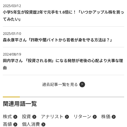
2025/03/12
小学5年生が投資歴2年で元手を1.6倍に！「いつかアップル株を買っ
てみたい」
2025/01/10
森永康平さん「詐欺や闇バイトから若者が身を守る方法は？」
2024/08/19
田内学さん 「投資される側」になる発想が老後の心配より大事な理
由
過去記事一覧を見る
関連用語一覧
株式
投資
アナリスト
リターン
株価
高値
個人消費