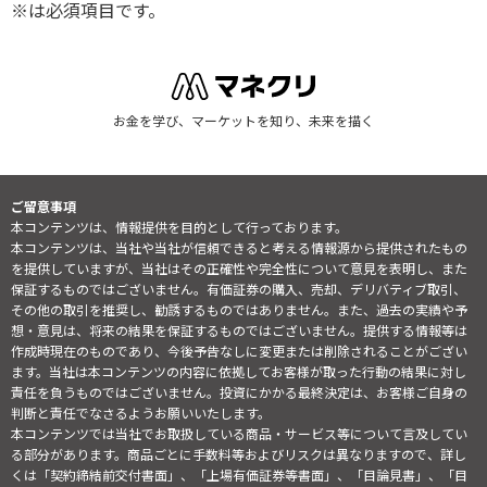
※は必須項目です。
お金を学び、マーケットを知り、未来を描く
ご留意事項
本コンテンツは、情報提供を目的として行っております。
本コンテンツは、当社や当社が信頼できると考える情報源から提供されたもの
を提供していますが、当社はその正確性や完全性について意見を表明し、また
保証するものではございません。有価証券の購入、売却、デリバティブ取引、
その他の取引を推奨し、勧誘するものではありません。また、過去の実績や予
想・意見は、将来の結果を保証するものではございません。提供する情報等は
作成時現在のものであり、今後予告なしに変更または削除されることがござい
ます。当社は本コンテンツの内容に依拠してお客様が取った行動の結果に対し
責任を負うものではございません。投資にかかる最終決定は、お客様ご自身の
判断と責任でなさるようお願いいたします。
本コンテンツでは当社でお取扱している商品・サービス等について言及してい
る部分があります。商品ごとに手数料等およびリスクは異なりますので、詳し
くは「契約締結前交付書面」、「上場有価証券等書面」、「目論見書」、「目