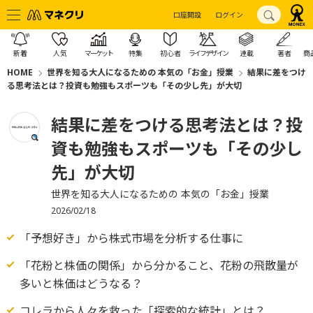
口座開設
ログイン
新着
人気
マーケット
特集
初心者
ライフデザイン
連載
著者
商
HOME
世界を知る大人になるための 本気の「お金」授業
結果に差をつけ
る思考法とは？投資も勉強もスポーツも「その少し先」が大切
結果に差をつける思考法とは？投
資も勉強もスポーツも「その少し
先」が大切
世界を知る大人になるための 本気の「お金」授業
2026/02/18
「予想好き」から株式市場を分析する仕事に
「花粉と株価の関係」から分かること、花粉の飛散量が
多いと株価はどうなる？
コレラから人々を救った「探索的な統計」とは？