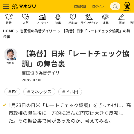
口座開設
ログイン
新着
人気
マーケット
特集
初心者
ライフデザイン
連載
著者
商
HOME
吉田恒の為替デイリー
【為替】日米「レートチェック協調」の舞
台裏
【為替】日米「レートチェック協
調」の舞台裏
吉田 恒
吉田恒の為替デイリー
2026/01/30
FX
マネックス
ドル円
1月23日の日米「レートチェック協調」をきっかけに、高
市政権の誕生後に一方的に進んだ円安は大きく反転し
た。その舞台裏で何があったのか、考えてみる。