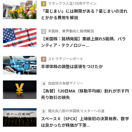
マネックス人生100年デザイン
「墓じまい」には期限がある？墓じまいの流れ
とかかる費用を解説
米国株、業界動向と銘柄解説
【米国株：銘柄発掘】業績上振れ5銘柄、パラ
ンティア・テクノロジー...
ストラテジーレポート
半導体株の調整は底値をつけたか
吉田恒の為替デイリー
【為替】120日MA（移動平均線）割れが示す円
売り取引の損失
岡元兵八郎の米国株マスターへの道
スペースＸ［SPCX］上場後初の決算発表、数字
は良かったが株価が下落...