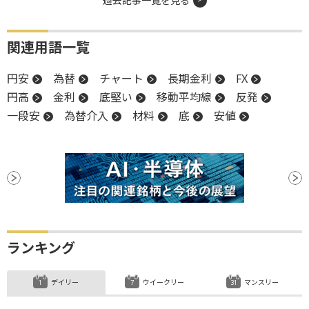
過去記事一覧を見る
関連用語一覧
円安
為替
チャート
長期金利
FX
円高
金利
底堅い
移動平均線
反発
一段安
為替介入
材料
底
安値
ランキング
デイリー
ウイークリー
マンスリー