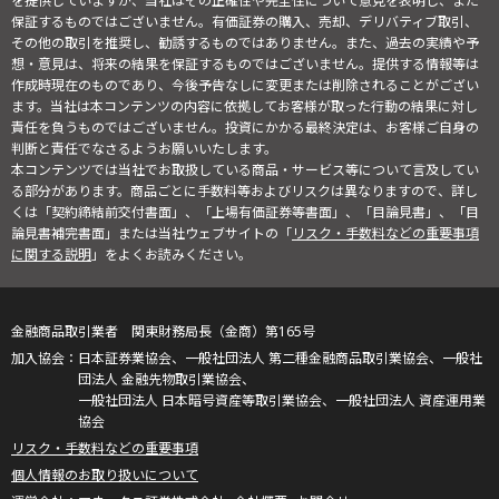
を提供していますが、当社はその正確性や完全性について意見を表明し、また
保証するものではございません。有価証券の購入、売却、デリバティブ取引、
その他の取引を推奨し、勧誘するものではありません。また、過去の実績や予
想・意見は、将来の結果を保証するものではございません。提供する情報等は
作成時現在のものであり、今後予告なしに変更または削除されることがござい
ます。当社は本コンテンツの内容に依拠してお客様が取った行動の結果に対し
責任を負うものではございません。投資にかかる最終決定は、お客様ご自身の
判断と責任でなさるようお願いいたします。
本コンテンツでは当社でお取扱している商品・サービス等について言及してい
る部分があります。商品ごとに手数料等およびリスクは異なりますので、詳し
くは「契約締結前交付書面」、「上場有価証券等書面」、「目論見書」、「目
論見書補完書面」または当社ウェブサイトの「
リスク・手数料などの重要事項
に関する説明
」をよくお読みください。
金融商品取引業者 関東財務局長（金商）第165号
日本証券業協会、一般社団法人 第二種金融商品取引業協会、一般社
団法人 金融先物取引業協会、
一般社団法人 日本暗号資産等取引業協会、一般社団法人 資産運用業
協会
リスク・手数料などの重要事項
個人情報のお取り扱いについて