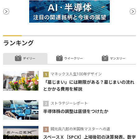
ランキング
デイリー
ウイークリー
マンスリー
マネックス人生100年デザイン
「墓じまい」には期限がある？墓じまいの流れ
とかかる費用を解説
ストラテジーレポート
半導体株の調整は底値をつけたか
岡元兵八郎の米国株マスターへの道
スペースＸ［SPCX］上場後初の決算発表、数字