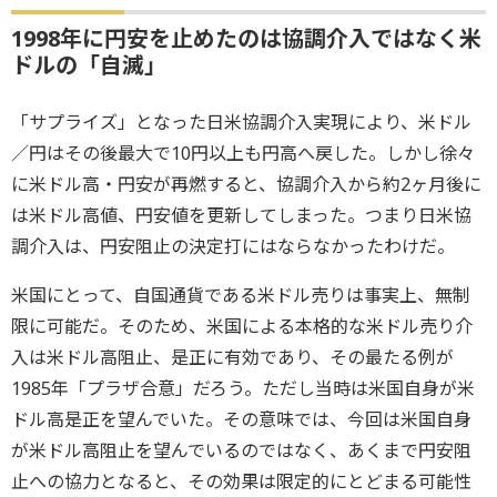
1998年に円安を止めたのは協調介入ではなく米
ドルの「自滅」
「サプライズ」となった日米協調介入実現により、米ドル
／円はその後最大で10円以上も円高へ戻した。しかし徐々
に米ドル高・円安が再燃すると、協調介入から約2ヶ月後に
は米ドル高値、円安値を更新してしまった。つまり日米協
調介入は、円安阻止の決定打にはならなかったわけだ。
米国にとって、自国通貨である米ドル売りは事実上、無制
限に可能だ。そのため、米国による本格的な米ドル売り介
入は米ドル高阻止、是正に有効であり、その最たる例が
1985年「プラザ合意」だろう。ただし当時は米国自身が米
ドル高是正を望んでいた。その意味では、今回は米国自身
が米ドル高阻止を望んでいるのではなく、あくまで円安阻
止への協力となると、その効果は限定的にとどまる可能性