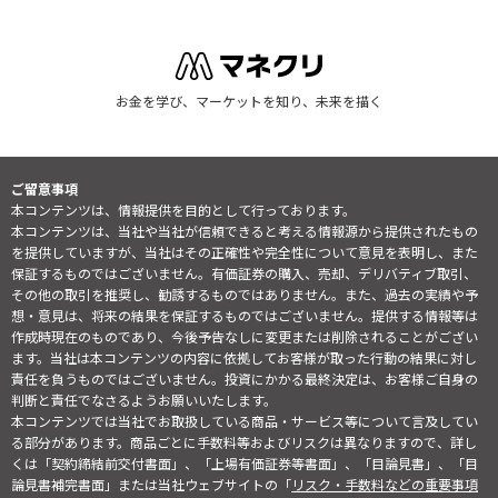
お金を学び、マーケットを知り、未来を描く
ご留意事項
本コンテンツは、情報提供を目的として行っております。
本コンテンツは、当社や当社が信頼できると考える情報源から提供されたもの
を提供していますが、当社はその正確性や完全性について意見を表明し、また
保証するものではございません。有価証券の購入、売却、デリバティブ取引、
その他の取引を推奨し、勧誘するものではありません。また、過去の実績や予
想・意見は、将来の結果を保証するものではございません。提供する情報等は
作成時現在のものであり、今後予告なしに変更または削除されることがござい
ます。当社は本コンテンツの内容に依拠してお客様が取った行動の結果に対し
責任を負うものではございません。投資にかかる最終決定は、お客様ご自身の
判断と責任でなさるようお願いいたします。
本コンテンツでは当社でお取扱している商品・サービス等について言及してい
る部分があります。商品ごとに手数料等およびリスクは異なりますので、詳し
くは「契約締結前交付書面」、「上場有価証券等書面」、「目論見書」、「目
論見書補完書面」または当社ウェブサイトの「
リスク・手数料などの重要事項