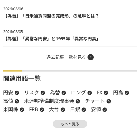
2026/08/06
【為替】「日米通貨同盟の完成形」の意味とは？
2026/08/05
【為替】「異常な円安」と1995年「異常な円高」
過去記事一覧を見る
関連用語一覧
円安
リスク
為替
ロング
FX
円高
高値
米連邦準備制度理事会
チャート
米国株
FRB
大台
日銀
安値
利下げ
もっと見る