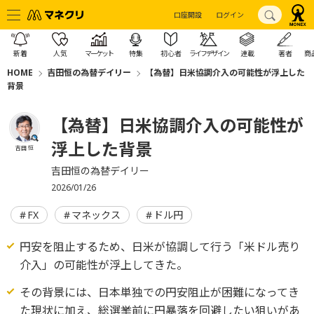
口座開設
ログイン
新着
人気
マーケット
特集
初心者
ライフデザイン
連載
著者
商
HOME
吉田恒の為替デイリー
【為替】日米協調介入の可能性が浮上した
背景
【為替】日米協調介入の可能性が
浮上した背景
吉田 恒
吉田恒の為替デイリー
2026/01/26
FX
マネックス
ドル円
円安を阻止するため、日米が協調して行う「米ドル売り
介入」の可能性が浮上してきた。
その背景には、日本単独での円安阻止が困難になってき
た現状に加え、総選挙前に円暴落を回避したい狙いがあ