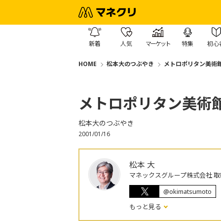
新着
人気
マーケット
特集
初心
HOME
松本大のつぶやき
メトロポリタン美術
メトロポリタン美術
松本大のつぶやき
2001/01/16
松本 大
マネックスグループ株式会社 取
@okimatsumoto
もっと見る