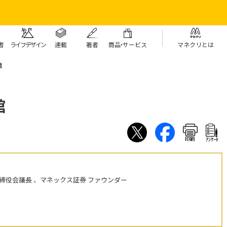
者
ライフデザイン
連載
著者
商
品・
サービス
マネクリとは
館
館
印刷
ｱﾝｹｰﾄ
締役会議長 、マネックス証券 ファウンダー