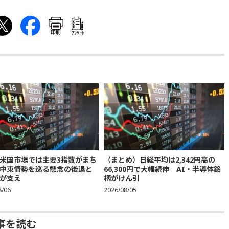
印刷
ｱﾝｹｰﾄ
米国市場では主要3指数がまち
（まとめ）日経平均は2,342円高の
中東情勢を巡る懸念の後退と
66,300円で大幅続伸 AI・半導体銘
が支え
柄がけん引
8/06
2026/08/05
事を読む