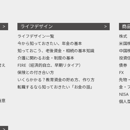
ライフデザイン
商
ライフデザイン一覧
株式
今から知っておきたい、年金の基本
米国
知っておこう、老後資金・相続の基本知識
中国
介護に関わるお金・制度の基本
投資
考え
FIRE（経済的自立、早期リタイア）
債券
保険との付き合い方
FX
いくらかかる？教育資金の貯め方、作り方
先物
転職するなら知っておきたい「お金の話」
金・
NISA
極意
個人型