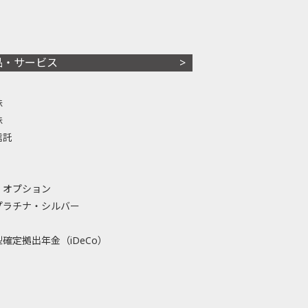
品・サービス
株
株
信託
・オプション
プラチナ・シルバー
確定拠出年金（iDeCo）