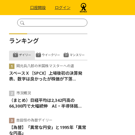
口座開設
ログイン
ランキング
デイリー
ウイークリー
マンスリー
岡元兵八郎の米国株マスターへの道
スペースＸ［SPCX］上場後初の決算発
表、数字は良かったが株価が下落...
市況概況
（まとめ）日経平均は2,342円高の
66,300円で大幅続伸 AI・半導体銘...
吉田恒の為替デイリー
【為替】「異常な円安」と1995年「異常
な円高」