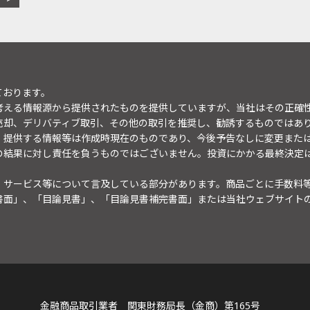
ております。
考える情報源から提供されたものを提供していますが、当社はその正確
売却、デリバティブ取引、その他の取引を推奨し、勧誘するものではあ
。提供する情報等は作成時現在のものであり、今後予告なしに変更また
の結果に対し責任を負うものではございません。投資にかかる最終決定
・サービス等について言及している部分があります。商品ごとに手数料
書面」、「目論見書」、「目論見書補完書面」または当社ウェブサイト
金融商品取引業者 関東財務局長（金商）第165号