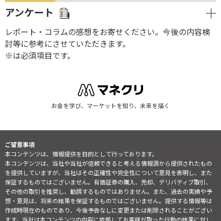
アンケート
レポート・コラムの感想をお寄せください。今後の内容検
討等に参考にさせていただきます。
※は必須項目です。
お金を学び、マーケットを知り、未来を描く
ご留意事項
本コンテンツは、情報提供を目的として行っております。
本コンテンツは、当社や当社が信頼できると考える情報源から提供されたもの
を提供していますが、当社はその正確性や完全性について意見を表明し、また
保証するものではございません。有価証券の購入、売却、デリバティブ取引、
その他の取引を推奨し、勧誘するものではありません。また、過去の実績や予
想・意見は、将来の結果を保証するものではございません。提供する情報等は
作成時現在のものであり、今後予告なしに変更または削除されることがござい
ます。当社は本コンテンツの内容に依拠してお客様が取った行動の結果に対し