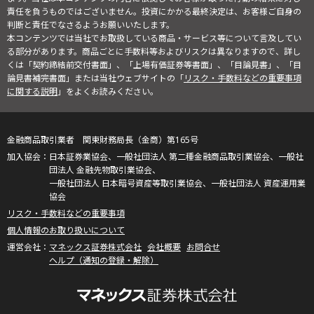
責任を負うものではございません。投資にかかる最終決定は、お客様ご自身の
判断と責任でなさるようお願いいたします。
本コンテンツでは当社でお取扱している商品・サービス等について言及してい
る部分があります。商品ごとに手数料等およびリスクは異なりますので、詳し
くは「契約締結前交付書面」、「上場有価証券等書面」、「目論見書」、「目
論見書補完書面」または当社ウェブサイトの「
リスク・手数料などの重要事項
に関する説明
」をよくお読みください。
金融商品取引業者 関東財務局長（金商）第165号
日本証券業協会、一般社団法人 第二種金融商品取引業協会、一般社
団法人 金融先物取引業協会、
一般社団法人 日本暗号資産等取引業協会、一般社団法人 資産運用業
協会
リスク・手数料などの重要事項
個人情報のお取り扱いについて
マネックス証券株式会社
会社概要
お問合せ
ヘルプ（通知の登録・解除）