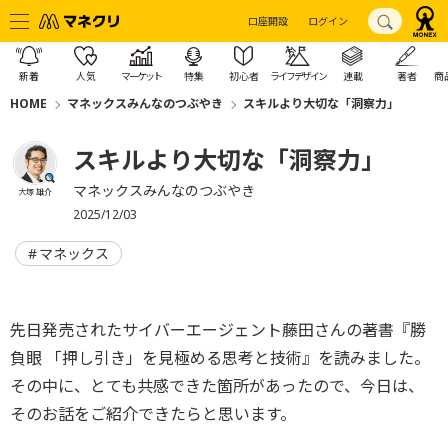
口座開設
ログイン
新着
人気
マーケット
特集
初心者
ライフデザイン
連載
著者
商
HOME
マネックスみんなのつぶやき
スキルより大切な「洞察力」
スキルより大切な「洞察力」
マネックスみんなのつぶやき
大塚 雄介
2025/12/03
マネックス
先日発売されたサイバーエージェント藤田さんの著書『勝
負眼 「押し引き」を見極める思考と技術』を読みました。
その中に、とても共感できた箇所があったので、今日は、
そのお話をご紹介できたらと思います。