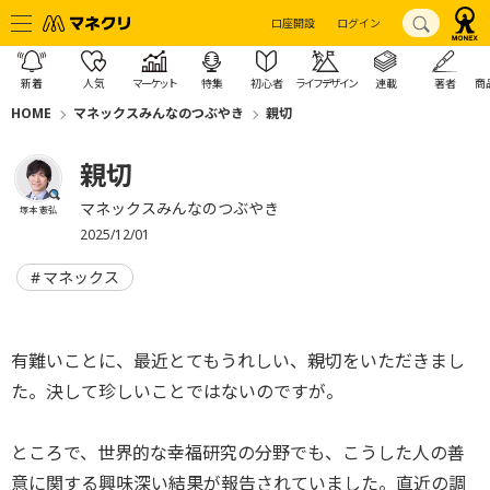
口座開設
ログイン
新着
人気
マーケット
特集
初心者
ライフデザイン
連載
著者
商
HOME
マネックスみんなのつぶやき
親切
親切
マネックスみんなのつぶやき
塚本 憲弘
2025/12/01
マネックス
有難いことに、最近とてもうれしい、親切をいただきまし
た。決して珍しいことではないのですが。
ところで、世界的な幸福研究の分野でも、こうした人の善
意に関する興味深い結果が報告されていました。直近の調