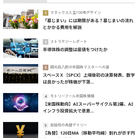
マネックス人生100年デザイン
「墓じまい」には期限がある？墓じまいの流れ
とかかる費用を解説
ストラテジーレポート
半導体株の調整は底値をつけたか
岡元兵八郎の米国株マスターへの道
スペースＸ［SPCX］上場後初の決算発表、数字
は良かったが株価が下落...
モトリーフール米国株情報
【米国株動向】AIスーパーサイクル第2幕、AI
インフラ投資拡大で恩恵...
吉田恒の為替デイリー
【為替】120日MA（移動平均線）割れが示す円