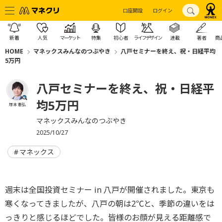
口座開設
ログイン
新着
人気
マーケット
特集
初心者
ライフデザイン
連載
著者
商
HOME
マネックスみんなのつぶやき
八戸セミナーを終え、祝・日経平均
5万円
八戸セミナーを終え、祝・日経平
均5万円
塚本 憲弘
マネックスみんなのつぶやき
2025/10/27
マネックス
週末は全国投資セミナー in 八戸が開催されました。東京も
寒くなってきましたが、八戸の朝は2℃と、季節の違いをは
っきりと感じるほどでした。皆様のお顔が見える距離感で