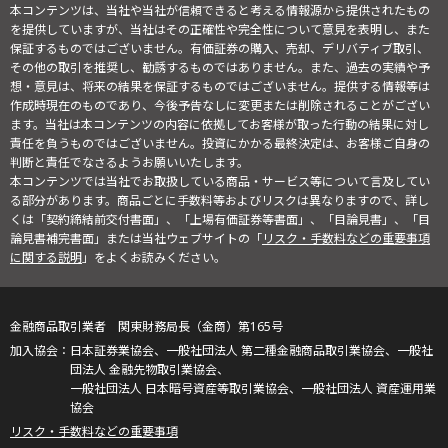
本コンテンツは、当社や当社が信頼できると考える情報源から提供されたもの
を提供していますが、当社はその正確性や完全性について意見を表明し、また
保証するものではございません。有価証券の購入、売却、デリバティブ取引、
その他の取引を推奨し、勧誘するものではありません。また、過去の実績や予
想・意見は、将来の結果を保証するものではございません。提供する情報等は
作成時現在のものであり、今後予告なしに変更または削除されることがござい
ます。当社は本コンテンツの内容に依拠してお客様が取った行動の結果に対し
責任を負うものではございません。投資にかかる最終決定は、お客様ご自身の
判断と責任でなさるようお願いいたします。
本コンテンツでは当社でお取扱している商品・サービス等について言及してい
る部分があります。商品ごとに手数料等およびリスクは異なりますので、詳し
くは「契約締結前交付書面」、「上場有価証券等書面」、「目論見書」、「目
論見書補完書面」または当社ウェブサイトの「
リスク・手数料などの重要事項
に関する説明
」をよくお読みください。
金融商品取引業者 関東財務局長（金商）第165号
日本証券業協会、一般社団法人 第二種金融商品取引業協会、一般社
団法人 金融先物取引業協会、
一般社団法人 日本暗号資産等取引業協会、一般社団法人 資産運用業
協会
リスク・手数料などの重要事項