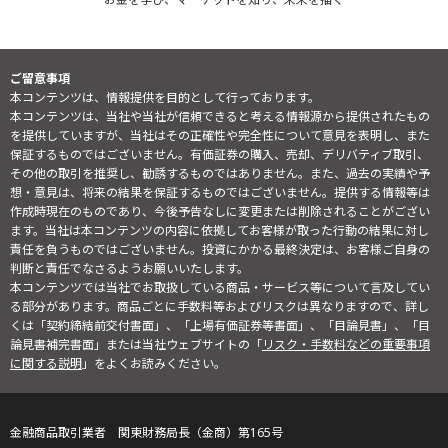
ご留意事項
本コンテンツは、情報提供を目的として行っております。
本コンテンツは、当社や当社が信頼できると考える情報源から提供されたもの
を提供していますが、当社はその正確性や完全性について意見を表明し、また
保証するものではございません。有価証券の購入、売却、デリバティブ取引、
その他の取引を推奨し、勧誘するものではありません。また、過去の実績や予
想・意見は、将来の結果を保証するものではございません。提供する情報等は
作成時現在のものであり、今後予告なしに変更または削除されることがござい
ます。当社は本コンテンツの内容に依拠してお客様が取った行動の結果に対し
責任を負うものではございません。投資にかかる最終決定は、お客様ご自身の
判断と責任でなさるようお願いいたします。
本コンテンツでは当社でお取扱している商品・サービス等について言及してい
る部分があります。商品ごとに手数料等およびリスクは異なりますので、詳し
くは「契約締結前交付書面」、「上場有価証券等書面」、「目論見書」、「目
論見書補完書面」または当社ウェブサイトの「
リスク・手数料などの重要事項
に関する説明
」をよくお読みください。
金融商品取引業者 関東財務局長（金商）第165号