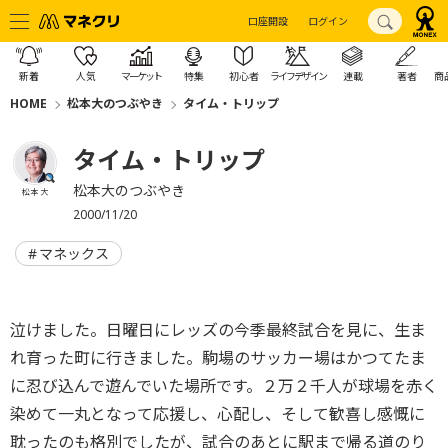
口座開設
ログイン
新着
人気
マーケット
特集
初心者
ライフデザイン
連載
著者
商
HOME
松本大のつぶやき
タイム・トリップ
タイム・トリップ
松本大のつぶやき
松本 大
2000/11/20
マネックス
泣けました。日曜日にレッズの今季最終試合を見に、生ま
れ育った町に行きました。駒場のサッカー場はかつてたま
に忍び込んで遊んでいた場所です。２万２千人が球場を赤く
染めて一丸となって応援し、心配し、そして歓喜し感慨に
耽ったのも格別でしたが、試合のあとに駅まで帰る道のり