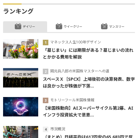
ランキング
デイリー
ウイークリー
マンスリー
マネックス人生100年デザイン
「墓じまい」には期限がある？墓じまいの流れ
とかかる費用を解説
岡元兵八郎の米国株マスターへの道
スペースＸ［SPCX］上場後初の決算発表、数字
は良かったが株価が下落...
モトリーフール米国株情報
【米国株動向】AIスーパーサイクル第2幕、AI
インフラ投資拡大で恩恵...
市況概況
（まとめ）日経平均は617円安の65,683円で反