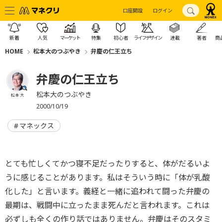
口座開設
ログイン
新着
人気
マーケット
特集
初心者
ライフデザイン
連載
著者
商
HOME
松本大のつぶやき
弁慶の仁王立ち
弁慶の仁王立ち
松本大のつぶやき
松本 大
2000/10/19
マネックス
とても忙しくてかつ寝不足だったりすると、体がだるいよ
うに感じることがあります。私はそういう時に「体が乳酸
化した」と言います。義経と一緒に追われて闘った弁慶の
最期は、戦闘中に立ったまま死んだと言われます。これは
必ずしも全くの作り話ではありません。弁慶はそのスタミ