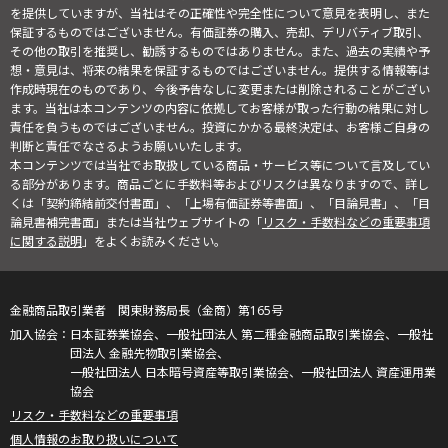
を提供していますが、当社はその正確性や完全性について意見を表明し、また
保証するものではございません。有価証券の購入、売却、デリバティブ取引、
その他の取引を推奨し、勧誘するものではありません。また、過去の実績や予
想・意見は、将来の結果を保証するものではございません。提供する情報等は
作成時現在のものであり、今後予告なしに変更または削除されることがござい
ます。当社は本コンテンツの内容に依拠してお客様が取った行動の結果に対し
責任を負うものではございません。投資にかかる最終決定は、お客様ご自身の
判断と責任でなさるようお願いいたします。
本コンテンツでは当社でお取扱している商品・サービス等について言及してい
る部分があります。商品ごとに手数料等およびリスクは異なりますので、詳し
くは「契約締結前交付書面」、「上場有価証券等書面」、「目論見書」、「目
論見書補完書面」または当社ウェブサイトの「
リスク・手数料などの重要事項
に関する説明
」をよくお読みください。
金融商品取引業者 関東財務局長（金商）第165号
日本証券業協会、一般社団法人 第二種金融商品取引業協会、一般社
団法人 金融先物取引業協会、
一般社団法人 日本暗号資産等取引業協会、一般社団法人 資産運用業
協会
リスク・手数料などの重要事項
個人情報のお取り扱いについて