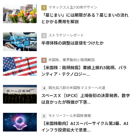
マネックス人生100年デザイン
「墓じまい」には期限がある？墓じまいの流れ
とかかる費用を解説
ストラテジーレポート
半導体株の調整は底値をつけたか
米国株、業界動向と銘柄解説
【米国株：銘柄発掘】業績上振れ5銘柄、パラ
ンティア・テクノロジー...
岡元兵八郎の米国株マスターへの道
スペースＸ［SPCX］上場後初の決算発表、数字
は良かったが株価が下落...
モトリーフール米国株情報
【米国株動向】AIスーパーサイクル第2幕、AI
インフラ投資拡大で恩恵...