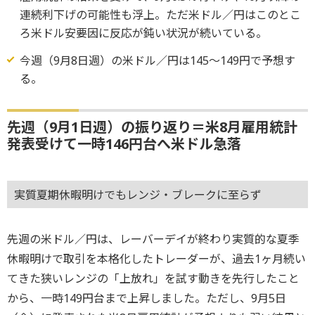
連続利下げの可能性も浮上。ただ米ドル／円はこのとこ
ろ米ドル安要因に反応が鈍い状況が続いている。
今週（9月8日週）の米ドル／円は145～149円で予想す
る。
先週（9月1日週）の振り返り＝米8月雇用統計
発表受けて一時146円台へ米ドル急落
実質夏期休暇明けでもレンジ・ブレークに至らず
先週の米ドル／円は、レーバーデイが終わり実質的な夏季
休暇明けで取引を本格化したトレーダーが、過去1ヶ月続い
てきた狭いレンジの「上放れ」を試す動きを先行したこと
から、一時149円台まで上昇しました。ただし、9月5日