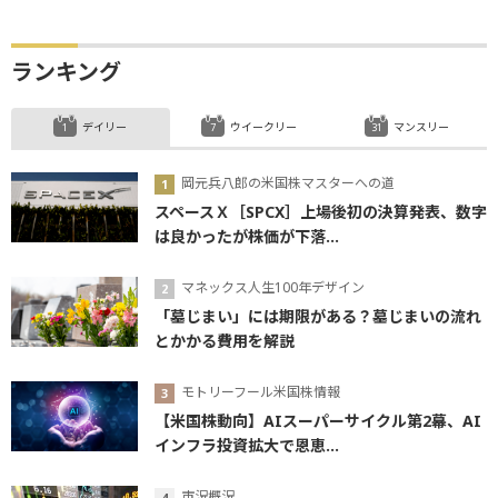
ランキング
デイリー
ウイークリー
マンスリー
岡元兵八郎の米国株マスターへの道
スペースＸ［SPCX］上場後初の決算発表、数字
は良かったが株価が下落...
マネックス人生100年デザイン
「墓じまい」には期限がある？墓じまいの流れ
とかかる費用を解説
モトリーフール米国株情報
【米国株動向】AIスーパーサイクル第2幕、AI
インフラ投資拡大で恩恵...
市況概況