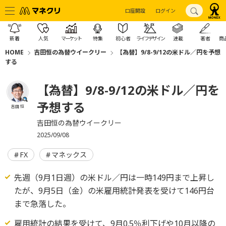
口座開設
ログイン
新着
人気
マーケット
特集
初心者
ライフデザイン
連載
著者
商
HOME
吉田恒の為替ウイークリー
【為替】9/8-9/12の米ドル／円を予想
する
【為替】9/8-9/12の米ドル／円を
予想する
吉田 恒
吉田恒の為替ウイークリー
2025/09/08
FX
マネックス
先週（9月1日週）の米ドル／円は一時149円まで上昇し
たが、9月5日（金）の米雇用統計発表を受けて146円台
まで急落した。
雇用統計の結果を受けて、9月0.5％利下げや10月以降の