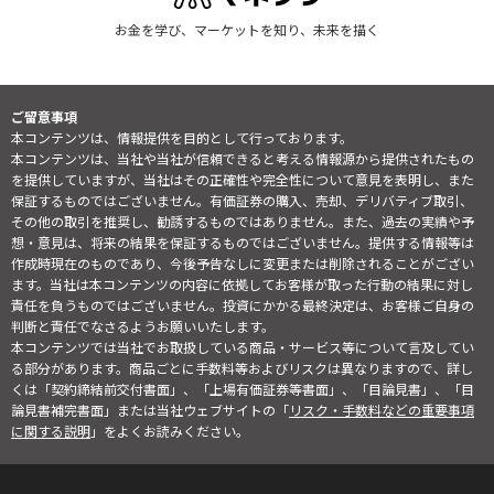
お金を学び、マーケットを知り、未来を描く
ご留意事項
本コンテンツは、情報提供を目的として行っております。
本コンテンツは、当社や当社が信頼できると考える情報源から提供されたもの
を提供していますが、当社はその正確性や完全性について意見を表明し、また
保証するものではございません。有価証券の購入、売却、デリバティブ取引、
その他の取引を推奨し、勧誘するものではありません。また、過去の実績や予
想・意見は、将来の結果を保証するものではございません。提供する情報等は
作成時現在のものであり、今後予告なしに変更または削除されることがござい
ます。当社は本コンテンツの内容に依拠してお客様が取った行動の結果に対し
責任を負うものではございません。投資にかかる最終決定は、お客様ご自身の
判断と責任でなさるようお願いいたします。
本コンテンツでは当社でお取扱している商品・サービス等について言及してい
る部分があります。商品ごとに手数料等およびリスクは異なりますので、詳し
くは「契約締結前交付書面」、「上場有価証券等書面」、「目論見書」、「目
論見書補完書面」または当社ウェブサイトの「
リスク・手数料などの重要事項
に関する説明
」をよくお読みください。