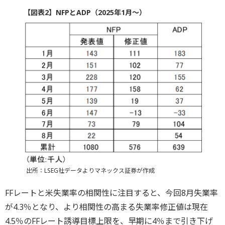
【図表2】NFPとADP（2025年1月～）
出所：LSEG社データよりマネックス証券が作成
FFレートと米失業率の相関性に注目すると、今回8月失業率
が4.3％となり、より相関性の高まる失業率修正値は現在
4.5％のFFレート誘導目標上限を、早期に4％まで引き下げ