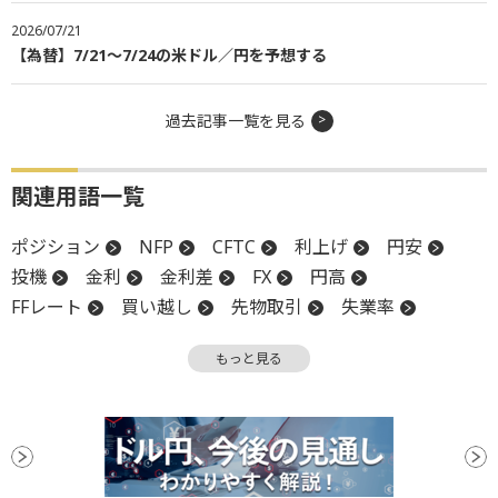
2026/07/21
【為替】7/21～7/24の米ドル／円を予想する
過去記事一覧を見る
関連用語一覧
ポジション
NFP
CFTC
利上げ
円安
投機
金利
金利差
FX
円高
FFレート
買い越し
先物取引
失業率
チャート
物価
インフレ
FOMC
もっと見る
金融政策
PPI
米連邦公開市場委員会
利回り
下方修正
関税
材料
消費者物価指数
CPI
日銀
利下げ
利下げ見通し