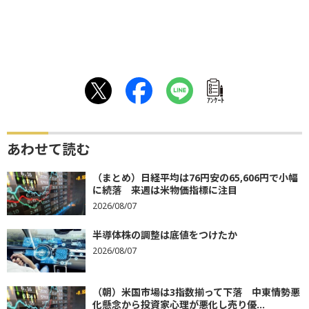
ｱﾝｹｰﾄ
あわせて読む
（まとめ）日経平均は76円安の65,606円で小幅
に続落 来週は米物価指標に注目
2026/08/07
半導体株の調整は底値をつけたか
2026/08/07
（朝）米国市場は3指数揃って下落 中東情勢悪
化懸念から投資家心理が悪化し売り優...