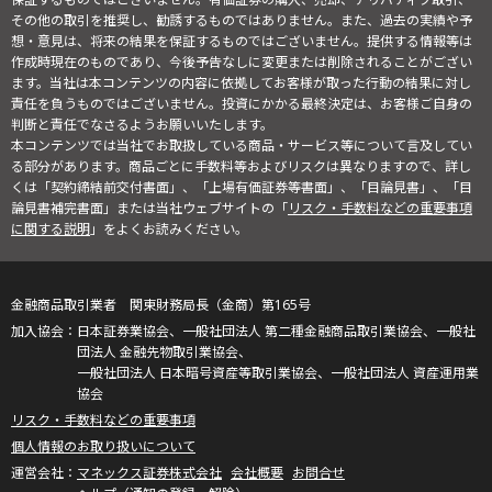
その他の取引を推奨し、勧誘するものではありません。また、過去の実績や予
想・意見は、将来の結果を保証するものではございません。提供する情報等は
作成時現在のものであり、今後予告なしに変更または削除されることがござい
ます。当社は本コンテンツの内容に依拠してお客様が取った行動の結果に対し
責任を負うものではございません。投資にかかる最終決定は、お客様ご自身の
判断と責任でなさるようお願いいたします。
本コンテンツでは当社でお取扱している商品・サービス等について言及してい
る部分があります。商品ごとに手数料等およびリスクは異なりますので、詳し
くは「契約締結前交付書面」、「上場有価証券等書面」、「目論見書」、「目
論見書補完書面」または当社ウェブサイトの「
リスク・手数料などの重要事項
に関する説明
」をよくお読みください。
金融商品取引業者 関東財務局長（金商）第165号
日本証券業協会、一般社団法人 第二種金融商品取引業協会、一般社
団法人 金融先物取引業協会、
一般社団法人 日本暗号資産等取引業協会、一般社団法人 資産運用業
協会
リスク・手数料などの重要事項
個人情報のお取り扱いについて
マネックス証券株式会社
会社概要
お問合せ