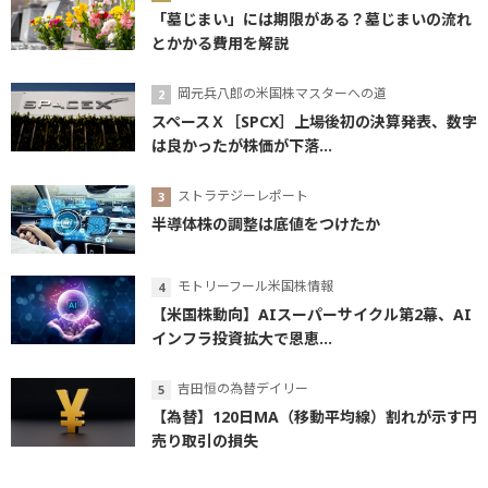
「墓じまい」には期限がある？墓じまいの流れ
とかかる費用を解説
岡元兵八郎の米国株マスターへの道
スペースＸ［SPCX］上場後初の決算発表、数字
は良かったが株価が下落...
ストラテジーレポート
半導体株の調整は底値をつけたか
モトリーフール米国株情報
【米国株動向】AIスーパーサイクル第2幕、AI
インフラ投資拡大で恩恵...
吉田恒の為替デイリー
【為替】120日MA（移動平均線）割れが示す円
売り取引の損失