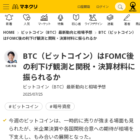
口座開設
ログイン
新着
人気
マーケット
特集
初心者
ライフデザイン
連載
著者
商
HOME
ビットコイン（BTC）最新動向と相場予想
BTC（ビットコイン）
はFOMC後の利下げ観測と関税・決算材料に振られるか
BTC（ビットコイン）はFOMC後
の利下げ観測と関税・決算材料に
松嶋 真倫
振られるか
ビットコイン（BTC）最新動向と相場予想
2025/07/25
ビットコイン
暗号資産
今週のビットコインは、一時的に売りが強まる場面も見
られたが、米企業決算や各国関税合意への期待が相場を
下支えし、もみ合いの展開となった。