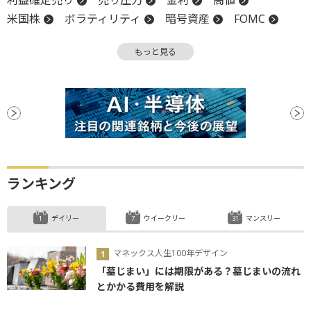
利益確定売り
売り圧力
金利
高値
米国株
ボラティリティ
暗号資産
FOMC
米連邦準備制度理事会
アルトコイン
上値
もっと見る
S&P500
FRB
関税
決算
堅調
材料
下値
ステーブルコイン
底
ビットコイン
利下げ
ランキング
デイリー
ウイークリー
マンスリー
マネックス人生100年デザイン
「墓じまい」には期限がある？墓じまいの流れ
とかかる費用を解説