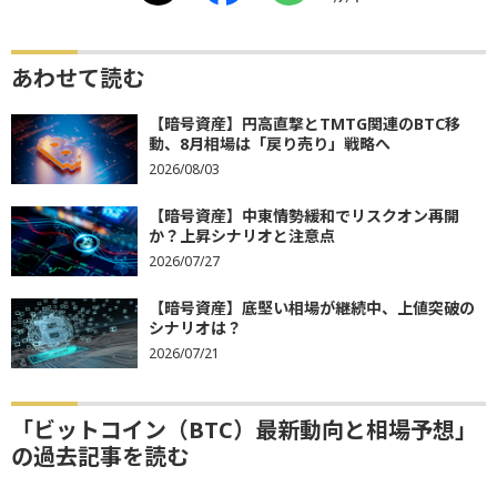
あわせて読む
【暗号資産】円高直撃とTMTG関連のBTC移
動、8月相場は「戻り売り」戦略へ
2026/08/03
【暗号資産】中東情勢緩和でリスクオン再開
か？上昇シナリオと注意点
2026/07/27
【暗号資産】底堅い相場が継続中、上値突破の
シナリオは？
2026/07/21
「ビットコイン（BTC）最新動向と相場予想」
の過去記事を読む