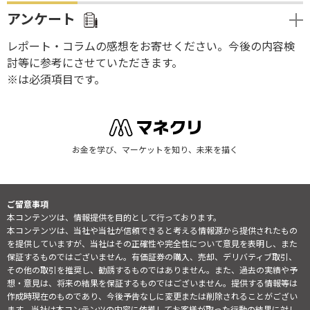
アンケート
レポート・コラムの感想をお寄せください。今後の内容検
討等に参考にさせていただきます。
※は必須項目です。
お金を学び、マーケットを知り、未来を描く
ご留意事項
本コンテンツは、情報提供を目的として行っております。
本コンテンツは、当社や当社が信頼できると考える情報源から提供されたもの
を提供していますが、当社はその正確性や完全性について意見を表明し、また
保証するものではございません。有価証券の購入、売却、デリバティブ取引、
その他の取引を推奨し、勧誘するものではありません。また、過去の実績や予
想・意見は、将来の結果を保証するものではございません。提供する情報等は
作成時現在のものであり、今後予告なしに変更または削除されることがござい
ます。当社は本コンテンツの内容に依拠してお客様が取った行動の結果に対し