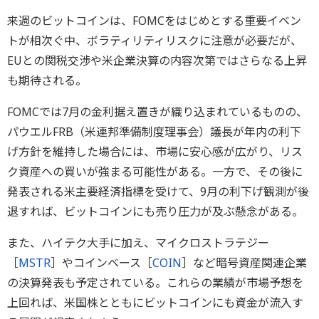
来週のビットコインは、FOMCをはじめとする重要イベン
トが相次ぐ中、ボラティリティリスクに注意が必要だが、
EUとの関税交渉や米企業決算の内容次第ではさらなる上昇
も期待される。
FOMCでは7月の金利据え置きが織り込まれているものの、
パウエルFRB（米連邦準備制度理事会）議長が年内の利下
げ方針を維持した場合には、市場に安心感が広がり、リス
ク資産への買いが強まる可能性がある。一方で、その後に
発表される米主要経済指標を受けて、9月の利下げ観測が後
退すれば、ビットコインにも売り圧力が及ぶ懸念がある。
また、ハイテク大手に加え、マイクロストラテジー
［
MSTR
］やコインベース［
COIN
］など暗号資産関連企業
の決算発表も予定されている。これらの業績が市場予想を
上回れば、米国株とともにビットコインにも資金が流入す