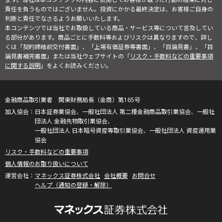
責任を負うものではございません。投資にかかる最終決定は、お客様ご自身の
判断と責任でなさるようお願いいたします。
本コンテンツでは当社でお取扱している商品・サービス等について言及してい
る部分があります。商品ごとに手数料等およびリスクは異なりますので、詳し
くは「契約締結前交付書面」、「上場有価証券等書面」、「目論見書」、「目
論見書補完書面」または当社ウェブサイトの「
リスク・手数料などの重要事項
に関する説明
」をよくお読みください。
金融商品取引業者 関東財務局長（金商）第165号
日本証券業協会、一般社団法人 第二種金融商品取引業協会、一般社
団法人 金融先物取引業協会、
一般社団法人 日本暗号資産等取引業協会、一般社団法人 資産運用業
協会
リスク・手数料などの重要事項
個人情報のお取り扱いについて
マネックス証券株式会社
会社概要
お問合せ
ヘルプ（通知の登録・解除）