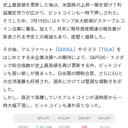
史上最高値を更新した後は、米国株の上昇一服を受けて利
益確定売りが広がり、ビットコインも一時下押しされた。
そうした中、7月19日にはトランプ米大統領がステーブルコ
イン法案に署名。加えて、月末に暗号資産関連の報告書が
発表される予定との報道もあり、底堅く推移した。
その後、アルファベット［
GOOGL
］やテスラ［
TSLA
］を
はじめとする米企業決算への期待により、S&P500・ナスダ
ック総合指数が史上最高値を再び更新する中、ビットコイ
ンも買い戻しが強まった。日米間の関税合意、さらにEUと
の交渉進展も好感され、週末にかけては堅調な値動きを示
した。
しかし、直近で高騰していたアルトコインが過熱感から一
時大幅下落し、ビットコインも連れ安となった。