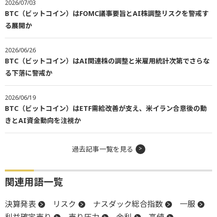
2026/07/03
BTC（ビットコイン）はFOMC議事要旨とAI株調整リスクを警戒す
る展開か
2026/06/26
BTC（ビットコイン）はAI関連株の調整と米雇用統計次第でさらな
る下落に警戒か
2026/06/19
BTC（ビットコイン）はETF需給改善が支え、米イラン合意後の動
きとAI資金動向を注視か
過去記事一覧を見る
関連用語一覧
決算発表
リスク
ナスダック総合指数
一服