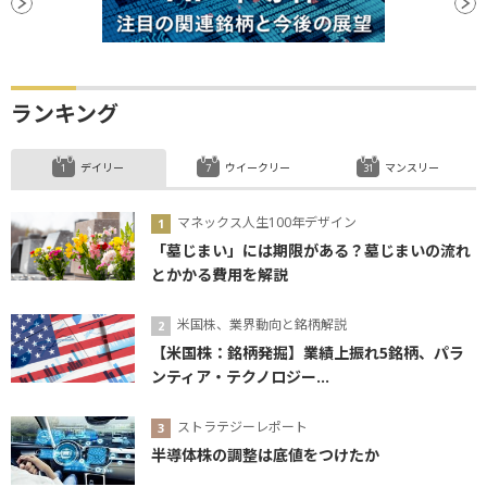
ランキング
デイリー
ウイークリー
マンスリー
マネックス人生100年デザイン
「墓じまい」には期限がある？墓じまいの流れ
とかかる費用を解説
米国株、業界動向と銘柄解説
【米国株：銘柄発掘】業績上振れ5銘柄、パラ
ンティア・テクノロジー...
ストラテジーレポート
半導体株の調整は底値をつけたか