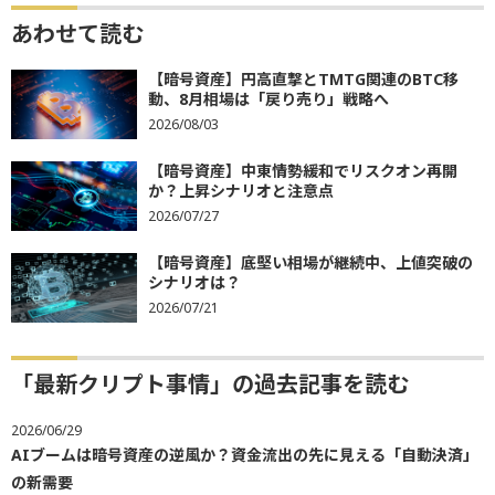
あわせて読む
【暗号資産】円高直撃とTMTG関連のBTC移
動、8月相場は「戻り売り」戦略へ
2026/08/03
【暗号資産】中東情勢緩和でリスクオン再開
か？上昇シナリオと注意点
2026/07/27
【暗号資産】底堅い相場が継続中、上値突破の
シナリオは？
2026/07/21
「最新クリプト事情」の過去記事を読む
2026/06/29
AIブームは暗号資産の逆風か？資金流出の先に見える「自動決済」
の新需要