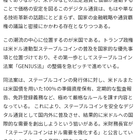
種でありながら、
米ドルなどの法定通貨と価値が連動する
ことで価格の安定を図るこ
のデジタル通貨は、もはや単な
る技術革新の話題にとどまらず、
国家の金融戦略や通貨覇
権の議論と密接にかかわる存在となりつつ
ある。
この潮流の中心に位置するのが米国である。
トランプ政権
は米ドル連動型ステーブルコインの普及を国家的な優
先事
項と位置づけており、
その第一歩としてステーブルコイン
法案「GENIUS法」
の整備を急ピッチで進めている。
同法案は、ステーブルコインの発行体に対し、
米ドルまた
は米国債を用いた100％の準備資産保有、
定期的な監査報
告、免許登録義務など、
極めて厳格なルールを課す内容と
なっている。 これにより、
ステーブルコインを安全なデジ
タル通貨として国内外に普及させ、
結果的に米ドルへの国
際的な需要を創出しようという狙いがある。
米財務長官が
「ステーブルコインはドル需要を強化する」
と公言してい