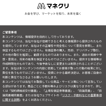
お金を学び、マーケットを知り、未来を描く
ご留意事項
本コンテンツは、情報提供を目的として行っております。
本コンテンツは、当社や当社が信頼できると考える情報源から提供されたもの
を提供していますが、当社はその正確性や完全性について意見を表明し、また
保証するものではございません。有価証券の購入、売却、デリバティブ取引、
その他の取引を推奨し、勧誘するものではありません。また、過去の実績や予
想・意見は、将来の結果を保証するものではございません。提供する情報等は
作成時現在のものであり、今後予告なしに変更または削除されることがござい
ます。当社は本コンテンツの内容に依拠してお客様が取った行動の結果に対し
責任を負うものではございません。投資にかかる最終決定は、お客様ご自身の
判断と責任でなさるようお願いいたします。
本コンテンツでは当社でお取扱している商品・サービス等について言及してい
る部分があります。商品ごとに手数料等およびリスクは異なりますので、詳し
くは「契約締結前交付書面」、「上場有価証券等書面」、「目論見書」、「目
論見書補完書面」または当社ウェブサイトの「
リスク・手数料などの重要事項
に関する説明
」をよくお読みください。