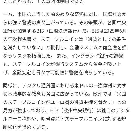
ることからも、その意図は明白である。
一方、米国のこうした前のめりな姿勢に対し、
国際社会か
らは強い警戒の声が上がっている。その筆頭が、
各国中央
銀行が加盟するBIS（国際決済銀行）だ。
BISは2025年6月
の年次報告書で、ステーブルコインは「
通貨としての条件
を満たしていない」と批判し、
金融システムの健全性を損
なうリスクを指摘した。 また、イングランド銀行の総裁
も、
ステーブルコインが銀行システムから預金を吸い上
げ、
金融安定を脅かす可能性に警鐘を鳴らしている。
同様に、
デジタル通貨圏における米ドルの一強体制に対す
る地政学的な懸念
も各国に広がっている。欧州では「
米国
のステーブルコインがユーロ圏の通貨主権を脅かす」
との
見方が強まっており、ECB（欧州中央銀行）
は独自のデジタ
ルユーロ構想や、暗号資産・
ステーブルコインに対する規
制強化を進めている。