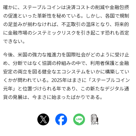
確かに、
ステーブルコインは決済コストの削減や金融包摂
の促進といった革
新性を秘めている。しかし、各国で規制
の足並みが揃わなければ、
不正取引の温床となり、
将来的
に金融市場のシステミックリスクを引き起こす恐れも否定
で
きない。
今後、米国の強力な推進力を国際社会がどのように受け止
め、
分断ではなく協調の枠組みの中で、
利用者保護と金融
安定の両立を図る健全なエコシステムをいかに構
築してい
くかが問われている。2025年はまさに「
ステーブルコイン
元年」と位置づけられる年であり、
この新たなデジタル通
貨の発展は、
今まさに始まったばかりである。
ｱﾝｹｰﾄ