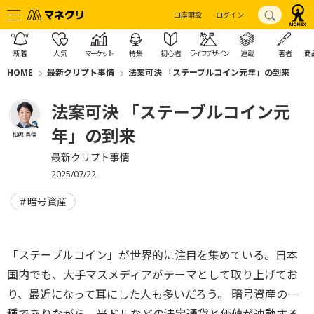
口座開設
ログイン
新着
人気
マーケット
特集
初心者
ライフデザイン
連載
著者
商
HOME
最新クリプト事情
法案可決 「ステーブルコイン元年」の到来
法案可決 「ステーブルコイン元
年」の到来
松嶋 真倫
最新クリプト事情
2025/07/22
暗号資産
「ステーブルコイン」が世界的に注目を集めている。
日本
国内でも、大手マスメディアがテーマとして取り上げてお
り、
最近になって耳にした人も多いだろう。 暗号資産の一