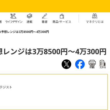
者
ライフデザイン
連載
著者
商
品・
サービス
マネクリとは
予想レンジは3万8500円～4万300円
ンジは3万8500円～4万300円
印刷
ｱﾝｹｰﾄ
テジスト