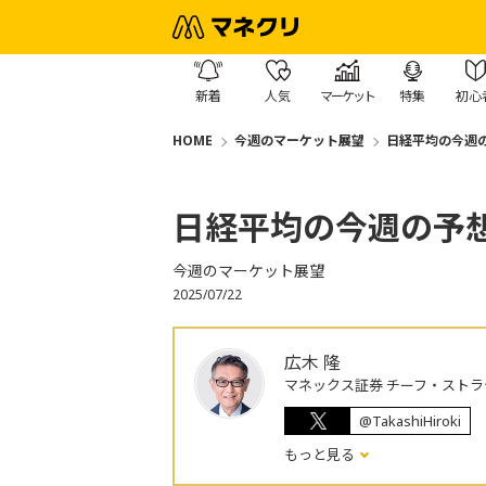
新着
人気
マーケット
特集
初心
HOME
今週のマーケット展望
日経平均の今週の
日経平均の今週の予想レ
今週のマーケット展望
2025/07/22
広木 隆
マネックス証券 チーフ・ストラ
@TakashiHiroki
もっと見る