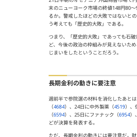
末のニューヨーク市場の終値148円80
るか。
警戒したほどの大敗ではないとの
う考えても「歴史的大敗」である。
つまり、「歴史的大敗」であっても石破
ど、
今後の政治の枠組みが見えないため
じまいをしたということ
だろう。
長期金利の動きに要注意
週前半で参院選の材料を消化したあとは
（
4684
）、
24日に中外製薬（
4519
）、
（
6594
）、
25日にファナック（
6954
）
どが決算を発表する。
ただ、長期金利の動きには要注意だ。
財