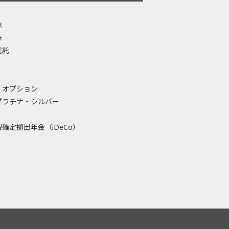
株
株
信託
・オプション
プラチナ・シルバー
確定拠出年金（iDeCo）