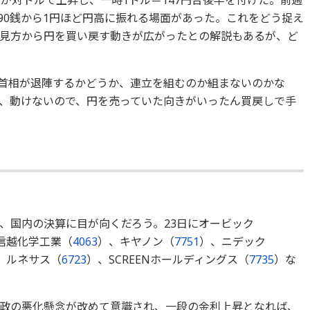
～90銭から1円ほど円高に振れる場面があった。
これをどう捉え
見方から円を買い戻す動きが広が
ったとの解説もあるが、ど
首相が退陣するかどうか、
連立を組むのか組まないのかな
、動けないので、
円を売っていた向きがいったん買戻しで手
、
国内の決算に目が向くだろう。23日にオービック
信越化学工業（
4063
）、
キヤノン（
7751
）、ニデック
、ルネサス（
6723
）、
SCREENホールディングス（
7735
）
な
政の悪化懸念が改めて意識され、一段の金利上昇となれば、