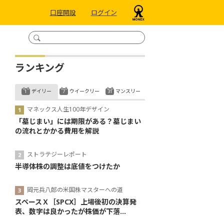
口座開設
ログイン
ランキング
デイリー
ウイークリー
マンスリー
マネックス人生100年デザイン
「墓じまい」には期限がある？墓じまい
の流れとかかる費用を解説
ストラテジーレポート
半導体株の調整は底値をつけたか
岡元兵八郎の米国株マスターへの道
スペースＸ［SPCX］上場後初の決算発
表、数字は良かったが株価が下落...