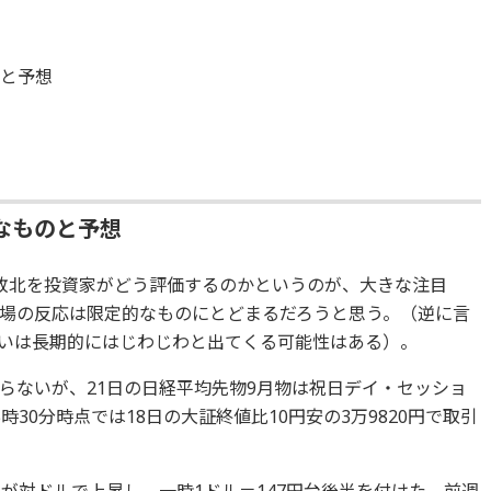
のと予想
なものと予想
敗北を投資家がどう評価す
るのかというのが、大きな注目
場の反応は限定的なものにとどまるだろ
うと思う。（逆に言
いは長期的にはじわじわと出てくる可能性はある）。
らないが、
21日の日経平均先物9月物は祝日デイ・
セッショ
時30分時点では18日の大証終値比10円安
の3万9820円で取引
円が対ドルで上昇し、
一時1ドル＝147円台後半を付けた。
前週