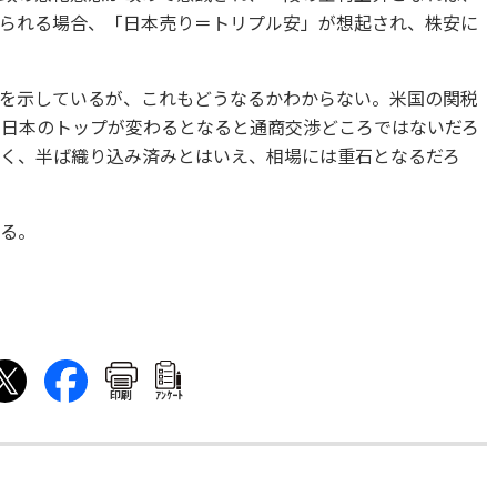
られる場合、「日本売り＝
トリプル安」が想起され、株安に
を示しているが、
これもどうなるかわからない。
米国の関税
で日本のトップ
が変わるとなると通商交渉どころではないだろ
く、半ば織り込み済みとはいえ、
相場には重石となるだろ
する。
印刷
ｱﾝｹｰﾄ