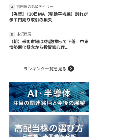
吉田恒の為替デイリー
【為替】120日MA（移動平均線）割れが
示す円売り取引の損失
市況概況
（朝）米国市場は3指数揃って下落 中東
情勢悪化懸念から投資家心理...
ランキング一覧を見る