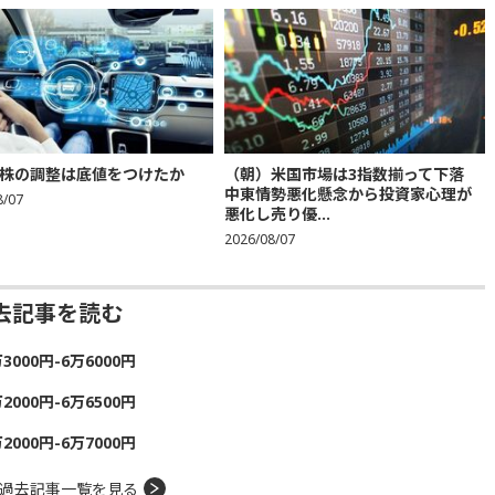
株の調整は底値をつけたか
（朝）米国市場は3指数揃って下落
中東情勢悪化懸念から投資家心理が
8/07
悪化し売り優...
2026/08/07
去記事を読む
00円-6万6000円
00円-6万6500円
00円-6万7000円
過去記事一覧を見る