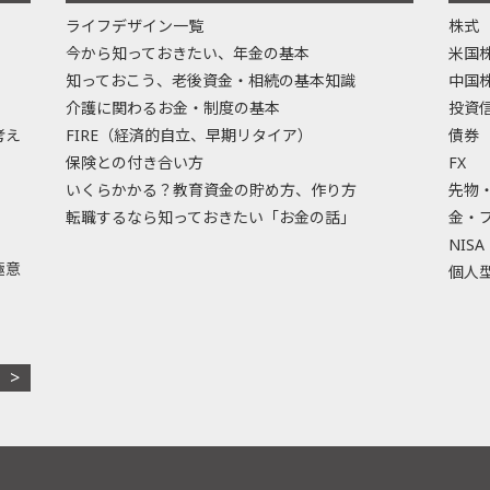
ライフデザイン一覧
株式
今から知っておきたい、年金の基本
米国
知っておこう、老後資金・相続の基本知識
中国
介護に関わるお金・制度の基本
投資
考え
FIRE（経済的自立、早期リタイア）
債券
保険との付き合い方
FX
いくらかかる？教育資金の貯め方、作り方
先物
転職するなら知っておきたい「お金の話」
金・
NISA
極意
個人型