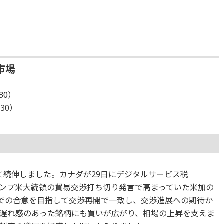
市場
30）
/30）
て続伸しました。カナダが29日にデジタルサービス税
ランプ米大統領の貿易交渉打ち切り発言で高まっていた米加の
までの合意を目指して交渉再開で一致し、交渉進展への期待か
遅れ感のあった銘柄にも買いが広がり、相場の上昇を支えま