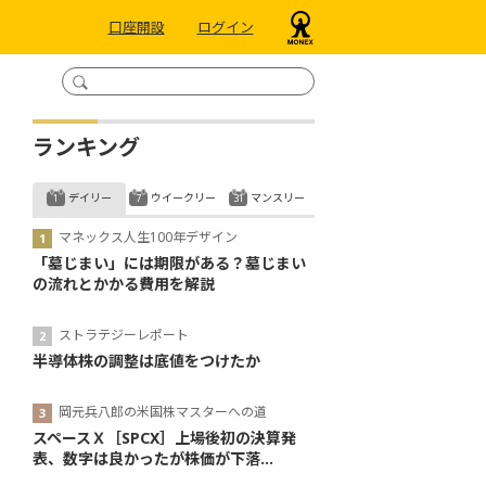
口座開設
ログイン
ランキング
デイリー
ウイークリー
マンスリー
マネックス人生100年デザイン
「墓じまい」には期限がある？墓じまい
の流れとかかる費用を解説
ストラテジーレポート
半導体株の調整は底値をつけたか
岡元兵八郎の米国株マスターへの道
スペースＸ［SPCX］上場後初の決算発
表、数字は良かったが株価が下落...