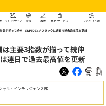
者
ライフデザイン
連載
著者
商
品・
サービス
マネクリとは
指数が揃って続伸 S&P500とナスダックは連日で過去最高値を更新
場は主要3指数が揃って続伸
ックは連日で過去最高値を更新
印刷
ｱﾝｹｰﾄ
シャル・インテリジェンス部