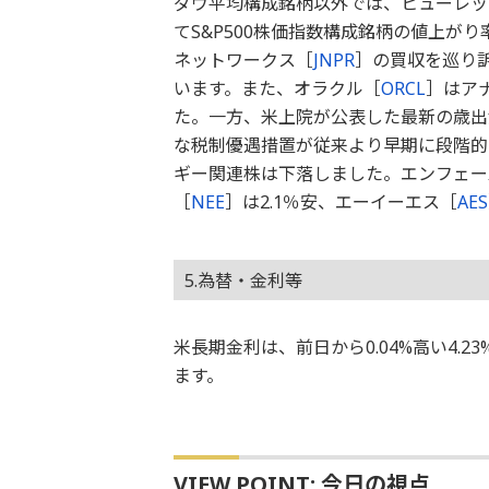
ダウ平均構成銘柄以外では、ヒューレッ
てS&P500株価指数構成銘柄の値上が
ネットワークス［
JNPR
］の買収を巡り
います。また、オラクル［
ORCL
］はア
た。一方、米上院が公表した最新の歳出
な税制優遇措置が従来より早期に段階的
ギー関連株は下落しました。エンフェー
［
NEE
］は2.1％安、エーイーエス［
AES
5.為替・金利等
米長期金利は、前日から0.04%高い4.
ます。
VIEW POINT: 今日の視点