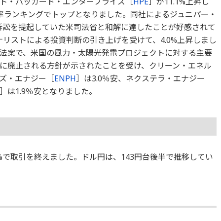
ト・パッカード・エンタープライズ［
HPE
］が11.1%上昇し
り率ランキングでトップとなりました。同社によるジュニパー・
訴訟を提起していた米司法省と和解に達したことが好感されて
ナリストによる投資判断の引き上げを受けて、4.0%上昇しまし
法案で、米国の風力・太陽光発電プロジェクトに対する主要
に廃止される方針が示されたことを受け、クリーン・エネル
ズ・エナジー［
ENPH
］は3.0％安、ネクステラ・エナジー
］は1.9％安となりました。
23%で取引を終えました。ドル円は、143円台後半で推移してい