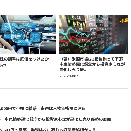
株の調整は底値をつけたか
（朝）米国市場は3指数揃って下落
中東情勢悪化懸念から投資家心理が
8/07
悪化し売り優...
2026/08/07
5,606円で小幅に続落 来週は米物価指標に注目
落 中東情勢悪化懸念から投資家心理が悪化し売り優勢の展開
5,683円で反落 半導体株に売りも好業績銘柄が支え