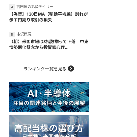
吉田恒の為替デイリー
【為替】120日MA（移動平均線）割れが
示す円売り取引の損失
市況概況
（朝）米国市場は3指数揃って下落 中東
情勢悪化懸念から投資家心理...
ランキング一覧を見る