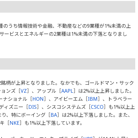
1業種のうち情報技術や金融、不動産などの9業種が1%未満の上
サービスとエネルギーの2業種は1%未満の下落となりまし
22銘柄が上昇となりました。なかでも、ゴールドマン・サック
ションズ［
VZ
］、アップル［
AAPL
］は2%以上上昇しました。
ーナショナル［
HON
］、アイビーエム［
IBM
］、トラベラー
ディズニー［
DIS
］、シスコシステムズ［
CSCO
］も1%以上上
なり、特にボーイング［
BA
］は2%以上下落しました。また、
キ［
NKE
］も1%以上下落しています。