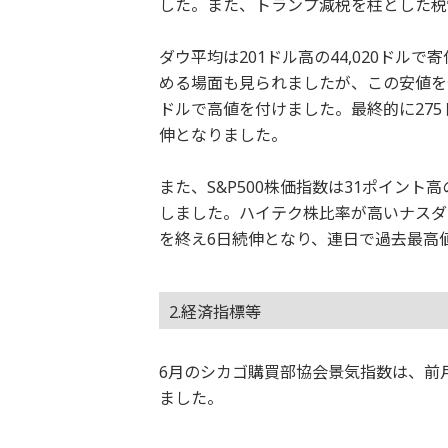
した。また、トランプ減税を柱とした税
ダウ平均は201ドル高の44,020ドルで
める場面も見られましたが、この安値を付
ドルで高値を付けました。最終的に275
伸となりました。
また、S&P500株価指数は31ポイント
しました。ハイテク株比率が高いナスダッ
を終え6日続伸となり、連日で過去最高
2.経済指標等
6月のシカゴ購買部協会景気指数は、前月か
ました。