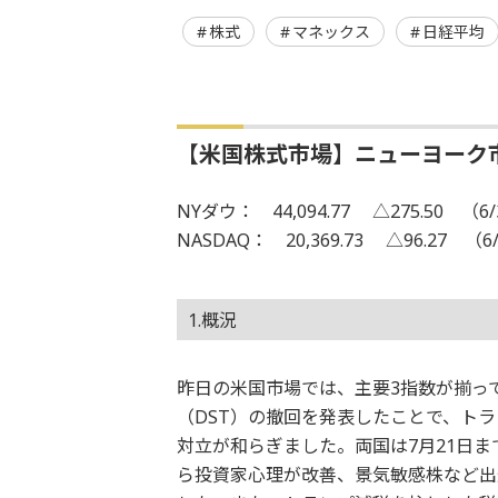
株式
マネックス
日経平均
【米国株式市場】ニューヨーク
NYダウ： 44,094.77 △275.50 （6/
NASDAQ： 20,369.73 △96.27 （6
1.概況
昨日の米国市場では、主要3指数が揃っ
（DST）の撤回を発表したことで、ト
対立が和らぎました。両国は7月21日
ら投資家心理が改善、景気敏感株など出