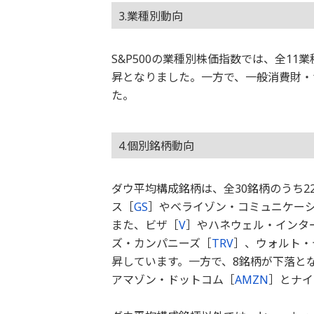
3.業種別動向
S&P500の業種別株価指数では、全1
昇となりました。一方で、一般消費財・
た。
4.個別銘柄動向
ダウ平均構成銘柄は、全30銘柄のうち
ス［
GS
］やベライゾン・コミュニケー
また、ビザ［
V
］やハネウェル・インタ
ズ・カンパニーズ［
TRV
］、ウォルト・
昇しています。一方で、8銘柄が下落と
アマゾン・ドットコム［
AMZN
］とナイ