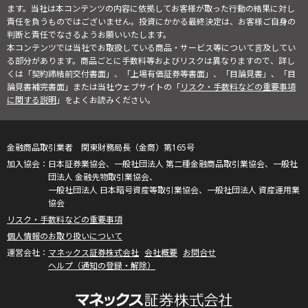
ます。当社は本コンテンツの内容に依拠してお客様が取った行動の結果に対し
責任を負うものではございません。投資にかかる最終決定は、お客様ご自身の
判断と責任でなさるようお願いいたします。
本コンテンツでは当社でお取扱している商品・サービス等について言及してい
る部分があります。商品ごとに手数料等およびリスクは異なりますので、詳し
くは「契約締結前交付書面」、「上場有価証券等書面」、「目論見書」、「目
論見書補完書面」または当社ウェブサイトの「
リスク・手数料などの重要事項
に関する説明
」をよくお読みください。
金融商品取引業者 関東財務局長（金商）第165号
日本証券業協会、一般社団法人 第二種金融商品取引業協会、一般社
団法人 金融先物取引業協会、
一般社団法人 日本暗号資産等取引業協会、一般社団法人 資産運用業
協会
リスク・手数料などの重要事項
個人情報のお取り扱いについて
マネックス証券株式会社
会社概要
お問合せ
ヘルプ（通知の登録・解除）