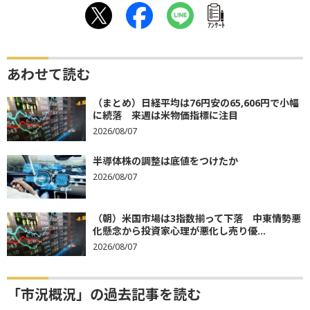
ｱﾝｹｰﾄ
あわせて読む
（まとめ）日経平均は76円安の65,606円で小幅
に続落 来週は米物価指標に注目
2026/08/07
半導体株の調整は底値をつけたか
2026/08/07
（朝）米国市場は3指数揃って下落 中東情勢悪
化懸念から投資家心理が悪化し売り優...
2026/08/07
「市況概況」の過去記事を読む