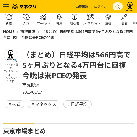
口座開設
ログイン
新着
人気
マーケット
特集
初心者
ライフデザイン
連載
著者
商
HOME
市況概況
（まとめ）日経平均は566円高で5ヶ月ぶりとなる4万円
台に回復 今晩は米PCEの発表
（まとめ）日経平均は566円高で
5ヶ月ぶりとなる4万円台に回復
マネックス証
券
フィナンシャ
今晩は米PCEの発表
ル・
インテリジェ
ンス部
市況概況
2025/06/27
株式
マネックス
日経平均
東京市場まとめ