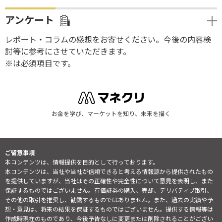
アンケート
レポート・コラムの感想をお寄せください。今後の内容検
討等に参考にさせていただきます。
※は必須項目です。
お金を学び、マーケットを知り、未来を描く
ご留意事項
本コンテンツは、情報提供を目的として行っております。
本コンテンツは、当社や当社が信頼できると考える情報源から提供されたもの
を提供していますが、当社はその正確性や完全性について意見を表明し、また
保証するものではございません。有価証券の購入、売却、デリバティブ取引、
その他の取引を推奨し、勧誘するものではありません。また、過去の実績や予
想・意見は、将来の結果を保証するものではございません。提供する情報等は
作成時現在のものであり、今後予告なしに変更または削除されることがござい