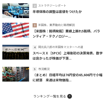
ストラテジーレポート
半導体株の調整は底値をつけたか
米国株、業界動向と銘柄解説
【米国株：銘柄発掘】業績上振れ5銘柄、パラ
ンティア・テクノロジー...
岡元兵八郎の米国株マスターへの道
スペースＸ［SPCX］上場後初の決算発表、数字
は良かったが株価が下落...
市況概況
（まとめ）日経平均は76円安の65,606円で小幅
に続落 来週は米物価指...
ランキング一覧を見る