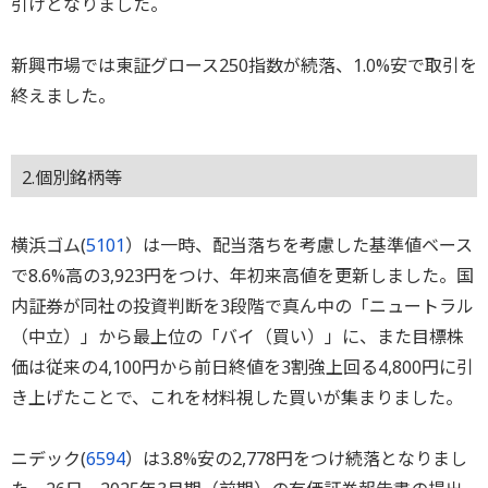
引けとなりました。
新興市場では東証グロース250指数が続落、1.0%安で取引を
終えました。
2.個別銘柄等
横浜ゴム(
5101
）は一時、配当落ちを考慮した基準値ベース
で8.6%高の3,923円をつけ、年初来高値を更新しました。国
内証券が同社の投資判断を3段階で真ん中の「ニュートラル
（中立）」から最上位の「バイ（買い）」に、また目標株
価は従来の4,100円から前日終値を3割強上回る4,800円に引
き上げたことで、これを材料視した買いが集まりました。
ニデック(
6594
）は3.8%安の2,778円をつけ続落となりまし