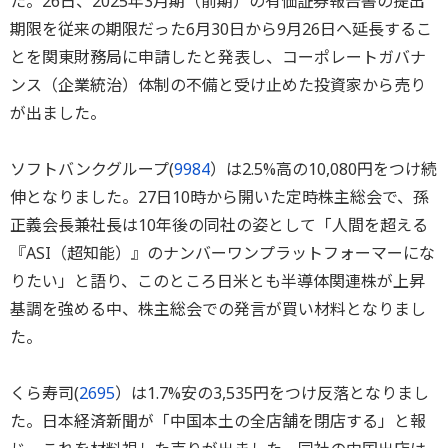
た。26日、2025年3月期（前期）の有価証券報告書の提出
期限を従来の期限だった6月30日から9月26日へ延長するこ
とを関東財務局に申請したと発表し、コーポレートガバナ
ンス（企業統治）体制の不備と受け止めた投資家から売り
が出ました。
ソフトバンクグループ(
9984
）は2.5%高の10,080円をつけ続
伸となりました。27日10時から開いた定時株主総会で、孫
正義会長兼社長は10年後の同社の姿として「人間を超える
『ASI（超知能）』のナンバーワンプラットフォーマーにな
りたい」と語り、このところ日米とも半導体関連株が上昇
基調を強める中、株主総会での発言が買い材料となりまし
た。
くら寿司(
2695
）は1.7%安の3,535円をつけ反落となりまし
た。日本経済新聞が「中国本土の全店舗を閉店する」と報