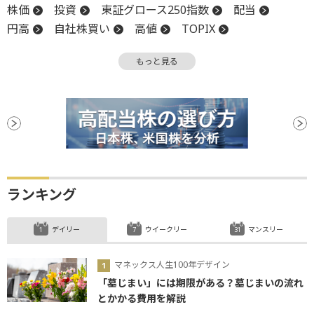
株価
投資
東証グロース250指数
配当
円高
自社株買い
高値
TOPIX
インフレ
FOMC
株主
年初来高値
反発
もっと見る
引け
米連邦公開市場委員会
米連邦準備制度理事会
FRB
終値
株価指数
株主還元
株主総会
堅調
コーポレートガバナンス
後場
材料
新興市場
前引け
続伸
続落
値がさ株
配当落ち
反落
有価証券
有価証券報告書
利下げ
ランキング
デイリー
ウイークリー
マンスリー
マネックス人生100年デザイン
「墓じまい」には期限がある？墓じまいの流れ
とかかる費用を解説