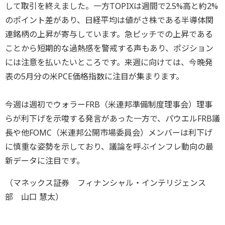
して取引を終えました。一方TOPIXは週間で2.5%高と約2%
のポイント差があり、日経平均は値がさ株である半導体関
連銘柄の上昇が寄与しています。急ピッチでの上昇である
ことから短期的な過熱感を警戒する声もあり、ポジション
には注意を払いたいところです。来週に向けては、今晩発
表の5月分の米PCE価格指数に注目が集まります。
今週は週初でウォラーFRB（米連邦準備制度理事会）理事
らが利下げを示唆する発言があった一方で、パウエルFRB議
長や他FOMC（米連邦公開市場委員会）メンバーは利下げ
に慎重な姿勢を示しており、議論を呼ぶインフレ動向の最
新データに注目です。
（マネックス証券 フィナンシャル・インテリジェンス
部 山口 慧太）