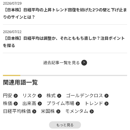
2026/07/29
【日本株】日経平均の上昇トレンド回復を妨げた2つの壁と下げ止ま
りのサインとは？
2026/07/22
【日本株】日経平均は調整か、それとももち直しか？注目ポイント
を探る
過去記事一覧を見る
関連用語一覧
円安
リスク
株式
ゴールデンクロス
株価
出来高
プライム市場
トレンド
日経平均株価
米国株
モメンタム
移動平均線
上値
終値
堅調
もっと見る
地政学リスク
安値