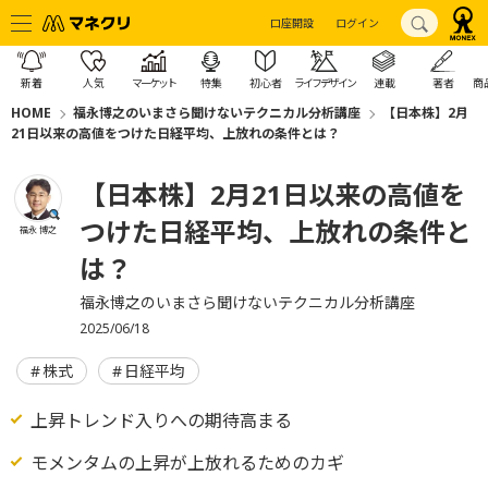
口座開設
ログイン
新着
人気
マーケット
特集
初心者
ライフデザイン
連載
著者
商
HOME
福永博之のいまさら聞けないテクニカル分析講座
【日本株】2月
21日以来の高値をつけた日経平均、上放れの条件とは？
【日本株】2月21日以来の高値を
つけた日経平均、上放れの条件と
福永 博之
は？
福永博之のいまさら聞けないテクニカル分析講座
2025/06/18
株式
日経平均
上昇トレンド入りへの期待高まる
モメンタムの上昇が上放れるためのカギ