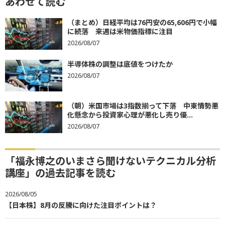
あわせて読む
（まとめ）日経平均は76円安の65,606円で小幅
に続落 来週は米物価指標に注目
2026/08/07
半導体株の調整は底値をつけたか
2026/08/07
（朝）米国市場は3指数揃って下落 中東情勢悪
化懸念から投資家心理が悪化し売り優...
2026/08/07
「福永博之のいまさら聞けないテクニカル分析
講座」の過去記事を読む
2026/08/05
【日本株】8月の反騰に向けた注目ポイントは？