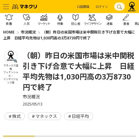
口座開設
ログイン
新着
人気
マーケット
特集
初心者
ライフデザイン
連載
著者
商
HOME
市況概況
（朝）昨日の米国市場は米中関税引き下げ合意で大幅に
上昇 日経平均先物は1,030円高の3万8730円で終了
（朝）昨日の米国市場は米中関税
引き下げ合意で大幅に上昇 日経
マネックス証
券
フィナンシャ
平均先物は1,030円高の3万8730
ル・
インテリジェ
ンス部
円で終了
市況概況
2025/05/13
株式
マネックス
日経平均