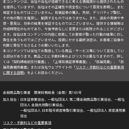
本コンテンツは、当社や当社が信頼できると考える情報源から提供されたもの
を提供していますが、当社はその正確性や完全性について意見を表明し、また
保証するものではございません。有価証券の購入、売却、デリバティブ取引、
その他の取引を推奨し、勧誘するものではありません。また、過去の実績や予
想・意見は、将来の結果を保証するものではございません。提供する情報等は
作成時現在のものであり、今後予告なしに変更または削除されることがござい
ます。当社は本コンテンツの内容に依拠してお客様が取った行動の結果に対し
責任を負うものではございません。投資にかかる最終決定は、お客様ご自身の
判断と責任でなさるようお願いいたします。
本コンテンツでは当社でお取扱している商品・サービス等について言及してい
る部分があります。商品ごとに手数料等およびリスクは異なりますので、詳し
くは「契約締結前交付書面」、「上場有価証券等書面」、「目論見書」、「目
論見書補完書面」または当社ウェブサイトの「
リスク・手数料などの重要事項
に関する説明
」をよくお読みください。
金融商品取引業者 関東財務局長（金商）第165号
日本証券業協会、一般社団法人 第二種金融商品取引業協会、一般社
団法人 金融先物取引業協会、
一般社団法人 日本暗号資産等取引業協会、一般社団法人 資産運用業
協会
リスク・手数料などの重要事項