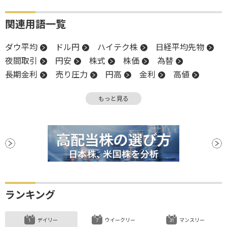
関連用語一覧
ダウ平均
ドル円
ハイテク株
日経平均先物
夜間取引
円安
株式
株価
為替
長期金利
売り圧力
円高
金利
高値
ディフェンシブ銘柄
米国株
NASDAQ
もっと見る
反発
米中貿易摩擦
S&P500
株価指数
関税
続伸
ランキング
デイリー
ウイークリー
マンスリー