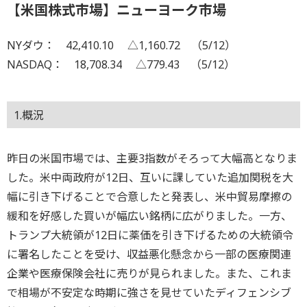
【米国株式市場】ニューヨーク市場
NYダウ： 42,410.10 △1,160.72 （5/12）
NASDAQ： 18,708.34 △779.43 （5/12）
1.概況
昨日の米国市場では、主要3指数がそろって大幅高となりま
した。米中両政府が12日、互いに課していた追加関税を大
幅に引き下げることで合意したと発表し、米中貿易摩擦の
緩和を好感した買いが幅広い銘柄に広がりました。一方、
トランプ大統領が12日に薬価を引き下げるための大統領令
に署名したことを受け、収益悪化懸念から一部の医療関連
企業や医療保険会社に売りが見られました。また、これま
で相場が不安定な時期に強さを見せていたディフェンシブ