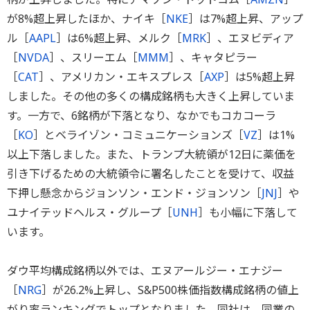
が8%超上昇したほか、ナイキ［
NKE
］は7%超上昇、アップ
ル［
AAPL
］は6%超上昇、メルク［
MRK
］、エヌビディア
［
NVDA
］、スリーエム［
MMM
］、キャタピラー
［
CAT
］、アメリカン・エキスプレス［
AXP
］は5%超上昇
しました。その他の多くの構成銘柄も大きく上昇していま
す。一方で、6銘柄が下落となり、なかでもコカコーラ
［
KO
］とベライゾン・コミュニケーションズ［
VZ
］は1%
以上下落しました。また、トランプ大統領が12日に薬価を
引き下げるための大統領令に署名したことを受けて、収益
下押し懸念からジョンソン・エンド・ジョンソン［
JNJ
］や
ユナイテッドヘルス・グループ［
UNH
］も小幅に下落して
います。
ダウ平均構成銘柄以外では、エヌアールジー・エナジー
［
NRG
］が26.2%上昇し、S&P500株価指数構成銘柄の値上
がり率ランキングでトップとなりました。同社は、同業の