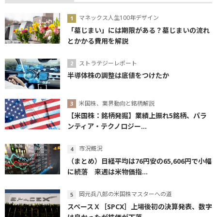
マネックス人生100年デザイン
「墓じまい」には期限がある？墓じまいの流れ
とかかる費用を解説
ストラテジーレポート
半導体株の調整は底値をつけたか
米国株、業界動向と銘柄解説
【米国株：銘柄発掘】業績上振れ5銘柄、パラ
ンティア・テクノロジー...
市況概況
（まとめ）日経平均は76円安の65,606円で小幅
に続落 来週は米物価指...
岡元兵八郎の米国株マスターへの道
スペースＸ［SPCX］上場後初の決算発表、数字