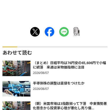
ｱﾝｹｰﾄ
あわせて読む
（まとめ）日経平均は76円安の65,606円で小幅
に続落 来週は米物価指標に注目
2026/08/07
半導体株の調整は底値をつけたか
2026/08/07
（朝）米国市場は3指数揃って下落 中東情勢悪
化懸念から投資家心理が悪化し売り優...