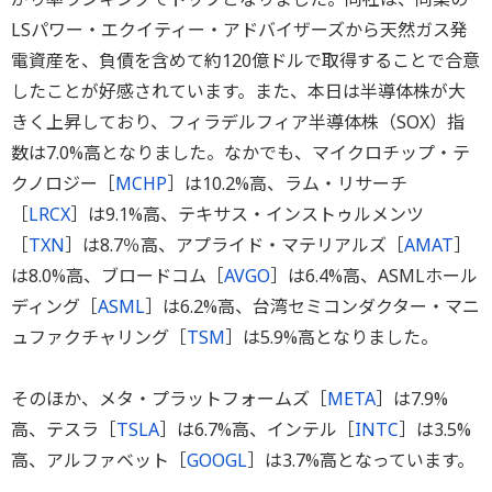
LSパワー・エクイティー・アドバイザーズから天然ガス発
電資産を、負債を含めて約120億ドルで取得することで合意
したことが好感されています。また、本日は半導体株が大
きく上昇しており、フィラデルフィア半導体株（SOX）指
数は7.0%高となりました。なかでも、マイクロチップ・テ
クノロジー［
MCHP
］は10.2%高、ラム・リサーチ
［
LRCX
］は9.1%高、テキサス・インストゥルメンツ
［
TXN
］は8.7％高、アプライド・マテリアルズ［
AMAT
］
は8.0%高、ブロードコム［
AVGO
］は6.4%高、ASMLホール
ディング［
ASML
］は6.2%高、台湾セミコンダクター・マニ
ュファクチャリング［
TSM
］は5.9%高となりました。
そのほか、メタ・プラットフォームズ［
META
］は7.9%
高、テスラ［
TSLA
］は6.7%高、インテル［
INTC
］は3.5%
高、アルファベット［
GOOGL
］は3.7%高となっています。