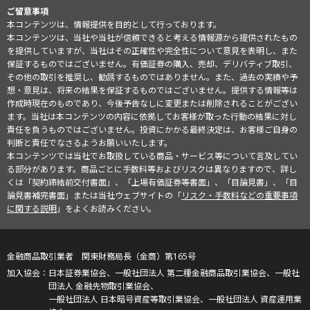
ご留意事項
本コンテンツは、情報提供を目的として行っております。
本コンテンツは、当社や当社が信頼できると考える情報源から提供されたもの
を提供していますが、当社はその正確性や完全性について意見を表明し、また
保証するものではございません。有価証券の購入、売却、デリバティブ取引、
その他の取引を推奨し、勧誘するものではありません。また、過去の実績や予
想・意見は、将来の結果を保証するものではございません。提供する情報等は
作成時現在のものであり、今後予告なしに変更または削除されることがござい
ます。当社は本コンテンツの内容に依拠してお客様が取った行動の結果に対し
責任を負うものではございません。投資にかかる最終決定は、お客様ご自身の
判断と責任でなさるようお願いいたします。
本コンテンツでは当社でお取扱している商品・サービス等について言及してい
る部分があります。商品ごとに手数料等およびリスクは異なりますので、詳し
くは「契約締結前交付書面」、「上場有価証券等書面」、「目論見書」、「目
論見書補完書面」または当社ウェブサイトの「
リスク・手数料などの重要事項
に関する説明
」をよくお読みください。
金融商品取引業者 関東財務局長（金商）第165号
日本証券業協会、一般社団法人 第二種金融商品取引業協会、一般社
団法人 金融先物取引業協会、
一般社団法人 日本暗号資産等取引業協会、一般社団法人 資産運用業