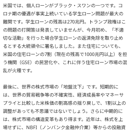
米国では、個人ローンがブラック・スワンの一つです。コ
ロナ期の優遇が事実上続いている学生ローン問題が最大の
難関です。学生ローンの残高は270兆円。トランプ政権はこ
の問題の打開策は発表していませんが、今月初め、「不適
切な活動」を行った場合学生ローンの返済免除を取り止め
るとする大統領令に署名しました。また住宅についても、
米国の住宅ローンの7割（現在の残高で1000兆円以上）を担
う機関（GSE）の民営化や、これに伴う住宅ローン市場の混
乱が火種です。
最後に、世界の株式市場の「地盤沈下」です。短期的に
は、世界の貿易戦争等の不確実性、経済成長率やマネーサ
プライと比較した米株価の割高感の揺り戻しで、1割以上の
調整があっても不思議ではないでしょう。さらに中期的に
は、株式市場の構造変革もあり得ます。近年は、株式を上
場せずに、NBFI（ノンバンク金融仲介業）等からの投融資