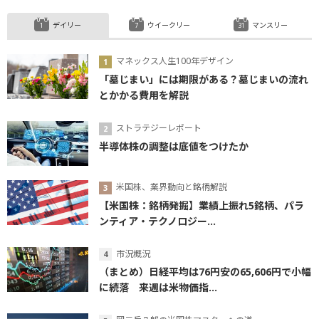
デイリー
ウイークリー
マンスリー
マネックス人生100年デザイン
「墓じまい」には期限がある？墓じまいの流れ
とかかる費用を解説
ストラテジーレポート
半導体株の調整は底値をつけたか
米国株、業界動向と銘柄解説
【米国株：銘柄発掘】業績上振れ5銘柄、パラ
ンティア・テクノロジー...
市況概況
（まとめ）日経平均は76円安の65,606円で小幅
に続落 来週は米物価指...