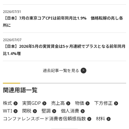
2026/07/31
【日本】7月の東京コアCPIは前年同月比1.9% 価格転嫁の兆し各
所に
2026/07/07
【日本】2026年5月の実質賃金は5ヶ月連続でプラスとなる前年同月
比1.4%増
過去記事一覧を見る
関連用語一覧
株式
実質GDP
売上高
物価
下方修正
WTI
関税
堅調
個人消費
コンファレンスボード消費者信頼感指数
材料
消費者信頼感指数
GDP
GDP成長率
底