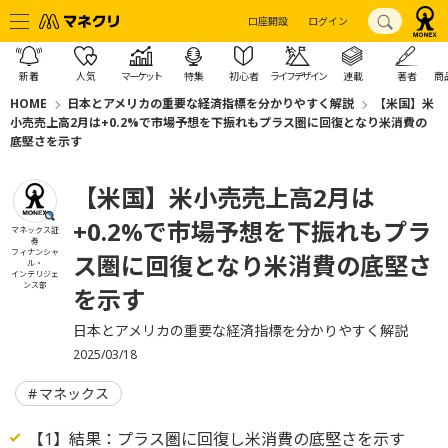
口座開設
ログイン
新着
人気
マーケット
特集
初心者
ライフデザイン
連載
著者
商
HOME
日本とアメリカの重要な経済指標を分かりやすく解説
【米国】米
小売売上高2月は+0.2%で市場予想を下振れもプラス圏に回復となり米消費の
底堅さを示す
【米国】米小売売上高2月は
+0.2%で市場予想を下振れもプラ
マネックス証
券
フィナンシャ
ス圏に回復となり米消費の底堅さ
ル・
インテリジェ
ンス部
を示す
日本とアメリカの重要な経済指標を分かりやすく解説
2025/03/18
マネックス
【1】結果：プラス圏に回復し米消費の底堅さを示す