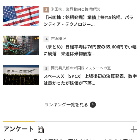
米国株、業界動向と銘柄解説
【米国株：銘柄発掘】業績上振れ5銘柄、パラ
ンティア・テクノロジー...
市況概況
（まとめ）日経平均は76円安の65,606円で小幅
に続落 来週は米物価指...
岡元兵八郎の米国株マスターへの道
スペースＸ［SPCX］上場後初の決算発表、数字
は良かったが株価が下落...
ランキング一覧を見る
アンケート