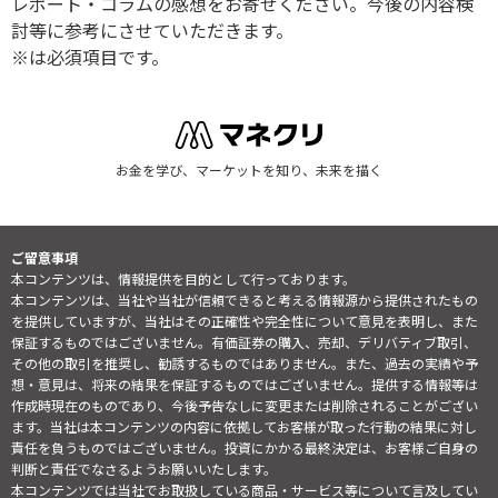
レポート・コラムの感想をお寄せください。今後の内容検
討等に参考にさせていただきます。
※は必須項目です。
お金を学び、マーケットを知り、未来を描く
ご留意事項
本コンテンツは、情報提供を目的として行っております。
本コンテンツは、当社や当社が信頼できると考える情報源から提供されたもの
を提供していますが、当社はその正確性や完全性について意見を表明し、また
保証するものではございません。有価証券の購入、売却、デリバティブ取引、
その他の取引を推奨し、勧誘するものではありません。また、過去の実績や予
想・意見は、将来の結果を保証するものではございません。提供する情報等は
作成時現在のものであり、今後予告なしに変更または削除されることがござい
ます。当社は本コンテンツの内容に依拠してお客様が取った行動の結果に対し
責任を負うものではございません。投資にかかる最終決定は、お客様ご自身の
判断と責任でなさるようお願いいたします。
本コンテンツでは当社でお取扱している商品・サービス等について言及してい