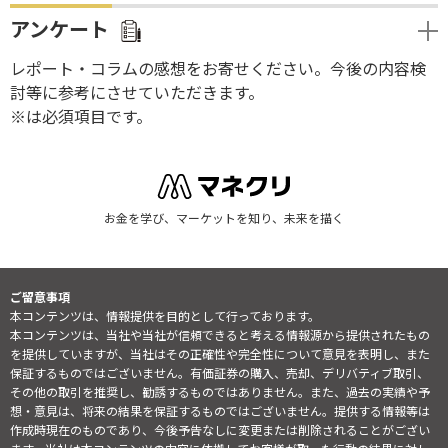
アンケート
レポート・コラムの感想をお寄せください。今後の内容検
討等に参考にさせていただきます。
※は必須項目です。
お金を学び、マーケットを知り、未来を描く
ご留意事項
本コンテンツは、情報提供を目的として行っております。
本コンテンツは、当社や当社が信頼できると考える情報源から提供されたもの
を提供していますが、当社はその正確性や完全性について意見を表明し、また
保証するものではございません。有価証券の購入、売却、デリバティブ取引、
その他の取引を推奨し、勧誘するものではありません。また、過去の実績や予
想・意見は、将来の結果を保証するものではございません。提供する情報等は
作成時現在のものであり、今後予告なしに変更または削除されることがござい