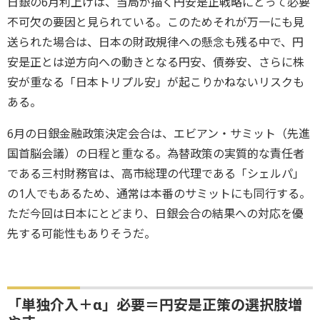
日銀の6月利上げは、当局が描く円安是正戦略にとって必要
不可欠の要因と見られている。このためそれが万一にも見
送られた場合は、日本の財政規律への懸念も残る中で、円
安是正とは逆方向への動きとなる円安、債券安、さらに株
安が重なる「日本トリプル安」が起こりかねないリスクも
ある。
6月の日銀金融政策決定会合は、エビアン・サミット（先進
国首脳会議）の日程と重なる。為替政策の実質的な責任者
である三村財務官は、高市総理の代理である「シェルパ」
の1人でもあるため、通常は本番のサミットにも同行する。
ただ今回は日本にとどまり、日銀会合の結果への対応を優
先する可能性もありそうだ。
「単独介入＋α」必要＝円安是正策の選択肢増