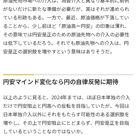
原油先物市場への介入は、為替介入と異なり基本的に前例
がないだけに新たな準備が必要だが、実はそれが進められ
ている形跡もある。一方で、最近、原油価格が下落してい
ることから、少し前ほど「原油高＝円安」の印象は薄れ、
その意味では円安是正のための原油先物への介入の必要性
は低下しているだろう。それでも原油先物への介入は、円
安是正の選択肢を増やすという意味はありそうだ。
円安マインド変化なら円の自律反発に期待
以上のように見ると、2024年までは、ほぼ日本単独の介入
だけで円安阻止と円高への反転を目指していたが、今回は
日本単独介入以外にそれをもたらす可能性のある選択肢を
増やし、その上で円安阻止にとどまらず、円安是正を目指
しているということなのではないか。