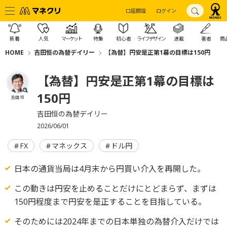
口座開設
ログイン
新着
人気
マーケット
特集
初心者
ライフデザイン
連載
著者
商
HOME
吉田恒の為替デイリー
【為替】円安是正第1幕の目標は150円
【為替】円安是正第1幕の目標は
150円
吉田 恒
吉田恒の為替デイリー
2026/06/01
FX
マネックス
ドル円
日本の通貨当局は4月末から円買い介入を再開した。
この動きは円安を止めることだけにとどまらず、まずは
150円程度まで円安を是正することを目指している。
そのためには2024年までの日本単独の為替介入だけでは