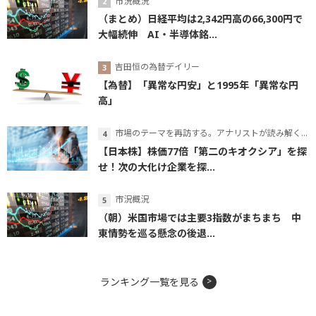
市況概況
（まとめ）日経平均は2,342円高の66,300円で
大幅続伸 AI・半導体銘...
吉田恒の為替デイリー
【為替】「異常な円安」と1995年「異常な円
高」
市場のテーマを再訪する。アナリストが読み解くテーマの本質
【日本株】株価77倍「第二のキオクシア」を探
せ！次の大化け企業を探...
市況概況
（朝）米国市場では主要3指数がまちまち 中
東情勢を巡る懸念の後退...
ランキング一覧を見る