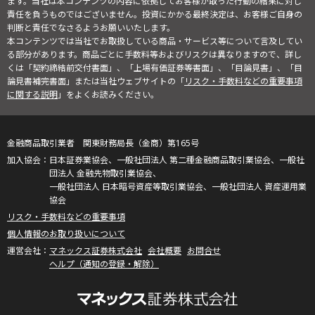
ます。当社は本コンテンツの内容に依拠してお客様が取った行動の結果に対し
責任を負うものではございません。投資にかかる最終決定は、お客様ご自身の
判断と責任でなさるようお願いいたします。
本コンテンツでは当社でお取扱している商品・サービス等について言及してい
る部分があります。商品ごとに手数料等およびリスクは異なりますので、詳し
くは「契約締結前交付書面」、「上場有価証券等書面」、「目論見書」、「目
論見書補完書面」または当社ウェブサイトの「
リスク・手数料などの重要事項
に関する説明
」をよくお読みください。
金融商品取引業者 関東財務局長（金商）第165号
日本証券業協会、一般社団法人 第二種金融商品取引業協会、一般社
団法人 金融先物取引業協会、
一般社団法人 日本暗号資産等取引業協会、一般社団法人 資産運用業
協会
リスク・手数料などの重要事項
個人情報のお取り扱いについて
マネックス証券株式会社
会社概要
お問合せ
ヘルプ（通知の登録・解除）