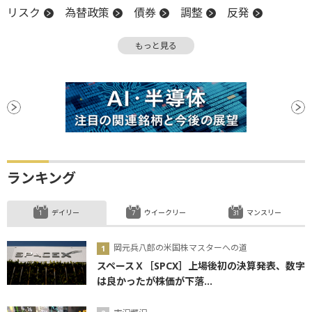
リスク
為替政策
債券
調整
反発
金融政策
金融政策決定会合
日銀
もっと見る
ランキング
デイリー
ウイークリー
マンスリー
岡元兵八郎の米国株マスターへの道
スペースＸ［SPCX］上場後初の決算発表、数字
は良かったが株価が下落...