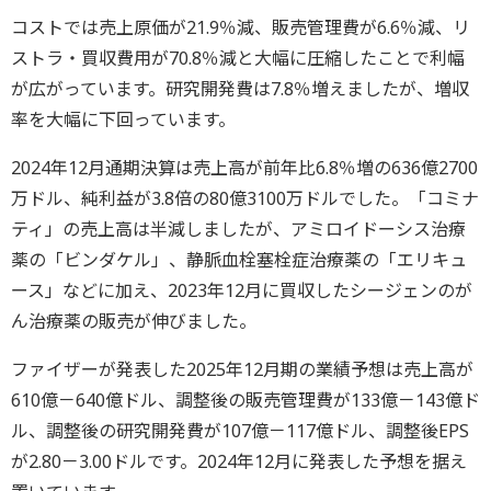
コストでは売上原価が21.9％減、販売管理費が6.6％減、リ
ストラ・買収費用が70.8％減と大幅に圧縮したことで利幅
が広がっています。研究開発費は7.8％増えましたが、増収
率を大幅に下回っています。
2024年12月通期決算は売上高が前年比6.8％増の636億2700
万ドル、純利益が3.8倍の80億3100万ドルでした。「コミナ
ティ」の売上高は半減しましたが、アミロイドーシス治療
薬の「ビンダケル」、静脈血栓塞栓症治療薬の「エリキュ
ース」などに加え、2023年12月に買収したシージェンのが
ん治療薬の販売が伸びました。
ファイザーが発表した2025年12月期の業績予想は売上高が
610億－640億ドル、調整後の販売管理費が133億－143億ド
ル、調整後の研究開発費が107億－117億ドル、調整後EPS
が2.80－3.00ドルです。2024年12月に発表した予想を据え