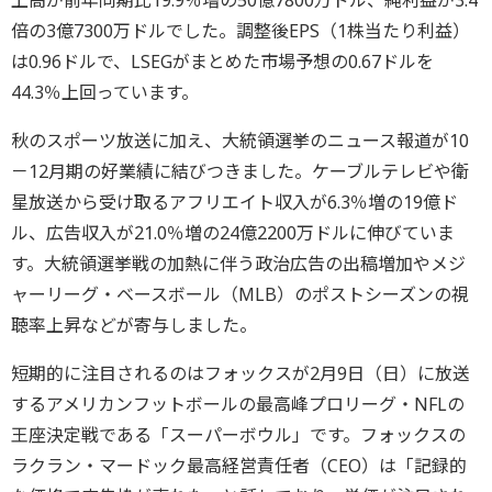
上高が前年同期比19.9％増の50億7800万ドル、純利益が3.4
倍の3億7300万ドルでした。調整後EPS（1株当たり利益）
は0.96ドルで、LSEGがまとめた市場予想の0.67ドルを
44.3％上回っています。
秋のスポーツ放送に加え、大統領選挙のニュース報道が10
－12月期の好業績に結びつきました。ケーブルテレビや衛
星放送から受け取るアフリエイト収入が6.3％増の19億ド
ル、広告収入が21.0％増の24億2200万ドルに伸びていま
す。大統領選挙戦の加熱に伴う政治広告の出稿増加やメジ
ャーリーグ・ベースボール（MLB）のポストシーズンの視
聴率上昇などが寄与しました。
短期的に注目されるのはフォックスが2月9日（日）に放送
するアメリカンフットボールの最高峰プロリーグ・NFLの
王座決定戦である「スーパーボウル」です。フォックスの
ラクラン・マードック最高経営責任者（CEO）は「記録的