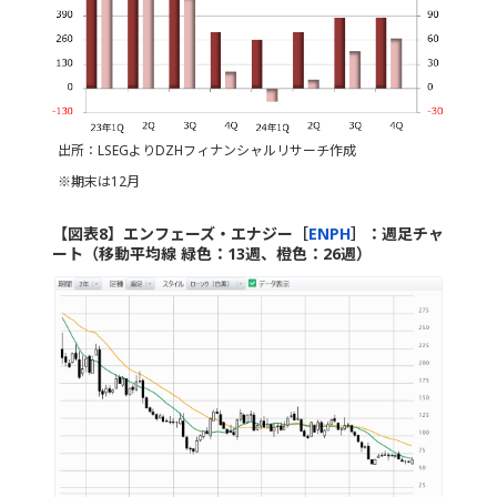
出所：LSEGよりDZHフィナンシャルリサーチ作成
※期末は12月
【図表8】エンフェーズ・エナジー［
ENPH
］：週足チャ
ート（移動平均線 緑色：13週、橙色：26週）