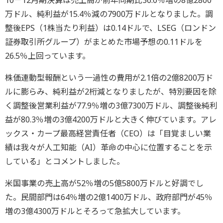
10－12月期決算は売上高が前年同期比36.0％増の8億2800
万ドル、純利益が15.4％減の7900万ドルとなりました。調
整後EPS（1株当たり利益）は0.14ドルで、LSEG（ロンドン
証券取引所グループ）がまとめた市場予想の0.11ドルを
26.5％上回っています。
株価連動型報酬という一過性の費用が2.1倍の2億8200万ド
ルに膨らみ、純利益が2桁減となりましたが、特別要因を除
く調整後営業利益が77.9％増の3億7300万ドル、調整後純利
益が80.3％増の3億4200万ドルと大きく伸びています。アレ
ックス・カープ最高経営責任者（CEO）は「目覚ましい業
績は我々が人工知能（AI）革命の中心に位置することを示
している」とコメントしました。
米国事業の売上高が52％増の5億5800万ドルと好調でし
た。民間部門は64％増の2億1400万ドル、政府部門が45％
増の3億4300万ドルとそろって急拡大しています。