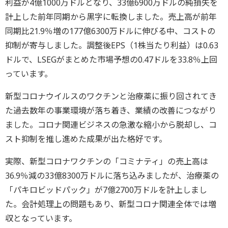
利益が4億1000万ドルとなり、33億6900万ドルの純損失を
計上した前年同期から黒字に転換しました。売上高が前年
同期比21.9％増の177億6300万ドルに伸びる中、コストの
抑制が寄与しました。調整後EPS（1株当たり利益）は0.63
ドルで、LSEGがまとめた市場予想の0.47ドルを33.8％上回
っています。
新型コロナウイルスのワクチンと治療薬に振り回されてき
た過去数年の事業環境が落ち着き、業績の改善につながり
ました。コロナ関連ビジネスの急激な縮小から脱却し、コ
スト抑制を推し進めた成果が出た格好です。
実際、新型コロナワクチンの「コミナティ」の売上高は
36.9％減の33億8300万ドルに落ち込みましたが、治療薬の
「パキロビッドパック」が7億2700万ドルを計上しまし
た。会計処理上の問題もあり、新型コロナ関連全体では増
収となっています。