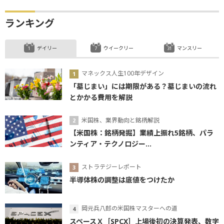
ランキング
デイリー
ウイークリー
マンスリー
マネックス人生100年デザイン
「墓じまい」には期限がある？墓じまいの流れ
とかかる費用を解説
米国株、業界動向と銘柄解説
【米国株：銘柄発掘】業績上振れ5銘柄、パラ
ンティア・テクノロジー...
ストラテジーレポート
半導体株の調整は底値をつけたか
岡元兵八郎の米国株マスターへの道
スペースＸ［SPCX］上場後初の決算発表、数字