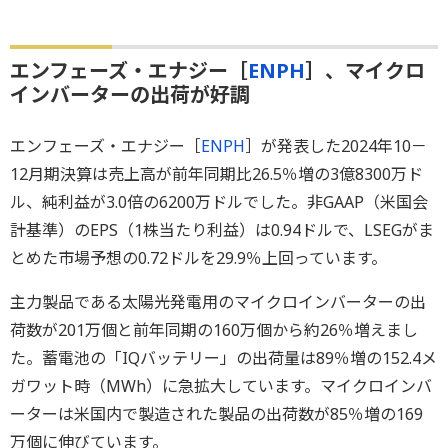
エンフェーズ・エナジー［
ENPH
］、マイクロ
インバーターの出荷が好調
エンフェーズ・エナジー［
ENPH
］が発表した2024年10－
12月期決算は売上高が前年同期比26.5％増の3億8300万ド
ル、純利益が3.0倍の6200万ドルでした。非GAAP（米国会
計基準）のEPS（1株当たり利益）は0.94ドルで、LSEGがま
とめた市場予想の0.72ドルを29.9％上回っています。
主力製品である太陽光発電用のマイクロインバーターの出
荷数が201万個と前年同期の160万個から約26％増えまし
た。蓄電池の「IQバッテリー」の出荷量は89％増の152.4メ
ガワット時（MWh）に急拡大しています。マイクロインバ
ーターは米国内で製造された製品の出荷数が85％増の169
万個に伸びています。