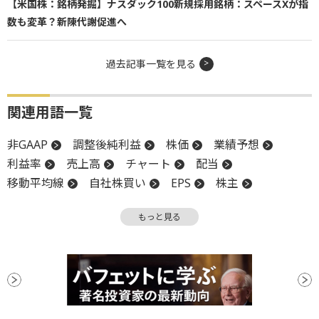
【米国株：銘柄発掘】ナスダック100新規採用銘柄：スペースXが指
数も変革？新陳代謝促進へ
過去記事一覧を見る
関連用語一覧
非GAAP
調整後純利益
株価
業績予想
利益率
売上高
チャート
配当
移動平均線
自社株買い
EPS
株主
営業利益
株主還元
GAAP
決算
週足
もっと見る
証券取引所
CEO
調整
買収