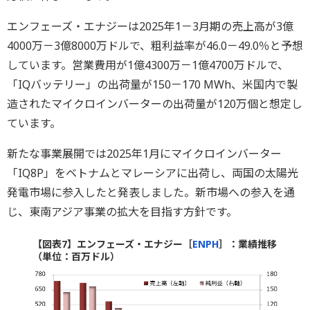
エンフェーズ・エナジーは2025年1－3月期の売上高が3億
4000万－3億8000万ドルで、粗利益率が46.0－49.0％と予想
しています。営業費用が1億4300万－1億4700万ドルで、
「IQバッテリー」の出荷量が150－170 MWh、米国内で製
造されたマイクロインバーターの出荷量が120万個と想定し
ています。
新たな事業展開では2025年1月にマイクロインバーター
「IQ8P」をベトナムとマレーシアに出荷し、両国の太陽光
発電市場に参入したと発表しました。新市場への参入を通
じ、東南アジア事業の拡大を目指す方針です。
【図表7】エンフェーズ・エナジー［
ENPH
］：業績推移
（単位：百万ドル）