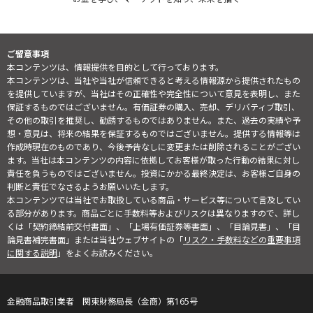
ご留意事項
本コンテンツは、情報提供を目的として行っております。
本コンテンツは、当社や当社が信頼できると考える情報源から提供されたもの
を提供していますが、当社はその正確性や完全性について意見を表明し、また
保証するものではございません。有価証券の購入、売却、デリバティブ取引、
その他の取引を推奨し、勧誘するものではありません。また、過去の実績や予
想・意見は、将来の結果を保証するものではございません。提供する情報等は
作成時現在のものであり、今後予告なしに変更または削除されることがござい
ます。当社は本コンテンツの内容に依拠してお客様が取った行動の結果に対し
責任を負うものではございません。投資にかかる最終決定は、お客様ご自身の
判断と責任でなさるようお願いいたします。
本コンテンツでは当社でお取扱している商品・サービス等について言及してい
る部分があります。商品ごとに手数料等およびリスクは異なりますので、詳し
くは「契約締結前交付書面」、「上場有価証券等書面」、「目論見書」、「目
論見書補完書面」または当社ウェブサイトの「
リスク・手数料などの重要事項
に関する説明
」をよくお読みください。
金融商品取引業者 関東財務局長（金商）第165号