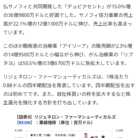
仏サノフィと共同開発した「デュピクセント」が15.0％増
の36億9800万ドルと好調でした。サノフィ協力事業の売上
高が22.1％増の12億1300万ドルに伸び、売上比率も高まっ
ています。
このほか眼疾患の治療薬「アイリーア」の販売額が2.3％増
の14億9500万ドルと小幅ながら伸び、がん治療薬の「リブ
タヨ」は50.5％増の3億6700万ドルに急拡大しています。
リジェネロン・ファーマシューティカルズは、1株当たり
0.88ドルの四半期配当を発表しています。四半期配当を出す
のは初めてです。また、自社株買いの枠を拡大するなど株
主還元を強化する方針を打ち出しています。
【図表9】リジェネロン・ファーマシューティカルズ
［
REGN
］：業績推移（単位：百万ドル）