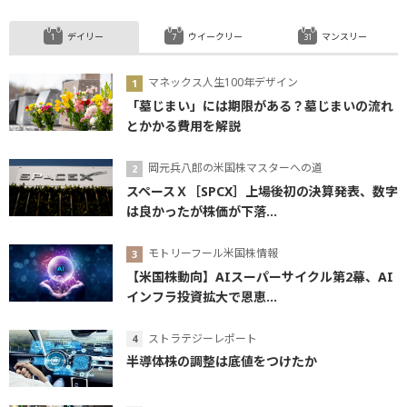
デイリー
ウイークリー
マンスリー
マネックス人生100年デザイン
「墓じまい」には期限がある？墓じまいの流れ
とかかる費用を解説
岡元兵八郎の米国株マスターへの道
スペースＸ［SPCX］上場後初の決算発表、数字
は良かったが株価が下落...
モトリーフール米国株情報
【米国株動向】AIスーパーサイクル第2幕、AI
インフラ投資拡大で恩恵...
ストラテジーレポート
半導体株の調整は底値をつけたか