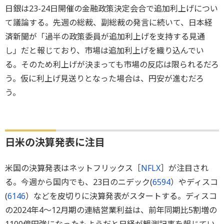
日銀は23-24日開催の金融政策決定会合で追加利上げについ
て議論する。先週の総裁、副総裁の発言に続いて、日本経
済新聞が「過半の政策委員が追加利上げを支持する見通
し」だと報じており、市場は追加利上げを織り込んでい
る。そのため利上げが決まっても市場の反応は限られるだろ
う。仮に利上げ見送りとなった場合は、円安が進むだろ
う。
日米の決算発表に注目
米国の決算発表はネットフリックス［
NFLX
］が注目され
る。今週から国内でも、23日のニデック(
6594
）やディスコ
(
6146
）などを皮切りに決算発表がスタートする。ディスコ
の2024年4～12月期の連結営業利益は、前年同期比5割増の
1100億円強になったもようだと日経が観測記事を報じてい