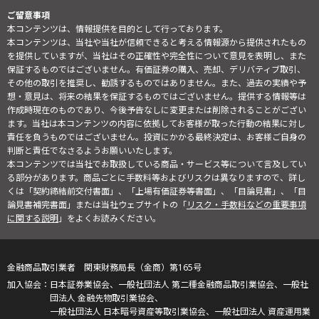
ご留意事項
本コンテンツは、情報提供を目的として行っております。
本コンテンツは、当社や当社が信頼できると考える情報源から提供されたもの
を提供していますが、当社はその正確性や完全性について意見を表明し、また
保証するものではございません。有価証券の購入、売却、デリバティブ取引、
その他の取引を推奨し、勧誘するものではありません。また、過去の実績や予
想・意見は、将来の結果を保証するものではございません。提供する情報等は
作成時現在のものであり、今後予告なしに変更または削除されることがござい
ます。当社は本コンテンツの内容に依拠してお客様が取った行動の結果に対し
責任を負うものではございません。投資にかかる最終決定は、お客様ご自身の
判断と責任でなさるようお願いいたします。
本コンテンツでは当社でお取扱している商品・サービス等について言及してい
る部分があります。商品ごとに手数料等およびリスクは異なりますので、詳し
くは「契約締結前交付書面」、「上場有価証券等書面」、「目論見書」、「目
論見書補完書面」または当社ウェブサイトの「
リスク・手数料などの重要事項
に関する説明
」をよくお読みください。
金融商品取引業者 関東財務局長（金商）第165号
日本証券業協会、一般社団法人 第二種金融商品取引業協会、一般社
団法人 金融先物取引業協会、
一般社団法人 日本暗号資産等取引業協会、一般社団法人 資産運用業