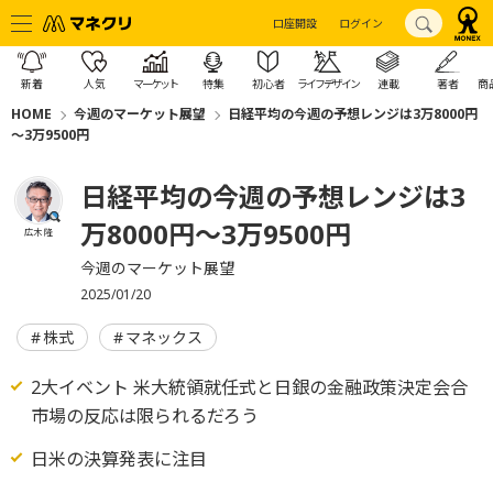
口座開設
ログイン
新着
人気
マーケット
特集
初心者
ライフデザイン
連載
著者
商
HOME
今週のマーケット展望
日経平均の今週の予想レンジは3万8000円
～3万9500円
日経平均の今週の予想レンジは3
万8000円～3万9500円
広木 隆
今週のマーケット展望
2025/01/20
株式
マネックス
2大イベント 米大統領就任式と日銀の金融政策決定会合
市場の反応は限られるだろう
日米の決算発表に注目