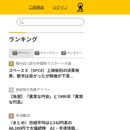
口座開設
ログイン
ランキング
デイリー
ウイークリー
マンスリー
岡元兵八郎の米国株マスターへの道
スペースＸ［SPCX］上場後初の決算発
表、数字は良かったが株価が下落...
吉田恒の為替デイリー
【為替】「異常な円安」と1995年「異常
な円高」
市況概況
（まとめ）日経平均は2,342円高の
66,300円で大幅続伸 AI・半導体銘...