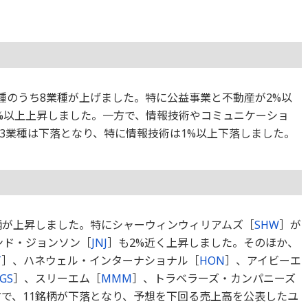
1業種のうち8業種が上げました。特に公益事業と不動産が2%以
%以上上昇しました。一方で、情報技術やコミュニケーショ
3業種は下落となり、特に情報技術は1%以上下落しました。
銘柄が上昇しました。特にシャーウィンウィリアムズ［
SHW
］が
ンド・ジョンソン［
JNJ
］も2%近く上昇しました。そのほか、
T
］、ハネウェル・インターナショナル［
HON
］、アイビーエ
GS
］、スリーエム［
MMM
］、トラベラーズ・カンパニーズ
方で、11銘柄が下落となり、予想を下回る売上高を公表したユ