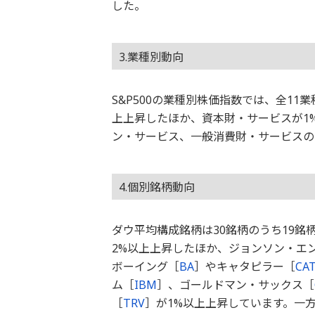
した。
3.業種別動向
S&P500の業種別株価指数では、全1
上上昇したほか、資本財・サービスが1
ン・サービス、一般消費財・サービスの
4.個別銘柄動向
ダウ平均構成銘柄は30銘柄のうち19
2%以上上昇したほか、ジョンソン・エ
ボーイング［
BA
］やキャタピラー［
CA
ム［
IBM
］、ゴールドマン・サックス［
［
TRV
］が1%以上上昇しています。一