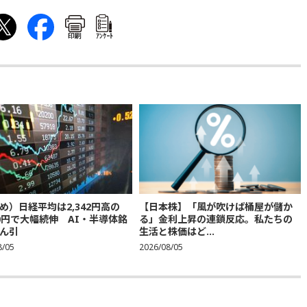
印刷
ｱﾝｹｰﾄ
め）日経平均は2,342円高の
【日本株】「風が吹けば桶屋が儲か
300円で大幅続伸 AI・半導体銘
る」金利上昇の連鎖反応。私たちの
ん引
生活と株価はど...
8/05
2026/08/05