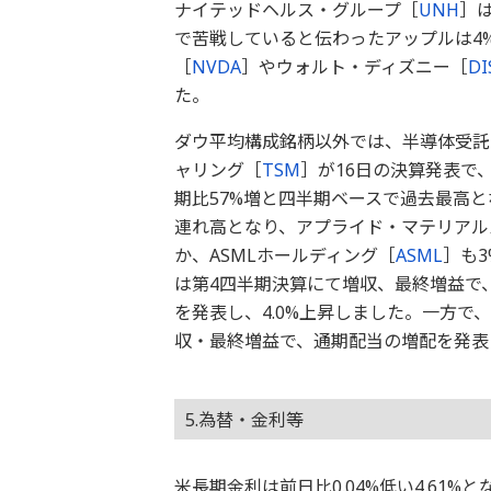
ナイテッドヘルス・グループ［
UNH
］
で苦戦していると伝わったアップルは4
［
NVDA
］やウォルト・ディズニー［
DI
た。
ダウ平均構成銘柄以外では、半導体受託
ャリング［
TSM
］が16日の決算発表で
期比57%増と四半期ベースで過去最高と
連れ高となり、アプライド・マテリアル
か、ASMLホールディング［
ASML
］も
は第4四半期決算にて増収、最終増益で
を発表し、4.0%上昇しました。一方で
収・最終増益で、通期配当の増配を発表し
5.為替・金利等
米長期金利は前日比0.04%低い4.61