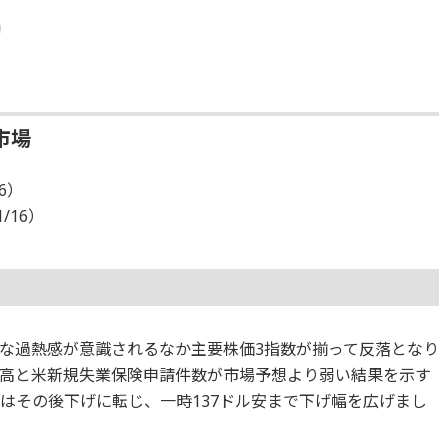
市場
16）
1/16）
な過熱感が意識されるなか主要株価3指数が揃って反落となり
高と米新規失業保険申請件数が市場予想より弱い結果を示す
はその後下げに転じ、一時137ドル安まで下げ幅を広げまし