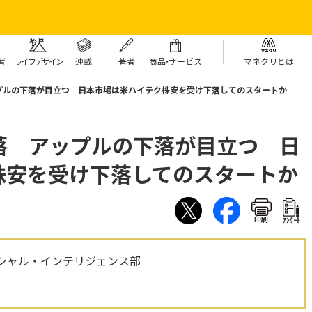
者
ライフデザイン
連載
著者
商
品・
サービス
マネクリとは
プルの下落が目立つ 日本市場は米ハイテク株安を受け下落してのスタートか
落 アップルの下落が目立つ 日
株安を受け下落してのスタートか
印刷
ｱﾝｹｰﾄ
シャル・インテリジェンス部