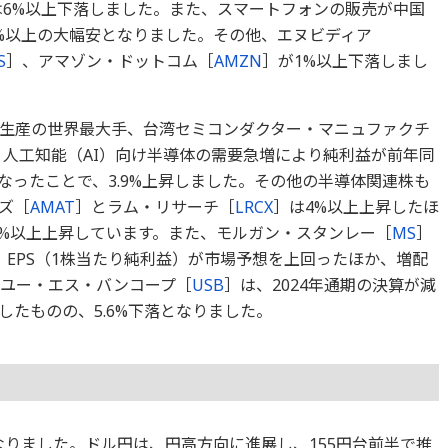
は6%以上下落しました。また、スマートフォンの販売が中国
%以上の大幅安となりました。その他、エヌビディア
S
］、アマゾン・ドットコム［
AMZN
］が1%以上下落しまし
生産の世界最大手、台湾セミコンダクター・マニュファクチ
、人工知能（AI）向け半導体の需要急増により純利益が前年同
なったことで、3.9%上昇しました。その他の半導体関連株も
ズ［
AMAT
］とラム・リサーチ［
LRCX
］は4%以上上昇したほ
3%以上上昇しています。また、モルガン・スタンレー［
MS
］
、EPS（1株当たり純利益）が市場予想を上回ったほか、増配
、ユー・エス・バンコープ［
USB
］は、2024年通期の決算が減
たものの、5.6%下落となりました。
%となりました。ドル円は、円高方向に進展し、155円台前半で推