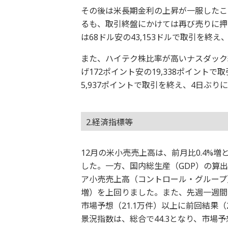
その後は米長期金利の上昇が一服したこ
るも、取引終盤にかけては再び売りに押
は68ドル安の43,153ドルで取引を終
また、ハイテク株比率が高いナスダック
げ172ポイント安の19,338ポイントで
5,937ポイントで取引を終え、4日ぶり
2.経済指標等
12月の米小売売上高は、前月比0.4%増
した。一方、国内総生産（GDP）の算
ア小売売上高（コントロール・グループ）
増）を上回りました。また、先週一週間の
市場予想（21.1万件）以上に前回結果（
景況指数は、総合で44.3となり、市場予想