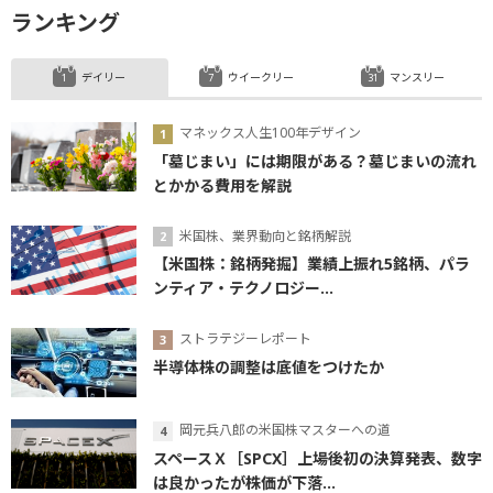
ランキング
デイリー
ウイークリー
マンスリー
マネックス人生100年デザイン
「墓じまい」には期限がある？墓じまいの流れ
とかかる費用を解説
米国株、業界動向と銘柄解説
【米国株：銘柄発掘】業績上振れ5銘柄、パラ
ンティア・テクノロジー...
ストラテジーレポート
半導体株の調整は底値をつけたか
岡元兵八郎の米国株マスターへの道
スペースＸ［SPCX］上場後初の決算発表、数字
は良かったが株価が下落...