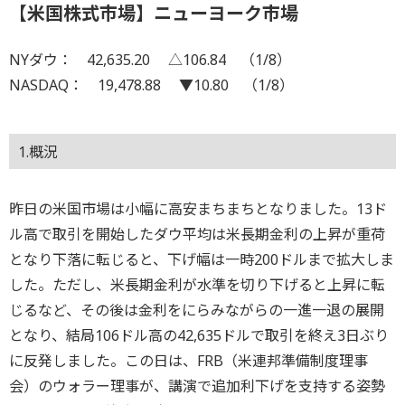
【米国株式市場】ニューヨーク市場
NYダウ： 42,635.20 △106.84 （1/8）
NASDAQ： 19,478.88 ▼10.80 （1/8）
1.概況
昨日の米国市場は小幅に高安まちまちとなりました。13ド
ル高で取引を開始したダウ平均は米長期金利の上昇が重荷
となり下落に転じると、下げ幅は一時200ドルまで拡大しま
した。ただし、米長期金利が水準を切り下げると上昇に転
じるなど、その後は金利をにらみながらの一進一退の展開
となり、結局106ドル高の42,635ドルで取引を終え3日ぶり
に反発しました。この日は、FRB（米連邦準備制度理事
会）のウォラー理事が、講演で追加利下げを支持する姿勢