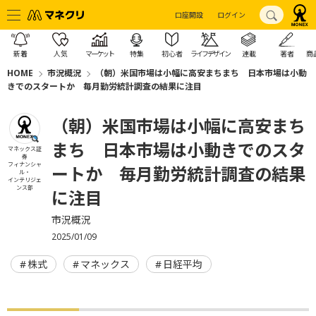
口座開設
ログイン
新着
人気
マーケット
特集
初心者
ライフデザイン
連載
著者
商
HOME
市況概況
（朝）米国市場は小幅に高安まちまち 日本市場は小動
きでのスタートか 毎月勤労統計調査の結果に注目
（朝）米国市場は小幅に高安まち
まち 日本市場は小動きでのスタ
マネックス証
券
フィナンシャ
ートか 毎月勤労統計調査の結果
ル・
インテリジェ
ンス部
に注目
市況概況
2025/01/09
株式
マネックス
日経平均