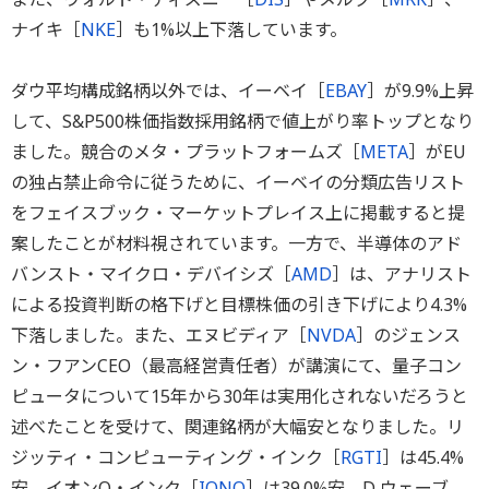
ナイキ［
NKE
］も1%以上下落しています。
ダウ平均構成銘柄以外では、イーベイ［
EBAY
］が9.9%上昇
して、S&P500株価指数採用銘柄で値上がり率トップとなり
ました。競合のメタ・プラットフォームズ［
META
］がEU
の独占禁止命令に従うために、イーベイの分類広告リスト
をフェイスブック・マーケットプレイス上に掲載すると提
案したことが材料視されています。一方で、半導体のアド
バンスト・マイクロ・デバイシズ［
AMD
］は、アナリスト
による投資判断の格下げと目標株価の引き下げにより4.3%
下落しました。また、エヌビディア［
NVDA
］のジェンス
ン・フアンCEO（最高経営責任者）が講演にて、量子コン
ピュータについて15年から30年は実用化されないだろうと
述べたことを受けて、関連銘柄が大幅安となりました。リ
ジッティ・コンピューティング・インク［
RGTI
］は45.4%
安、イオンQ・インク［
IONQ
］は39.0%安、D ウェーブ