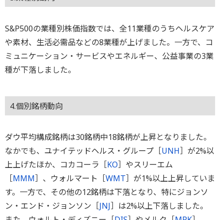
S&P500の業種別株価指数では、全11業種のうちヘルスケア
や素材、生活必需品などの8業種が上げました。一方で、コ
ミュニケーション・サービスやエネルギー、公益事業の3業
種が下落しました。
4.個別銘柄動向
ダウ平均構成銘柄は30銘柄中18銘柄が上昇となりました。
なかでも、ユナイテッドヘルス・グループ［
UNH
］が2%以
上上げたほか、コカコーラ［
KO
］やスリーエム
［
MMM
］、ウォルマート［
WMT
］が1%以上上昇していま
す。一方で、その他の12銘柄は下落となり、特にジョンソ
ン・エンド・ジョンソン［
JNJ
］は2%以上下落しました。
また、ウォルト・ディズニー［
DIS
］やメルク［
MRK
］、