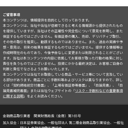
ご留意事項
本コンテンツは、情報提供を目的として行っております。
本コンテンツは、当社や当社が信頼できると考える情報源から提供されたもの
を提供していますが、当社はその正確性や完全性について意見を表明し、また
保証するものではございません。有価証券の購入、売却、デリバティブ取引、
その他の取引を推奨し、勧誘するものではありません。また、過去の実績や予
想・意見は、将来の結果を保証するものではございません。提供する情報等は
作成時現在のものであり、今後予告なしに変更または削除されることがござい
ます。当社は本コンテンツの内容に依拠してお客様が取った行動の結果に対し
責任を負うものではございません。投資にかかる最終決定は、お客様ご自身の
判断と責任でなさるようお願いいたします。
本コンテンツでは当社でお取扱している商品・サービス等について言及してい
る部分があります。商品ごとに手数料等およびリスクは異なりますので、詳し
くは「契約締結前交付書面」、「上場有価証券等書面」、「目論見書」、「目
論見書補完書面」または当社ウェブサイトの「
リスク・手数料などの重要事項
に関する説明
」をよくお読みください。
金融商品取引業者 関東財務局長（金商）第165号
日本証券業協会、一般社団法人 第二種金融商品取引業協会、一般社