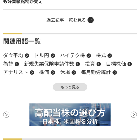
も好業績銘柄が支え
過去記事一覧を見る
関連用語一覧
ダウ平均
ドル円
ハイテク株
株式
為替
新規失業保険申請件数
投資
目標株価
アナリスト
株価
休場
毎月勤労統計
利上げ
業種別株価指数
前日比
長期金利
もっと見る
米連邦準備制度理事会
金利
米国株
NASDAQ
反発
S&P500
FRB
株価指数
材料
CEO
続落
日銀
利下げ