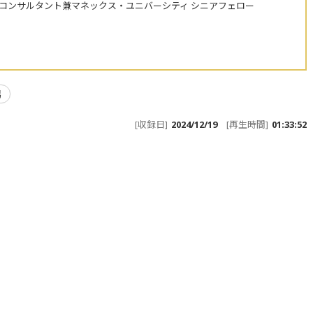
株コンサルタント兼マネックス・ユニバーシティ シニアフェロー
場
[収録日]
2024/12/19
[再生時間]
01:33:52