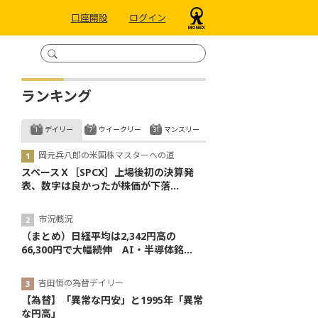
口座開設
ログイン
ランキング
デイリー
ウイークリー
マンスリー
岡元兵八郎の米国株マスターへの道
スペースＸ［SPCX］上場後初の決算発
表、数字は良かったが株価が下落...
市況概況
（まとめ）日経平均は2,342円高の
66,300円で大幅続伸 AI・半導体銘...
吉田恒の為替デイリー
【為替】「異常な円安」と1995年「異常
な円高」