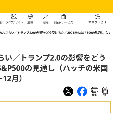
者
ライフデザイン
連載
著者
商
品・
サービス
マネクリとは
株のおさらい／トランプ2.0の影響をどう受けるか／2025年のS&P500の見通し（ハ
らい／トランプ2.0の影響をどう
S&P500の見通し（ハッチの米国
12月）
印刷
ｱﾝｹｰﾄ