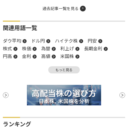
過去記事一覧を見る
関連用語一覧
ダウ平均
ドル円
ハイテク株
円安
株式
株価
為替
利上げ
長期金利
円高
金利
高値
米国株
業種別株価指数
NASDAQ
反発
引け
もっと見る
S&P500
大台
株価指数
下値
証券取引所
上場
上場廃止
日銀
ランキング