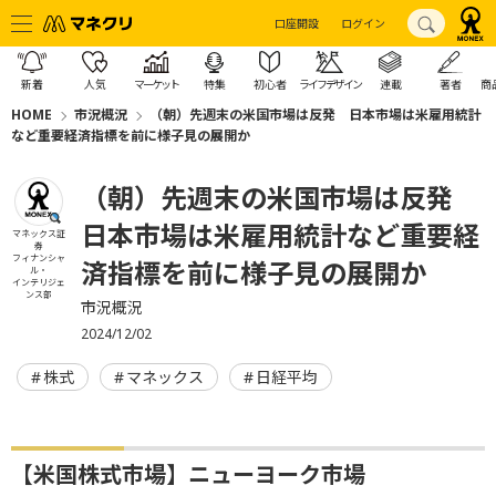
口座開設
ログイン
新着
人気
マーケット
特集
初心者
ライフデザイン
連載
著者
商
HOME
市況概況
（朝）先週末の米国市場は反発 日本市場は米雇用統計
など重要経済指標を前に様子見の展開か
（朝）先週末の米国市場は反発
日本市場は米雇用統計など重要経
マネックス証
券
フィナンシャ
済指標を前に様子見の展開か
ル・
インテリジェ
ンス部
市況概況
2024/12/02
株式
マネックス
日経平均
【米国株式市場】ニューヨーク市場