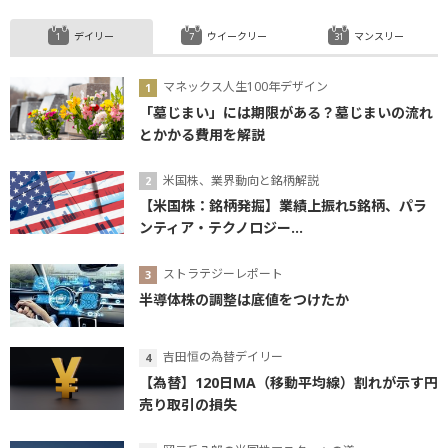
デイリー
ウイークリー
マンスリー
マネックス人生100年デザイン
「墓じまい」には期限がある？墓じまいの流れ
とかかる費用を解説
米国株、業界動向と銘柄解説
【米国株：銘柄発掘】業績上振れ5銘柄、パラ
ンティア・テクノロジー...
ストラテジーレポート
半導体株の調整は底値をつけたか
吉田恒の為替デイリー
【為替】120日MA（移動平均線）割れが示す円
売り取引の損失