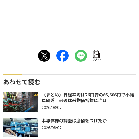
ｱﾝｹｰﾄ
あわせて読む
（まとめ）日経平均は76円安の65,606円で小幅
に続落 来週は米物価指標に注目
2026/08/07
半導体株の調整は底値をつけたか
2026/08/07