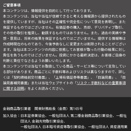
ご留意事項
本コンテンツは、情報提供を目的として行っております。
本コンテンツは、当社や当社が信頼できると考える情報源から提供されたもの
を提供していますが、当社はその正確性や完全性について意見を表明し、また
保証するものではございません。有価証券の購入、売却、デリバティブ取引、
その他の取引を推奨し、勧誘するものではありません。また、過去の実績や予
想・意見は、将来の結果を保証するものではございません。提供する情報等は
作成時現在のものであり、今後予告なしに変更または削除されることがござい
ます。当社は本コンテンツの内容に依拠してお客様が取った行動の結果に対し
責任を負うものではございません。投資にかかる最終決定は、お客様ご自身の
判断と責任でなさるようお願いいたします。
本コンテンツでは当社でお取扱している商品・サービス等について言及してい
る部分があります。商品ごとに手数料等およびリスクは異なりますので、詳し
くは「契約締結前交付書面」、「上場有価証券等書面」、「目論見書」、「目
論見書補完書面」または当社ウェブサイトの「
リスク・手数料などの重要事項
に関する説明
」をよくお読みください。
金融商品取引業者 関東財務局長（金商）第165号
日本証券業協会、一般社団法人 第二種金融商品取引業協会、一般社
団法人 金融先物取引業協会、
一般社団法人 日本暗号資産等取引業協会、一般社団法人 資産運用業