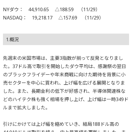
NYダウ： 44,910.65 △188.59 （11/29）
NASDAQ： 19,218.17 △157.69 （11/29）
1.概況
先週末の米国市場は、主要3指数が揃って反発となりまし
た。37ドル高で取引を開始したダウ平均は、感謝祭の翌日
のブラックフライデーや年末商戦に向けた期待を背景に小
売セクターを中心に買われ、上げ幅を広げる展開となりま
した。また、長期金利の低下が好感され、半導体関連株な
どのハイテク株も強く相場を押し上げ、上げ幅は一時349ド
ルまで拡大しました。
引けにかけては上げ幅を縮めていき、結局188ドル高の