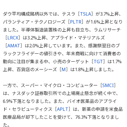
ダウ平均構成銘柄以外では、テスラ［
TSLA
］が3.7%上昇、
パランティア・テクノロジーズ［
PLTR
］が1.6%上昇となり
ました。半導体製造装置株の上昇も目立ち、ラムリサーチ
［
LRCX
］は3.2%上昇、アプライド・マテリアルズ
［
AMAT
］は2.0%上昇しています。また、感謝祭翌日のブ
ラックフライデーの値引きや、年末商戦に向けて消費者の
動向に注目が集まる中、小売のターゲット［
TGT
］は1.7%
上昇、百貨店のメーシーズ［
M
］は1.8%上昇しました。
一方で、スーパー・マイクロ・コンピューター［
SMCI
］
は、ナスダック証券取引所での上場廃止懸念が続く中で、
6.9%下落となりました。また、バイオ医薬品のアプライ
ド・セラピューティクス［
APLT
］は、新薬の申請を米食品
医療品局が却下したことを受けて、76.3%下落となりまし
た。