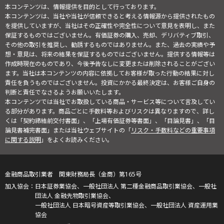
本コンテンツは、情報提供を目的として行っております。
本コンテンツは、当社や当社が信頼できると考える情報源から提供されたもの
を提供していますが、当社はその正確性や完全性について意見を表明し、また
保証するものではございません。有価証券の購入、売却、デリバティブ取引、
その他の取引を推奨し、勧誘するものではありません。また、過去の実績や予
想・意見は、将来の結果を保証するものではございません。提供する情報等は
作成時現在のものであり、今後予告なしに変更または削除されることがござい
ます。当社は本コンテンツの内容に依拠してお客様が取った行動の結果に対し
責任を負うものではございません。投資にかかる最終決定は、お客様ご自身の
判断と責任でなさるようお願いいたします。
本コンテンツでは当社でお取扱している商品・サービス等について言及してい
る部分があります。商品ごとに手数料等およびリスクは異なりますので、詳し
くは「契約締結前交付書面」、「上場有価証券等書面」、「目論見書」、「目
論見書補完書面」または当社ウェブサイトの「
リスク・手数料などの重要事項
に関する説明
」をよくお読みください。
金融商品取引業者 関東財務局長（金商）第165号
日本証券業協会、一般社団法人 第二種金融商品取引業協会、一般社
団法人 金融先物取引業協会、
一般社団法人 日本暗号資産等取引業協会、一般社団法人 資産運用業
協会