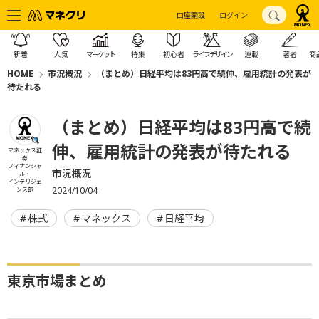
口座開設
ログイン
新着
人気
マーケット
特集
初心者
ライフデザイン
連載
著者
商
HOME
市況概況
（まとめ）日経平均は83円高で続伸、雇用統計の発表が
待たれる
（まとめ）日経平均は83円高で続
伸、雇用統計の発表が待たれる
マネックス証
券
フィナンシャ
市況概況
ル・
インテリジェ
2024/10/04
ンス部
株式
マネックス
日経平均
東京市場まとめ