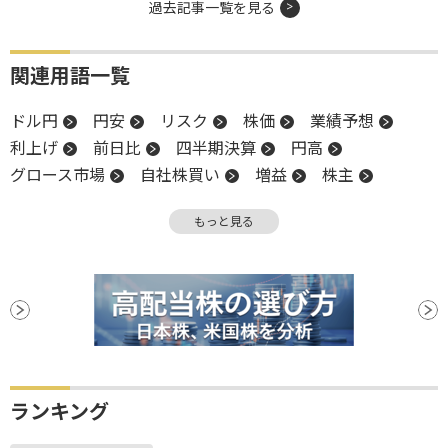
過去記事一覧を見る
関連用語一覧
ドル円
円安
リスク
株価
業績予想
利上げ
前日比
四半期決算
円高
グロース市場
自社株買い
増益
株主
減益
前場
引け
上値
営業利益
もっと見る
思惑買い
終値
株主還元
決算
子会社
後場
材料
下値
新興市場
続伸
日銀
反落
PBR
米国雇用統計
ランキング