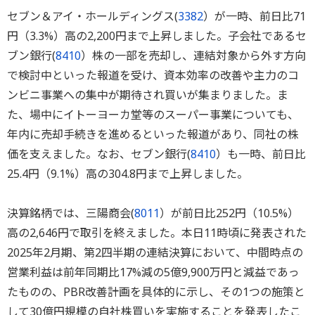
セブン＆アイ・ホールディングス(
3382
）が一時、前日比71
円（3.3%）高の2,200円まで上昇しました。子会社であるセ
ブン銀行(
8410
）株の一部を売却し、連結対象から外す方向
で検討中といった報道を受け、資本効率の改善や主力のコ
ンビニ事業への集中が期待され買いが集まりました。ま
た、場中にイトーヨーカ堂等のスーパー事業についても、
年内に売却手続きを進めるといった報道があり、同社の株
価を支えました。なお、セブン銀行(
8410
）も一時、前日比
25.4円（9.1%）高の304.8円まで上昇しました。
決算銘柄では、三陽商会(
8011
）が前日比252円（10.5%）
高の2,646円で取引を終えました。本日11時頃に発表された
2025年2月期、第2四半期の連結決算において、中間時点の
営業利益は前年同期比17%減の5億9,900万円と減益であっ
たものの、PBR改善計画を具体的に示し、その1つの施策と
して30億円規模の自社株買いを実施することを発表したこ