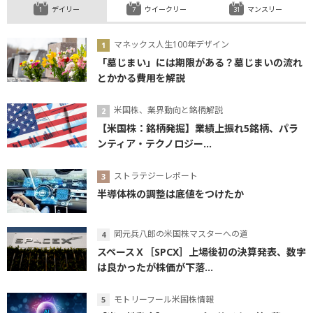
デイリー
ウイークリー
マンスリー
マネックス人生100年デザイン
「墓じまい」には期限がある？墓じまいの流れ
とかかる費用を解説
米国株、業界動向と銘柄解説
【米国株：銘柄発掘】業績上振れ5銘柄、パラ
ンティア・テクノロジー...
ストラテジーレポート
半導体株の調整は底値をつけたか
岡元兵八郎の米国株マスターへの道
スペースＸ［SPCX］上場後初の決算発表、数字
は良かったが株価が下落...
モトリーフール米国株情報