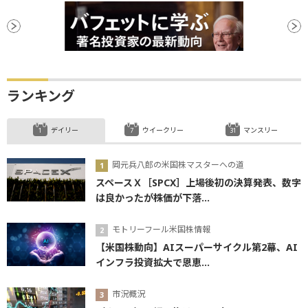
ランキング
デイリー
ウイークリー
マンスリー
岡元兵八郎の米国株マスターへの道
スペースＸ［SPCX］上場後初の決算発表、数字
は良かったが株価が下落...
モトリーフール米国株情報
【米国株動向】AIスーパーサイクル第2幕、AI
インフラ投資拡大で恩恵...
市況概況