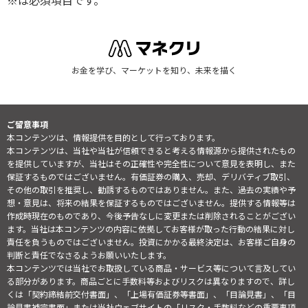
※は必須項目です。
お金を学び、マーケットを知り、未来を描く
ご留意事項
本コンテンツは、情報提供を目的として行っております。
本コンテンツは、当社や当社が信頼できると考える情報源から提供されたもの
を提供していますが、当社はその正確性や完全性について意見を表明し、また
保証するものではございません。有価証券の購入、売却、デリバティブ取引、
その他の取引を推奨し、勧誘するものではありません。また、過去の実績や予
想・意見は、将来の結果を保証するものではございません。提供する情報等は
作成時現在のものであり、今後予告なしに変更または削除されることがござい
ます。当社は本コンテンツの内容に依拠してお客様が取った行動の結果に対し
責任を負うものではございません。投資にかかる最終決定は、お客様ご自身の
判断と責任でなさるようお願いいたします。
本コンテンツでは当社でお取扱している商品・サービス等について言及してい
る部分があります。商品ごとに手数料等およびリスクは異なりますので、詳し
くは「契約締結前交付書面」、「上場有価証券等書面」、「目論見書」、「目
論見書補完書面」または当社ウェブサイトの「
リスク・手数料などの重要事項