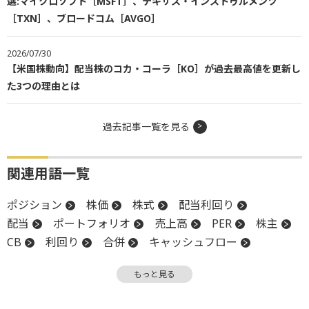
選:マイクロソフト［MSFT］、テキサス・インストゥルメンツ
［TXN］、ブロードコム［AVGO］
2026/07/30
【米国株動向】配当株のコカ・コーラ［KO］が過去最高値を更新し
た3つの理由とは
過去記事一覧を見る
関連用語一覧
ポジション
株価
株式
配当利回り
配当
ポートフォリオ
売上高
PER
株主
CB
利回り
合併
キャッシュフロー
CEO
増配
買収
パフォーマンス
もっと見る