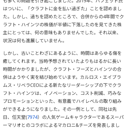
も多くの問題を引き起こしました。2019年、バフェット氏
はついに、「クラフトに金を払い過ぎた」ことを認めまし
た。しかし、過ちを認めたところで、合併からの4年間でク
ラフト・ハインツの株価が半値に下落したのを見てきた株
主にとっては、何の意味もありませんでした。それ以来、
状況は何も進展していません。
しかし、古いことわざにあるように、時間はあらゆる傷を
癒してくれます。当時予想されていたよりもはるかに長い
時間がかかりましたが、クラフト・フーズとハインツの合
併はようやく実を結び始めています。カルロス・エイブラ
ムス・リベラCEOによる新たなリーダーシップの下でクラ
フト・ハインツは、イノベーション、コスト削減、巧みな
プロモーションといった、有意義でハイレベルの取り組み
ができるようになりました。その一例として、同社は先
日、任天堂(
7974
）の人気ゲームキャラクターであるスーパ
ーマリオとのコラボによるマカロニ&チーズを発表しまし