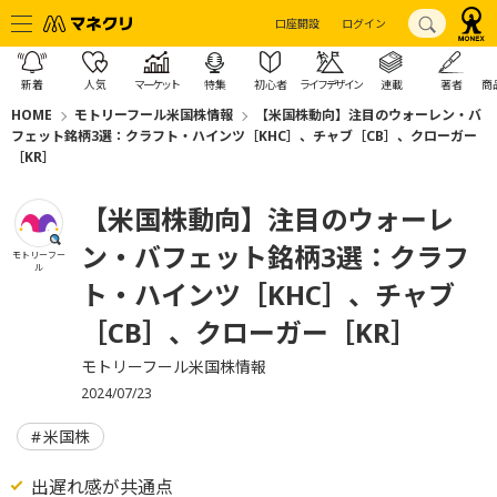
口座開設
ログイン
新着
人気
マーケット
特集
初心者
ライフデザイン
連載
著者
商
HOME
モトリーフール米国株情報
【米国株動向】注目のウォーレン・バ
フェット銘柄3選：クラフト・ハインツ［KHC］、チャブ［CB］、クローガー
［KR］
【米国株動向】注目のウォーレ
ン・バフェット銘柄3選：クラフ
モトリーフー
ル
ト・ハインツ［KHC］、チャブ
［CB］、クローガー［KR］
モトリーフール米国株情報
2024/07/23
米国株
出遅れ感が共通点