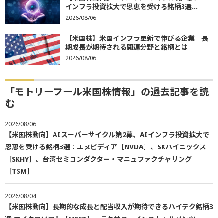
インフラ投資拡大で恩恵を受ける銘柄3選...
2026/08/06
【米国株】米国インフラ更新で伸びる企業―長
期成長が期待される関連分野と銘柄とは
2026/08/06
「モトリーフール米国株情報」の過去記事を読
む
2026/08/06
【米国株動向】AIスーパーサイクル第2幕、AIインフラ投資拡大で
恩恵を受ける銘柄3選：エヌビディア［NVDA］、SKハイニックス
［SKHY］、台湾セミコンダクター・マニュファクチャリング
［TSM］
2026/08/04
【米国株動向】長期的な成長と配当収入が期待できるハイテク銘柄3