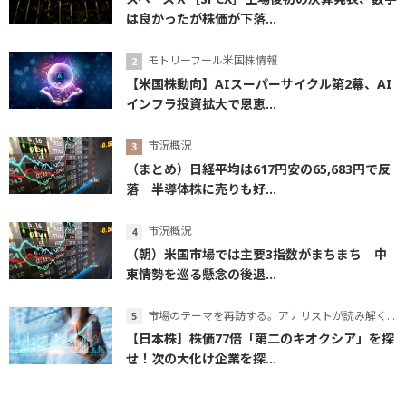
は良かったが株価が下落...
モトリーフール米国株情報
【米国株動向】AIスーパーサイクル第2幕、AI
インフラ投資拡大で恩恵...
市況概況
（まとめ）日経平均は617円安の65,683円で反
落 半導体株に売りも好...
市況概況
（朝）米国市場では主要3指数がまちまち 中
東情勢を巡る懸念の後退...
市場のテーマを再訪する。アナリストが読み解くテーマの本質
【日本株】株価77倍「第二のキオクシア」を探
せ！次の大化け企業を探...