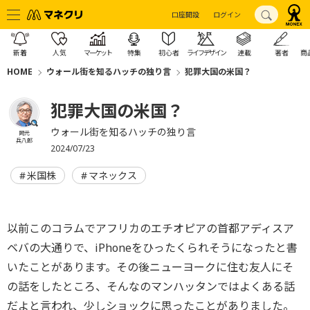
口座開設
ログイン
新着
人気
マーケット
特集
初心者
ライフデザイン
連載
著者
商
HOME
ウォール街を知るハッチの独り言
犯罪大国の米国？
犯罪大国の米国？
ウォール街を知るハッチの独り言
岡元
兵八郎
2024/07/23
米国株
マネックス
以前このコラムでアフリカのエチオピアの首都アディスア
ベバの大通りで、iPhoneをひったくられそうになったと書
いたことがあります。その後ニューヨークに住む友人にそ
の話をしたところ、そんなのマンハッタンではよくある話
だよと言われ、少しショックに思ったことがありました。