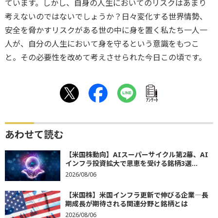
ています。しかし、自身の人生においてのリスクはあまり
考えないのではないでしょうか？日々変化する世界情勢、
安全を脅かすリスクがある世の中に身を置く私たち一人一
人が、自分の人生において身を守るという意識をもつこ
と。その必要性を改めて考えさせられた今日この頃です。
ｱﾝｹｰﾄ
あわせて読む
【米国株動向】AIスーパーサイクル第2幕、AI
インフラ投資拡大で恩恵を受ける銘柄3選...
2026/08/06
【米国株】米国インフラ更新で伸びる企業―長
期成長が期待される関連分野と銘柄とは
2026/08/06