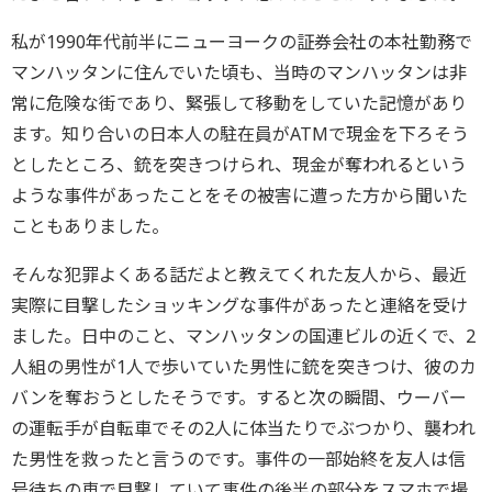
私が1990年代前半にニューヨークの証券会社の本社勤務で
マンハッタンに住んでいた頃も、当時のマンハッタンは非
常に危険な街であり、緊張して移動をしていた記憶があり
ます。知り合いの日本人の駐在員がATMで現金を下ろそう
としたところ、銃を突きつけられ、現金が奪われるという
ような事件があったことをその被害に遭った方から聞いた
こともありました。
そんな犯罪よくある話だよと教えてくれた友人から、最近
実際に目撃したショッキングな事件があったと連絡を受け
ました。日中のこと、マンハッタンの国連ビルの近くで、2
人組の男性が1人で歩いていた男性に銃を突きつけ、彼のカ
バンを奪おうとしたそうです。すると次の瞬間、ウーバー
の運転手が自転車でその2人に体当たりでぶつかり、襲われ
た男性を救ったと言うのです。事件の一部始終を友人は信
号待ちの車で目撃していて事件の後半の部分をスマホで撮