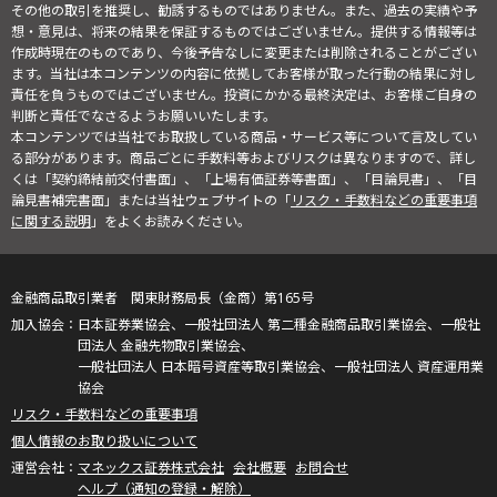
その他の取引を推奨し、勧誘するものではありません。また、過去の実績や予
想・意見は、将来の結果を保証するものではございません。提供する情報等は
作成時現在のものであり、今後予告なしに変更または削除されることがござい
ます。当社は本コンテンツの内容に依拠してお客様が取った行動の結果に対し
責任を負うものではございません。投資にかかる最終決定は、お客様ご自身の
判断と責任でなさるようお願いいたします。
本コンテンツでは当社でお取扱している商品・サービス等について言及してい
る部分があります。商品ごとに手数料等およびリスクは異なりますので、詳し
くは「契約締結前交付書面」、「上場有価証券等書面」、「目論見書」、「目
論見書補完書面」または当社ウェブサイトの「
リスク・手数料などの重要事項
に関する説明
」をよくお読みください。
金融商品取引業者 関東財務局長（金商）第165号
日本証券業協会、一般社団法人 第二種金融商品取引業協会、一般社
団法人 金融先物取引業協会、
一般社団法人 日本暗号資産等取引業協会、一般社団法人 資産運用業
協会
リスク・手数料などの重要事項
個人情報のお取り扱いについて
マネックス証券株式会社
会社概要
お問合せ
ヘルプ（通知の登録・解除）