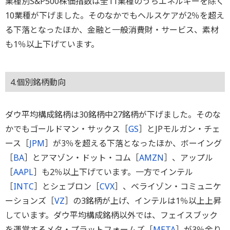
業種別S&P500株価指数は全11業種のうちエネルギーを除く
10業種が下げました。そのなかでもヘルスケアが2％を超え
る下落となったほか、金融と一般消費財・サービス、素材
も1％以上下げています。
4.個別銘柄動向
ダウ平均構成銘柄は30銘柄中27銘柄が下げました。そのな
かでもゴールドマン・サックス［
GS
］とJPモルガン・チェ
ース［
JPM
］が3％を超える下落となったほか、ボーイング
［
BA
］とアマゾン・ドット・コム［
AMZN
］、アップル
［
AAPL
］も2％以上下げています。一方でインテル
［
INTC
］とシェブロン［
CVX
］、ベライゾン・コミュニケ
ーションズ［
VZ
］の3銘柄が上げ、インテルは1％以上上昇
しています。ダウ平均構成銘柄以外では、フェイスブック
を運営するメタ・プラットフォームズ［
META
］が3％余り