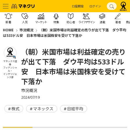
口座開設
ログイン
新着
人気
マーケット
特集
初心者
ライフデザイン
連載
著者
商
HOME
市況概況
（朝）米国市場は利益確定の売りが出て下落 ダウ平均
は533ドル安 日本市場は米国株安を受けて下落か
（朝）米国市場は利益確定の売り
が出て下落 ダウ平均は533ドル
マネックス証
券
フィナンシャ
安 日本市場は米国株安を受けて
ル・
インテリジェ
ンス部
下落か
市況概況
2024/07/19
株式
マネックス
日経平均