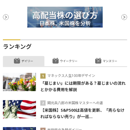
大台
株価指数
決算
CB
続落
反落
フィラデルフィア連銀製造業景況指数
ランキング
デイリー
ウイークリー
マンスリー
マネックス人生100年デザイン
「墓じまい」には期限がある？墓じまいの流れ
とかかる費用を解説
岡元兵八郎の米国株マスターへの道
【米国株】S&P500は高値を更新、「売らなけ
ればならない売り」が一巡...
吉田恒の為替デイリー