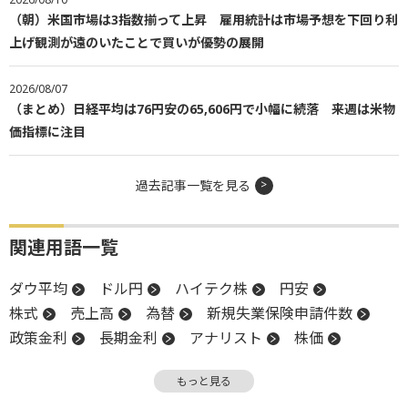
（朝）米国市場は3指数揃って上昇 雇用統計は市場予想を下回り利
上げ観測が遠のいたことで買いが優勢の展開
2026/08/07
（まとめ）日経平均は76円安の65,606円で小幅に続落 来週は米物
価指標に注目
過去記事一覧を見る
関連用語一覧
ダウ平均
ドル円
ハイテク株
円安
株式
売上高
為替
新規失業保険申請件数
政策金利
長期金利
アナリスト
株価
金利
中央銀行
米国株
移動平均線
もっと見る
上方修正
DR
NASDAQ
一段安
ECB