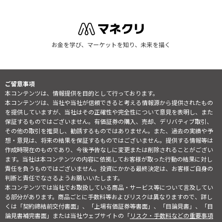
お金を学び、マーケットを知り、未来を描く
ご留意事項
本コンテンツは、情報提供を目的として行っております。
本コンテンツは、当社や当社が信頼できると考える情報源から提供されたもの
を提供していますが、当社はその正確性や完全性について意見を表明し、また
保証するものではございません。有価証券の購入、売却、デリバティブ取引、
その他の取引を推奨し、勧誘するものではありません。また、過去の実績や予
想・意見は、将来の結果を保証するものではございません。提供する情報等は
作成時現在のものであり、今後予告なしに変更または削除されることがござい
ます。当社は本コンテンツの内容に依拠してお客様が取った行動の結果に対し
責任を負うものではございません。投資にかかる最終決定は、お客様ご自身の
判断と責任でなさるようお願いいたします。
本コンテンツでは当社でお取扱している商品・サービス等について言及してい
る部分があります。商品ごとに手数料等およびリスクは異なりますので、詳し
くは「契約締結前交付書面」、「上場有価証券等書面」、「目論見書」、「目
論見書補完書面」または当社ウェブサイトの「
リスク・手数料などの重要事項