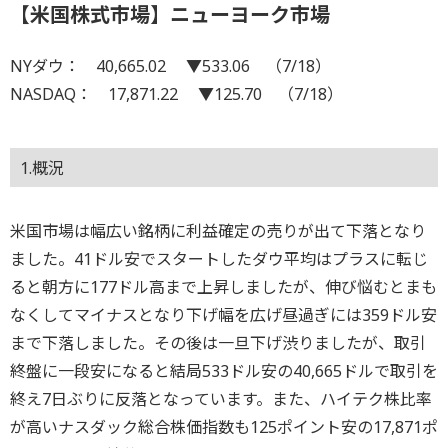
【米国株式市場】ニューヨーク市場
NYダウ： 40,665.02 ▼533.06 （7/18）
NASDAQ： 17,871.22 ▼125.70 （7/18）
1.概況
米国市場は幅広い銘柄に利益確定の売りが出て下落となり
ました。41ドル安でスタートしたダウ平均はプラスに転じ
ると朝方に177ドル高まで上昇しましたが、伸び悩むとまも
なくしてマイナスとなり下げ幅を広げ昼過ぎには359ドル安
まで下落しました。その後は一旦下げ渋りましたが、取引
終盤に一段安になると結局533ドル安の40,665ドルで取引を
終え7日ぶりに反落となっています。また、ハイテク株比率
が高いナスダック総合株価指数も125ポイント安の17,871ポ