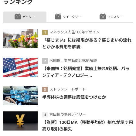
ランキング
デイリー
ウイークリー
マンスリー
マネックス人生100年デザイン
「墓じまい」には期限がある？墓じまいの流れ
とかかる費用を解説
米国株、業界動向と銘柄解説
【米国株：銘柄発掘】業績上振れ5銘柄、パラ
ンティア・テクノロジー...
ストラテジーレポート
半導体株の調整は底値をつけたか
吉田恒の為替デイリー
【為替】120日MA（移動平均線）割れが示す円
売り取引の損失