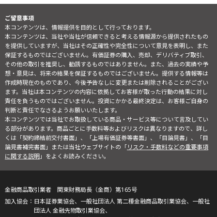
ご留意事項
本コンテンツは、情報提供を目的として行っております。
本コンテンツは、当社や当社が信頼できると考える情報源から提供されたもの
を提供していますが、当社はその正確性や完全性について意見を表明し、また
保証するものではございません。有価証券の購入、売却、デリバティブ取引、
その他の取引を推奨し、勧誘するものではありません。また、過去の実績や予
想・意見は、将来の結果を保証するものではございません。提供する情報等は
作成時現在のものであり、今後予告なしに変更または削除されることがござい
ます。当社は本コンテンツの内容に依拠してお客様が取った行動の結果に対し
責任を負うものではございません。投資にかかる最終決定は、お客様ご自身の
判断と責任でなさるようお願いいたします。
本コンテンツでは当社でお取扱している商品・サービス等について言及してい
る部分があります。商品ごとに手数料等およびリスクは異なりますので、詳し
くは「契約締結前交付書面」、「上場有価証券等書面」、「目論見書」、「目
論見書補完書面」または当社ウェブサイトの「
リスク・手数料などの重要事項
に関する説明
」をよくお読みください。
金融商品取引業者 関東財務局長（金商）第165号
日本証券業協会、一般社団法人 第二種金融商品取引業協会、一般社
団法人 金融先物取引業協会、