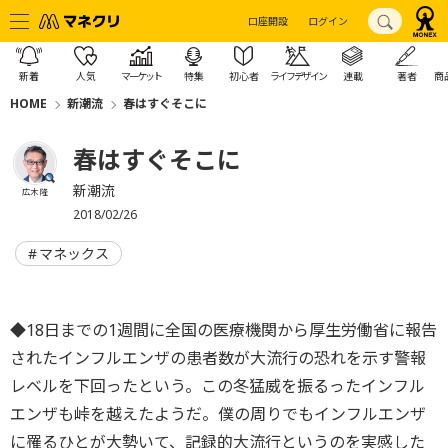
口座開設
ログイン
新着
人気
マーケット
特集
初心者
ライフデザイン
連載
著者
商
HOME
新潮流
春はすぐそこに
春はすぐそこに
新潮流
広木 隆
2018/02/26
マネックス
◆18日までの1週間に全国の医療機関から厚生労働省に報告
されたインフルエンザの患者数が大流行の恐れを示す警報
レベルを下回ったという。この冬猛威を振るったインフル
エンザも峠を越えたようだ。僕の周りでもインフルエンザ
に罹るひとが大勢いて、記録的大流行というのを実感した