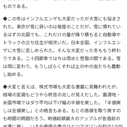
ものである。
◆この冬はインフルエンザも大変だったが大雪にも悩まさ
れた。東京が雪に弱いのは毎度のことだが、雪に慣れてい
るはずの北国でも、これだけの量が降り積もると自動車や
トラックの立ち往生が相次いだ。日本全国、インフルエン
ザに大雪に苦しめられた。そんな大変だった冬ももう終わ
りである。二十四節季では今は雨水と啓蟄の間である。雪
は雨に変わり、もうしばらくすれば土の中の虫たちも蠢動
し始める。
◆大変と言えば、株式市場も大変な激震に見舞われたが、
相場の変調もどうやら終息の兆しが見えだした。震源地・
米国市場ではダウ平均は下げ幅の半値を戻した。「半値戻
しは全値戻し」との格言もある。もとの高値を取り戻すの
も時間の問題だろう。時価総額最大のアップルが急落前の
水準に戻し、いまや最強企業のひとつアマゾンが初の1,500