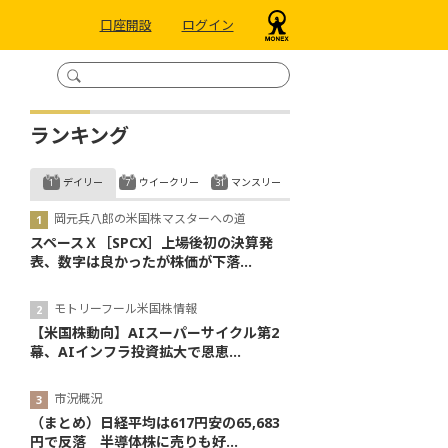
口座開設
ログイン
ランキング
デイリー
ウイークリー
マンスリー
岡元兵八郎の米国株マスターへの道
スペースＸ［SPCX］上場後初の決算発
表、数字は良かったが株価が下落...
モトリーフール米国株情報
【米国株動向】AIスーパーサイクル第2
幕、AIインフラ投資拡大で恩恵...
市況概況
（まとめ）日経平均は617円安の65,683
円で反落 半導体株に売りも好...