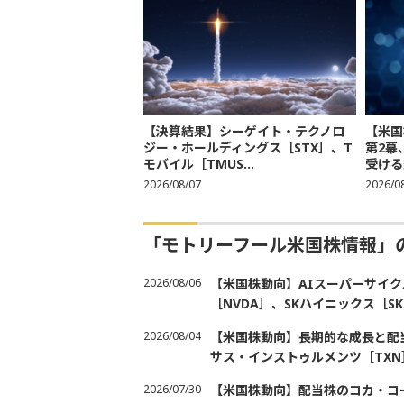
【決算結果】シーゲイト・テクノロ
【米国
ジー・ホールディングス［STX］、T
第2幕
モバイル［TMUS...
受ける銘
2026/08/07
2026/0
「モトリーフール米国株情報」
2026/08/06
【米国株動向】AIスーパーサイク
［NVDA］、SKハイニックス［
2026/08/04
【米国株動向】長期的な成長と配当
サス・インストゥルメンツ［TXN
2026/07/30
【米国株動向】配当株のコカ・コ