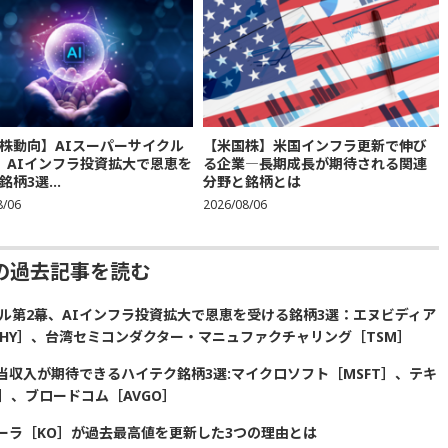
株動向】AIスーパーサイクル
【米国株】米国インフラ更新で伸び
、AIインフラ投資拡大で恩恵を
る企業―長期成長が期待される関連
柄3選...
分野と銘柄とは
8/06
2026/08/06
の過去記事を読む
ル第2幕、AIインフラ投資拡大で恩恵を受ける銘柄3選：エヌビディア
SKHY］、台湾セミコンダクター・マニュファクチャリング［TSM］
収入が期待できるハイテク銘柄3選:マイクロソフト［MSFT］、テキ
］、ブロードコム［AVGO］
ーラ［KO］が過去最高値を更新した3つの理由とは