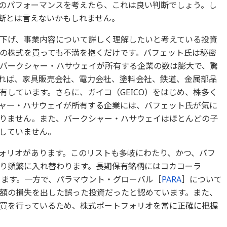
のパフォーマンスを考えたら、これは良い判断でしょう。し
断とは言えないかもしれません。
下げ、事業内容について詳しく理解したいと考えている投資
の株式を買っても不満を抱くだけです。バフェット氏は秘密
バークシャー・ハサウェイが所有する企業の数は膨大で、驚
れば、家具販売会社、電力会社、塗料会社、鉄道、金属部品
有しています。さらに、ガイコ（GEICO）をはじめ、株多く
ャー・ハサウェイが所有する企業には、バフェット氏が気に
りません。また、バークシャー・ハサウェイはほとんどの子
していません。
ォリオがあります。このリストも多岐にわたり、かつ、バフ
り頻繁に入れ替わります。長期保有銘柄にはコカコーラ
ります。一方で、パラマウント・グローバル［
PARA
］について
額の損失を出した誤った投資だったと認めています。また、
買を行っているため、株式ポートフォリオを常に正確に把握