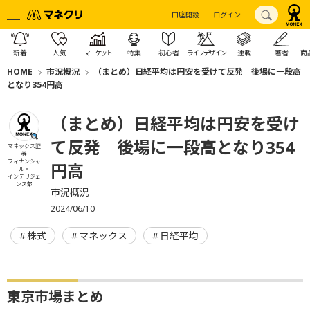
口座開設
ログイン
新着
人気
マーケット
特集
初心者
ライフデザイン
連載
著者
商
HOME
市況概況
（まとめ）日経平均は円安を受けて反発 後場に一段高
となり354円高
（まとめ）日経平均は円安を受け
て反発 後場に一段高となり354
マネックス証
券
フィナンシャ
円高
ル・
インテリジェ
ンス部
市況概況
2024/06/10
株式
マネックス
日経平均
東京市場まとめ