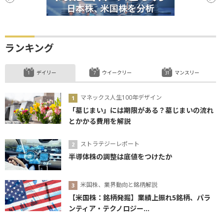
ランキング
デイリー
ウイークリー
マンスリー
マネックス人生100年デザイン
「墓じまい」には期限がある？墓じまいの流れ
とかかる費用を解説
ストラテジーレポート
半導体株の調整は底値をつけたか
米国株、業界動向と銘柄解説
【米国株：銘柄発掘】業績上振れ5銘柄、パラ
ンティア・テクノロジー...