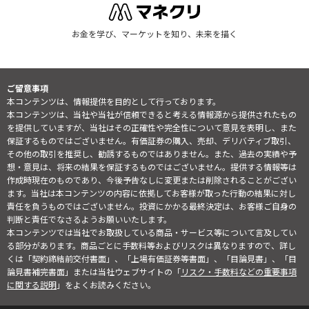
お金を学び、マーケットを知り、未来を描く
ご留意事項
本コンテンツは、情報提供を目的として行っております。
本コンテンツは、当社や当社が信頼できると考える情報源から提供されたもの
を提供していますが、当社はその正確性や完全性について意見を表明し、また
保証するものではございません。有価証券の購入、売却、デリバティブ取引、
その他の取引を推奨し、勧誘するものではありません。また、過去の実績や予
想・意見は、将来の結果を保証するものではございません。提供する情報等は
作成時現在のものであり、今後予告なしに変更または削除されることがござい
ます。当社は本コンテンツの内容に依拠してお客様が取った行動の結果に対し
責任を負うものではございません。投資にかかる最終決定は、お客様ご自身の
判断と責任でなさるようお願いいたします。
本コンテンツでは当社でお取扱している商品・サービス等について言及してい
る部分があります。商品ごとに手数料等およびリスクは異なりますので、詳し
くは「契約締結前交付書面」、「上場有価証券等書面」、「目論見書」、「目
論見書補完書面」または当社ウェブサイトの「
リスク・手数料などの重要事項
に関する説明
」をよくお読みください。