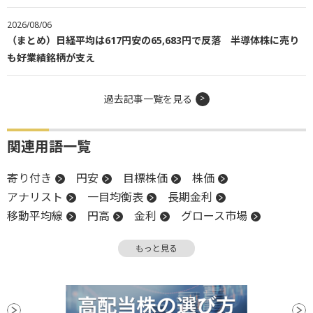
2026/08/06
（まとめ）日経平均は617円安の65,683円で反落 半導体株に売り
も好業績銘柄が支え
過去記事一覧を見る
関連用語一覧
寄り付き
円安
目標株価
株価
アナリスト
一目均衡表
長期金利
移動平均線
円高
金利
グロース市場
上場来高値
高値
前場
年初来高値
もっと見る
反発
一段高
営業利益
堅調
後場
下値
新興市場
上場
上場来安値
安値