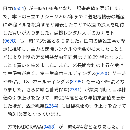
日立(
6501
）が一時5.0％高となり上場来高値を更新しまし
た。傘下の日立エナジーが2027年までに送配電機器の増産
に45億ドルを投資すると発表したことで収益の拡大を期待
した買いが入りました。建機レンタル大手のカナモト
(
9678
）も一時17.5％高となりました。国内の建設工事が堅
調に推移し、主力の建機レンタルの需要が拡大したことな
どにより上期の営業利益が前年同期比で16.2％増となった
ことで買いを集めました。また、米長期金利の上昇を受け
て生保株が高く、第一生命ホールディングス(
8750
）が一時
3.9％高、T&Dホールディングス(
8795
）も一時3.3％高とな
りました。さらに綜合警備保障(
2331
）が投資判断と目標株
価の引き上げを受けて一時5.3％高となり年初来高値を更新
したほか、森永乳業(
2264
）も目標株価の引き上げを受けて
一時3.1％高となっています。
一方でKADOKAWA(
9468
）が一時4.4％安となりました。子