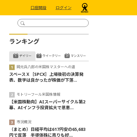
口座開設
ログイン
ランキング
デイリー
ウイークリー
マンスリー
岡元兵八郎の米国株マスターへの道
スペースＸ［SPCX］上場後初の決算発
表、数字は良かったが株価が下落...
モトリーフール米国株情報
【米国株動向】AIスーパーサイクル第2
幕、AIインフラ投資拡大で恩恵...
市況概況
（まとめ）日経平均は617円安の65,683
円で反落 半導体株に売りも好...