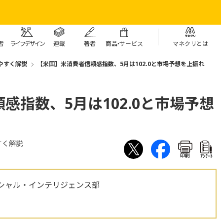
者
ライフデザイン
連載
著者
商
品・
サービス
マネクリとは
やすく解説
【米国】米消費者信頼感指数、5月は102.0と市場予想を上振れ
感指数、5月は102.0と市場予想
すく解説
印刷
ｱﾝｹｰﾄ
シャル・インテリジェンス部