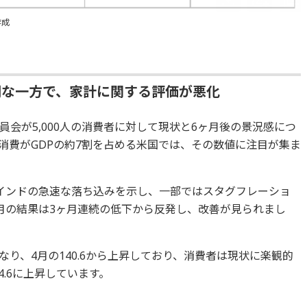
作成
調な一方で、家計に関する評価が悪化
会が5,000人の消費者に対して現状と6ヶ月後の景況感につ
消費がGDPの約7割を占める米国では、その数値に注目が集ま
インドの急速な落ち込みを示し、一部ではスタグフレーショ
月の結果は3ヶ月連続の低下から反発し、改善が見られまし
となり、4月の140.6から上昇しており、消費者は現状に楽観的
4.6に上昇しています。