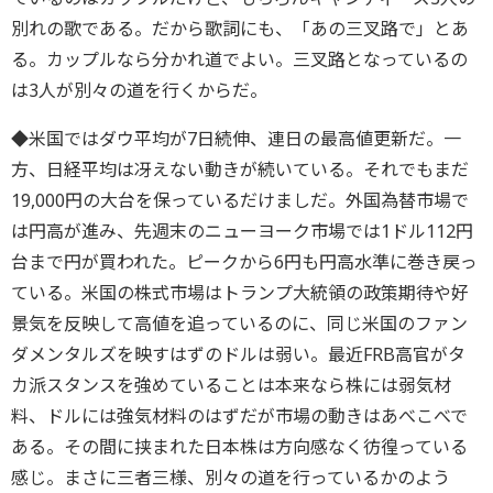
別れの歌である。だから歌詞にも、「あの三叉路で」とあ
る。カップルなら分かれ道でよい。三叉路となっているの
は3人が別々の道を行くからだ。
◆米国ではダウ平均が7日続伸、連日の最高値更新だ。一
方、日経平均は冴えない動きが続いている。それでもまだ
19,000円の大台を保っているだけましだ。外国為替市場で
は円高が進み、先週末のニューヨーク市場では1ドル112円
台まで円が買われた。ピークから6円も円高水準に巻き戻っ
ている。米国の株式市場はトランプ大統領の政策期待や好
景気を反映して高値を追っているのに、同じ米国のファン
ダメンタルズを映すはずのドルは弱い。最近FRB高官がタ
カ派スタンスを強めていることは本来なら株には弱気材
料、ドルには強気材料のはずだが市場の動きはあべこべで
ある。その間に挟まれた日本株は方向感なく彷徨っている
感じ。まさに三者三様、別々の道を行っているかのよう