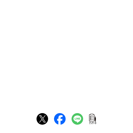
ｱﾝｹｰﾄ