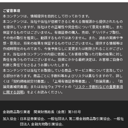
ご留意事項
本コンテンツは、情報提供を目的として行っております。
本コンテンツは、当社や当社が信頼できると考える情報源から提供されたもの
を提供していますが、当社はその正確性や完全性について意見を表明し、また
保証するものではございません。有価証券の購入、売却、デリバティブ取引、
その他の取引を推奨し、勧誘するものではありません。また、過去の実績や予
想・意見は、将来の結果を保証するものではございません。提供する情報等は
作成時現在のものであり、今後予告なしに変更または削除されることがござい
ます。当社は本コンテンツの内容に依拠してお客様が取った行動の結果に対し
責任を負うものではございません。投資にかかる最終決定は、お客様ご自身の
判断と責任でなさるようお願いいたします。
本コンテンツでは当社でお取扱している商品・サービス等について言及してい
る部分があります。商品ごとに手数料等およびリスクは異なりますので、詳し
くは「契約締結前交付書面」、「上場有価証券等書面」、「目論見書」、「目
論見書補完書面」または当社ウェブサイトの「
リスク・手数料などの重要事項
に関する説明
」をよくお読みください。
金融商品取引業者 関東財務局長（金商）第165号
日本証券業協会、一般社団法人 第二種金融商品取引業協会、一般社
団法人 金融先物取引業協会、