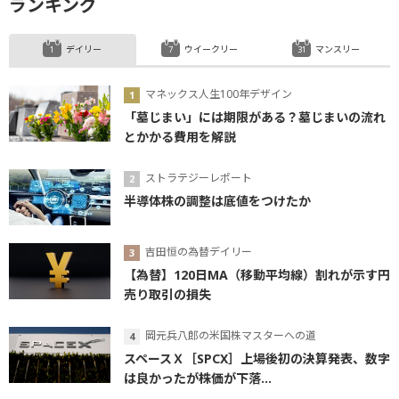
ランキング
デイリー
ウイークリー
マンスリー
マネックス人生100年デザイン
「墓じまい」には期限がある？墓じまいの流れ
とかかる費用を解説
ストラテジーレポート
半導体株の調整は底値をつけたか
吉田恒の為替デイリー
【為替】120日MA（移動平均線）割れが示す円
売り取引の損失
岡元兵八郎の米国株マスターへの道
スペースＸ［SPCX］上場後初の決算発表、数字
は良かったが株価が下落...