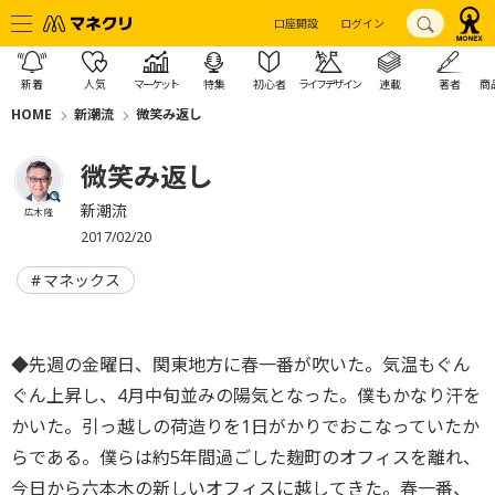
口座開設
ログイン
新着
人気
マーケット
特集
初心者
ライフデザイン
連載
著者
商
HOME
新潮流
微笑み返し
微笑み返し
新潮流
広木 隆
2017/02/20
マネックス
◆先週の金曜日、関東地方に春一番が吹いた。気温もぐん
ぐん上昇し、4月中旬並みの陽気となった。僕もかなり汗を
かいた。引っ越しの荷造りを1日がかりでおこなっていたか
らである。僕らは約5年間過ごした麹町のオフィスを離れ、
今日から六本木の新しいオフィスに越してきた。春一番、