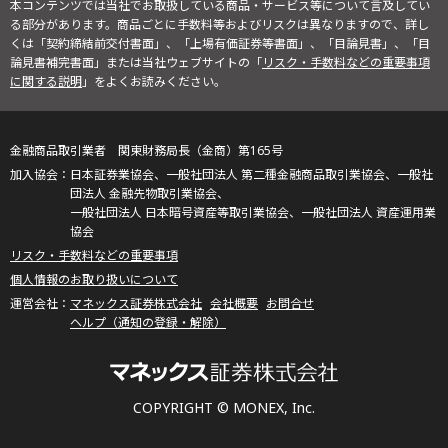
本コンテンツでは当社でお取扱している商品・サービス等について言及してい
る部分があります。商品ごとに手数料等およびリスクは異なりますので、詳し
くは「契約締結前交付書面」、「上場有価証券等書面」、「目論見書」、「目
論見書補完書面」または当社ウェブサイトの「
リスク・手数料などの重要事項
に関する説明
」をよくお読みください。
金融商品取引業者 関東財務局長（金商）第165号
日本証券業協会、一般社団法人 第二種金融商品取引業協会、一般社
団法人 金融先物取引業協会、
一般社団法人 日本暗号資産等取引業協会、一般社団法人 資産運用業
協会
リスク・手数料などの重要事項
個人情報のお取り扱いについて
マネックス証券株式会社
会社概要
お問合せ
ヘルプ（通知の登録・解除）
COPYRIGHT © MONEX, Inc.