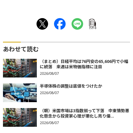
ｱﾝｹｰﾄ
あわせて読む
（まとめ）日経平均は76円安の65,606円で小幅
に続落 来週は米物価指標に注目
2026/08/07
半導体株の調整は底値をつけたか
2026/08/07
（朝）米国市場は3指数揃って下落 中東情勢悪
化懸念から投資家心理が悪化し売り優...
2026/08/07