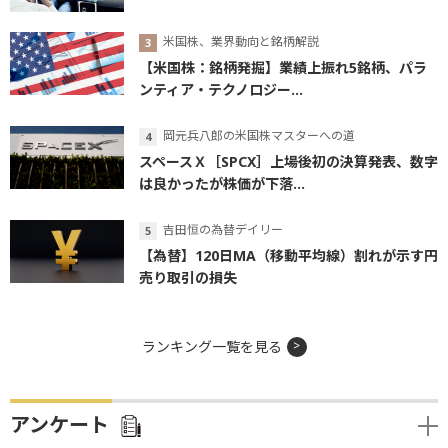
米国株、業界動向と銘柄解説
【米国株：銘柄発掘】業績上振れ5銘柄、パラ
ンティア・テクノロジー...
岡元兵八郎の米国株マスターへの道
スペースＸ［SPCX］上場後初の決算発表、数字
は良かったが株価が下落...
吉田恒の為替デイリー
【為替】120日MA（移動平均線）割れが示す円
売り取引の損失
ランキング一覧を見る
アンケート