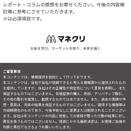
レポート・コラムの感想をお寄せください。今後の内容検
討等に参考にさせていただきます。
※は必須項目です。
お金を学び、マーケットを知り、未来を描く
ご留意事項
本コンテンツは、情報提供を目的として行っております。
本コンテンツは、当社や当社が信頼できると考える情報源から提供されたもの
を提供していますが、当社はその正確性や完全性について意見を表明し、また
保証するものではございません。有価証券の購入、売却、デリバティブ取引、
その他の取引を推奨し、勧誘するものではありません。また、過去の実績や予
想・意見は、将来の結果を保証するものではございません。提供する情報等は
作成時現在のものであり、今後予告なしに変更または削除されることがござい
ます。当社は本コンテンツの内容に依拠してお客様が取った行動の結果に対し
責任を負うものではございません。投資にかかる最終決定は、お客様ご自身の
判断と責任でなさるようお願いいたします。