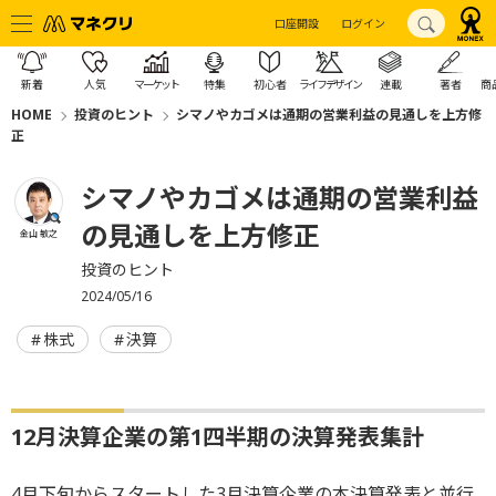
口座開設
ログイン
新着
人気
マーケット
特集
初心者
ライフデザイン
連載
著者
商
HOME
投資のヒント
シマノやカゴメは通期の営業利益の見通しを上方修
正
シマノやカゴメは通期の営業利益
の見通しを上方修正
金山 敏之
投資のヒント
2024/05/16
株式
決算
12月決算企業の第1四半期の決算発表集計
4月下旬からスタートした3月決算企業の本決算発表と並行