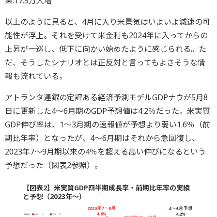
果:17.5万人増
以上のように見ると、4月に入り米景気はいよいよ減速の可
能性が浮上。それを受けて米金利も2024年に入ってからの
上昇が一巡し、低下に向かい始めたように感じられる。た
だ、そうしたシナリオとは正反対と言ってもよさそうな情
報も流れている。
アトランタ連銀の定評ある経済予測モデルGDPナウが5月8
日に更新した4～6月期のGDP予想値は4.2％だった。米実質
GDP伸び率は、1～3月期の速報値が予想より弱い1.6％（前
期比年率）となったが、4～6月期はそれから急回復し、
2023年7～9月期以来の4％を超える高い伸びになるという
予想だった（図表2参照）。
【図表2】米実質GDP四半期成長率・前期比年率の実績
と予想（2023年～）