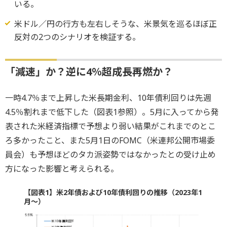
いる。
米ドル／円の行方も左右しそうな、米景気を巡るほぼ正
反対の2つのシナリオを検証する。
「減速」か？逆に4％超成長再燃か？
一時4.7％まで上昇した米長期金利、10年債利回りは先週
4.5％割れまで低下した（図表1参照）。5月に入ってから発
表された米経済指標で予想より弱い結果がこれまでのとこ
ろ多かったこと、また5月1日のFOMC（米連邦公開市場委
員会）も予想ほどのタカ派姿勢ではなかったとの受け止め
方になった影響と考えられる。
【図表1】米2年債および10年債利回りの推移（2023年1
月～）