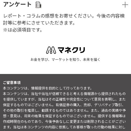
アンケート
レポート・コラムの感想をお寄せください。今後の内容検
討等に参考にさせていただきます。
※は必須項目です。
お金を学び、マーケットを知り、未来を描く
ご留意事項
本コンテンツは、情報提供を目的として行っております。
本コンテンツは、当社や当社が信頼できると考える情報源から提供されたもの
を提供していますが、当社はその正確性や完全性について意見を表明し、また
保証するものではございません。有価証券の購入、売却、デリバティブ取引、
その他の取引を推奨し、勧誘するものではありません。また、過去の実績や予
想・意見は、将来の結果を保証するものではございません。提供する情報等は
作成時現在のものであり、今後予告なしに変更または削除されることがござい
ます。当社は本コンテンツの内容に依拠してお客様が取った行動の結果に対し