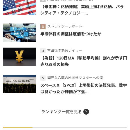
【米国株：銘柄発掘】業績上振れ5銘柄、パラ
ンティア・テクノロジー...
ストラテジーレポート
半導体株の調整は底値をつけたか
吉田恒の為替デイリー
【為替】120日MA（移動平均線）割れが示す円
売り取引の損失
岡元兵八郎の米国株マスターへの道
スペースＸ［SPCX］上場後初の決算発表、数字
は良かったが株価が下落...
ランキング一覧を見る