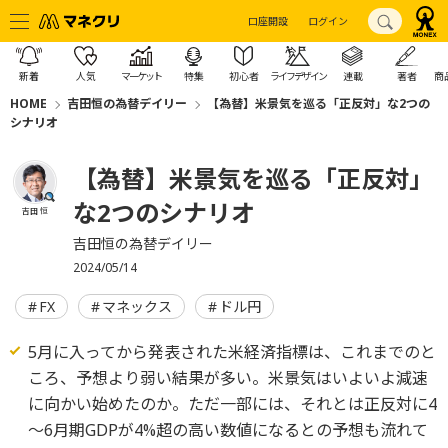
口座開設
ログイン
新着
人気
マーケット
特集
初心者
ライフデザイン
連載
著者
商
HOME
吉田恒の為替デイリー
【為替】米景気を巡る「正反対」な2つの
シナリオ
【為替】米景気を巡る「正反対」
な2つのシナリオ
吉田 恒
吉田恒の為替デイリー
2024/05/14
FX
マネックス
ドル円
5月に入ってから発表された米経済指標は、これまでのと
ころ、予想より弱い結果が多い。米景気はいよいよ減速
に向かい始めたのか。ただ一部には、それとは正反対に4
～6月期GDPが4%超の高い数値になるとの予想も流れて