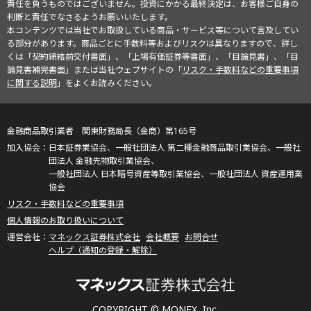
責任を負うものではございません。投資にかかる最終決定は、お客様ご自身の
判断と責任でなさるようお願いいたします。
本コンテンツでは当社でお取扱している商品・サービス等について言及してい
る部分があります。商品ごとに手数料等およびリスクは異なりますので、詳し
くは「契約締結前交付書面」、「上場有価証券等書面」、「目論見書」、「目
論見書補完書面」または当社ウェブサイトの「
リスク・手数料などの重要事項
に関する説明
」をよくお読みください。
金融商品取引業者 関東財務局長（金商）第165号
日本証券業協会、一般社団法人 第二種金融商品取引業協会、一般社
団法人 金融先物取引業協会、
一般社団法人 日本暗号資産等取引業協会、一般社団法人 資産運用業
協会
リスク・手数料などの重要事項
個人情報のお取り扱いについて
マネックス証券株式会社
会社概要
お問合せ
ヘルプ（通知の登録・解除）
COPYRIGHT © MONEX, Inc.