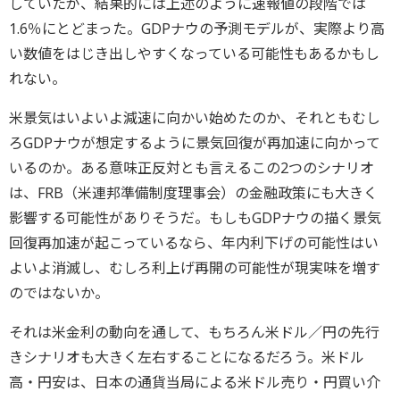
していたが、結果的には上述のように速報値の段階では
1.6％にとどまった。GDPナウの予測モデルが、実際より高
い数値をはじき出しやすくなっている可能性もあるかもし
れない。
米景気はいよいよ減速に向かい始めたのか、それともむし
ろGDPナウが想定するように景気回復が再加速に向かって
いるのか。ある意味正反対とも言えるこの2つのシナリオ
は、FRB（米連邦準備制度理事会）の金融政策にも大きく
影響する可能性がありそうだ。もしもGDPナウの描く景気
回復再加速が起こっているなら、年内利下げの可能性はい
よいよ消滅し、むしろ利上げ再開の可能性が現実味を増す
のではないか。
それは米金利の動向を通して、もちろん米ドル／円の先行
きシナリオも大きく左右することになるだろう。米ドル
高・円安は、日本の通貨当局による米ドル売り・円買い介