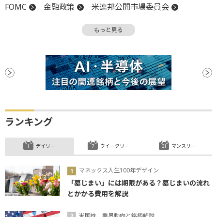
FOMC
金融政策
米連邦公開市場委員会
FRB
失業率
GDP
タカ派
利下げ
もっと見る
ランキング
デイリー
ウイークリー
マンスリー
マネックス人生100年デザイン
「墓じまい」には期限がある？墓じまいの流れ
とかかる費用を解説
米国株、業界動向と銘柄解説