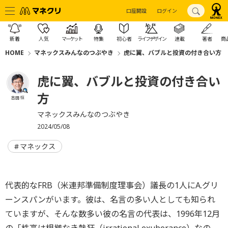
口座開設
ログイン
新着
人気
マーケット
特集
初心者
ライフデザイン
連載
著者
商
HOME
マネックスみんなのつぶやき
虎に翼、バブルと投資の付き合い方
虎に翼、バブルと投資の付き合い
方
吉田 恒
マネックスみんなのつぶやき
2024/05/08
マネックス
代表的なFRB（米連邦準備制度理事会）議長の1人にA.グリ
ーンスパンがいます。彼は、名言の多い人としても知られ
ていますが、そんな数多い彼の名言の代表は、1996年12月