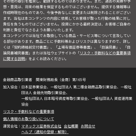
その他の取引を推奨し、勧誘するものではありません。また、過去の実績や予
想・意見は、将来の結果を保証するものではございません。提供する情報等は
作成時現在のものであり、今後予告なしに変更または削除されることがござい
ます。当社は本コンテンツの内容に依拠してお客様が取った行動の結果に対し
責任を負うものではございません。投資にかかる最終決定は、お客様ご自身の
判断と責任でなさるようお願いいたします。
本コンテンツでは当社でお取扱している商品・サービス等について言及してい
る部分があります。商品ごとに手数料等およびリスクは異なりますので、詳し
くは「契約締結前交付書面」、「上場有価証券等書面」、「目論見書」、「目
論見書補完書面」または当社ウェブサイトの「
リスク・手数料などの重要事項
に関する説明
」をよくお読みください。
金融商品取引業者 関東財務局長（金商）第165号
日本証券業協会、一般社団法人 第二種金融商品取引業協会、一般社
団法人 金融先物取引業協会、
一般社団法人 日本暗号資産等取引業協会、一般社団法人 資産運用業
協会
リスク・手数料などの重要事項
個人情報のお取り扱いについて
マネックス証券株式会社
会社概要
お問合せ
ヘルプ（通知の登録・解除）