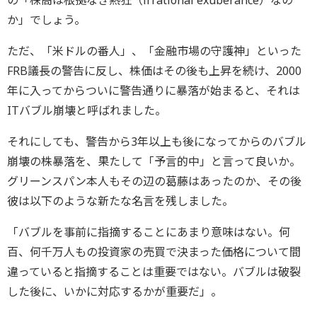
の「株高は根拠なき熱狂（irrational exuberance）なの
か」でしょう。
ただ、「米ドルの番人」、「金融市場の守護神」といった
FRB議長の警告に反し、株価はその後も上昇を続け、2000
年に入ってからついに警告通りに暴落が始まると、それは
ITバブル崩壊と呼ばれました。
それにしても、警告から3年以上も後になってからのバブル
崩壊の株暴落を、果たして「予言的中」と言って良いか。
グリーンスパン本人もその辺の葛藤はあったのか、その後
彼は以下のような新たな名言を残しました。
「バブルを事前に指摘することにあまり意味はない。何
百、何千万人もの投資家の売買で決まった価格について間
違っていると指摘することは重要ではない。バブルは破裂
した後に、いかに対応するかが重要だ」。