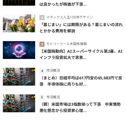
は良かったが株価が下落...
マネックス人生100年デザイン
「墓じまい」には期限がある？墓じまいの流れ
とかかる費用を解説
モトリーフール米国株情報
【米国株動向】AIスーパーサイクル第2幕、AI
インフラ投資拡大で恩恵...
市況概況
（まとめ）日経平均は617円安の65,683円で反
落 半導体株に売りも好...
市況概況
（朝）米国市場は3指数揃って下落 中東情勢
悪化懸念から投資家心理...