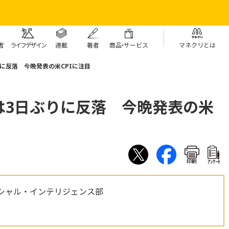
者
ライフデザイン
連載
著者
商
品・
サービス
マネクリとは
に反落 今晩発表の米CPIに注目
は3日ぶりに反落 今晩発表の米
印刷
ｱﾝｹｰﾄ
シャル・インテリジェンス部