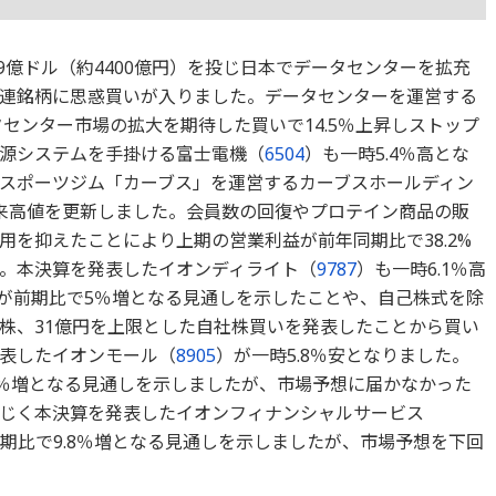
9億ドル（約4400億円）を投じ日本でデータセンターを拡充
連銘柄に思惑買いが入りました。データセンターを運営する
センター市場の拡大を期待した買いで14.5％上昇しストップ
源システムを手掛ける富士電機（
6504
）も一時5.4％高とな
スポーツジム「カーブス」を運営するカーブスホールディン
初来高値を更新しました。会員数の回復やプロテイン商品の販
を抑えたことにより上期の営業利益が前年同期比で38.2%
。本決算を発表したイオンディライト（
9787
）も一時6.1％高
益が前期比で5％増となる見通しを示したことや、自己株式を除
0万株、31億円を上限とした自社株買いを発表したことから買い
表したイオンモール（
8905
）が一時5.8％安となりました。
8.5％増となる見通しを示しましたが、市場予想に届かなかった
じく本決算を発表したイオンフィナンシャルサービス
前期比で9.8％増となる見通しを示しましたが、市場予想を下回
。