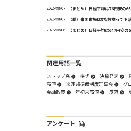
2026/08/07
（まとめ）日経平均は76円安の6
2026/08/07
（朝）米国市場は3指数揃って下
2026/08/06
（まとめ）日経平均は617円安の6
関連用語一覧
ストップ高
株式
決算発表
高値
米連邦準備制度理事会
グ
金融政策
年初来高値
反落
思惑買い
決算
後場
材料
アンケート