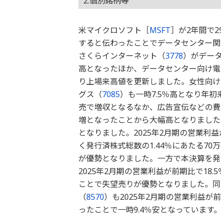
2.個別銘柄等
米マイクロソフト［
MSFT
］が2年間で2
すると伝わったことでデータセンター関
さくらインターネット（
3778
）がデータ
高となったほか、データセンター向け電
り上場来高値を更新しました。女性向け
グス（
7085
）も一時7.5％高となり年
売で増収となるなか、広告宣伝などの費用
増となったことから大幅高となりました
となりました。2025年2月期の営業利
く発行済株式総数の1.44％にあたる7
が優勢となりました。一方で本決算を発
2025年2月期の営業利益が前期比で1
ことで失望売りが優勢となりました。同
（
8570
）も2025年2月期の営業利益が
ったことで一時9.4％安となっています