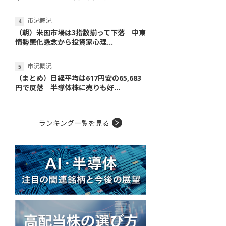
市況概況
（朝）米国市場は3指数揃って下落 中東
情勢悪化懸念から投資家心理...
市況概況
（まとめ）日経平均は617円安の65,683
円で反落 半導体株に売りも好...
ランキング一覧を見る