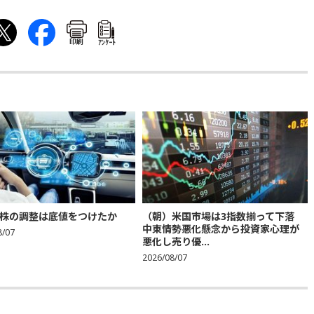
印刷
ｱﾝｹｰﾄ
株の調整は底値をつけたか
（朝）米国市場は3指数揃って下落
中東情勢悪化懸念から投資家心理が
8/07
悪化し売り優...
2026/08/07