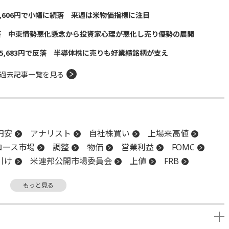
5,606円で小幅に続落 来週は米物価指標に注目
落 中東情勢悪化懸念から投資家心理が悪化し売り優勢の展開
5,683円で反落 半導体株に売りも好業績銘柄が支え
過去記事一覧を見る
円安
アナリスト
自社株買い
上場来高値
ロース市場
調整
物価
営業利益
FOMC
引け
米連邦公開市場委員会
上値
FRB
消費者物価指数
新興市場
CPI
上場
もっと見る