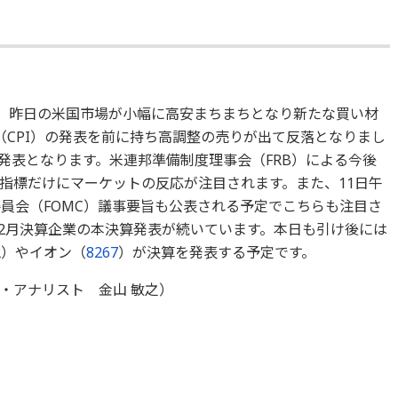
た。昨日の米国市場が小幅に高安まちまちとなり新たな買い材
（CPI）の発表を前に持ち高調整の売りが出て反落となりまし
分に発表となります。米連邦準備制度理事会（FRB）による今後
指標だけにマーケットの反応が注目されます。また、11日午
委員会（FOMC）議事要旨も公表される予定でこちらも注目さ
2月決算企業の本決算発表が続いています。本日も引け後には
2
）やイオン（
8267
）が決算を発表する予定です。
・アナリスト 金山 敏之）