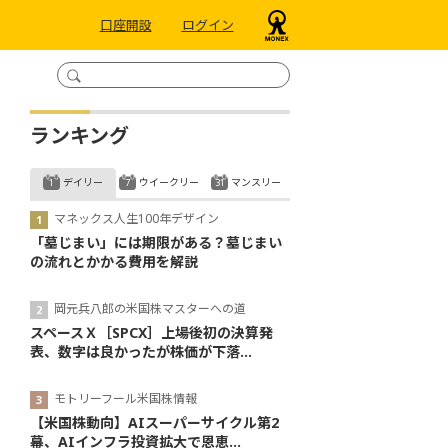
口座開設
ログイン
ランキング
デイリー
ウイークリー
マンスリー
マネックス人生100年デザイン
「墓じまい」には期限がある？墓じまい
の流れとかかる費用を解説
岡元兵八郎の米国株マスターへの道
スペースＸ［SPCX］上場後初の決算発
表、数字は良かったが株価が下落...
モトリーフール米国株情報
【米国株動向】AIスーパーサイクル第2
幕、AIインフラ投資拡大で恩恵...