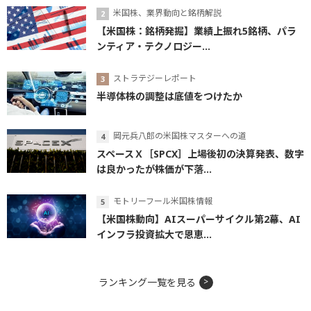
米国株、業界動向と銘柄解説
【米国株：銘柄発掘】業績上振れ5銘柄、パラ
ンティア・テクノロジー...
ストラテジーレポート
半導体株の調整は底値をつけたか
岡元兵八郎の米国株マスターへの道
スペースＸ［SPCX］上場後初の決算発表、数字
は良かったが株価が下落...
モトリーフール米国株情報
【米国株動向】AIスーパーサイクル第2幕、AI
インフラ投資拡大で恩恵...
ランキング一覧を見る