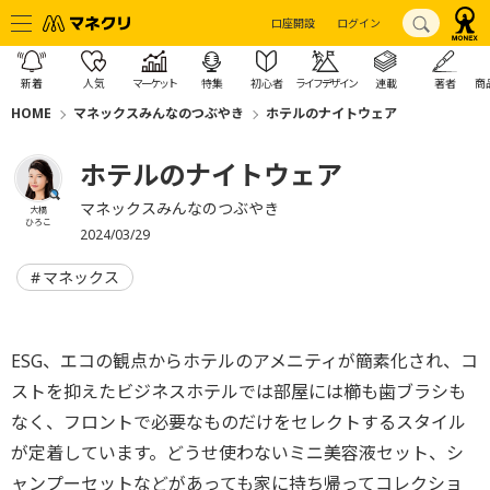
口座開設
ログイン
新着
人気
マーケット
特集
初心者
ライフデザイン
連載
著者
商
HOME
マネックスみんなのつぶやき
ホテルのナイトウェア
ホテルのナイトウェア
マネックスみんなのつぶやき
大橋
ひろこ
2024/03/29
マネックス
ESG、エコの観点からホテルのアメニティが簡素化され、コ
ストを抑えたビジネスホテルでは部屋には櫛も歯ブラシも
なく、フロントで必要なものだけをセレクトするスタイル
が定着しています。どうせ使わないミニ美容液セット、シ
ャンプーセットなどがあっても家に持ち帰ってコレクショ