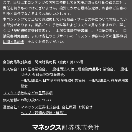
ます。当社は本コンテンツの内容に依拠してお客様が取った行動の結果に対し
責任を負うものではございません。投資にかかる最終決定は、お客様ご自身の
判断と責任でなさるようお願いいたします。
本コンテンツでは当社でお取扱している商品・サービス等について言及してい
る部分があります。商品ごとに手数料等およびリスクは異なりますので、詳し
くは「契約締結前交付書面」、「上場有価証券等書面」、「目論見書」、「目
論見書補完書面」または当社ウェブサイトの「
リスク・手数料などの重要事項
に関する説明
」をよくお読みください。
金融商品取引業者 関東財務局長（金商）第165号
日本証券業協会、一般社団法人 第二種金融商品取引業協会、一般社
団法人 金融先物取引業協会、
一般社団法人 日本暗号資産等取引業協会、一般社団法人 資産運用業
協会
リスク・手数料などの重要事項
個人情報のお取り扱いについて
マネックス証券株式会社
会社概要
お問合せ
ヘルプ（通知の登録・解除）