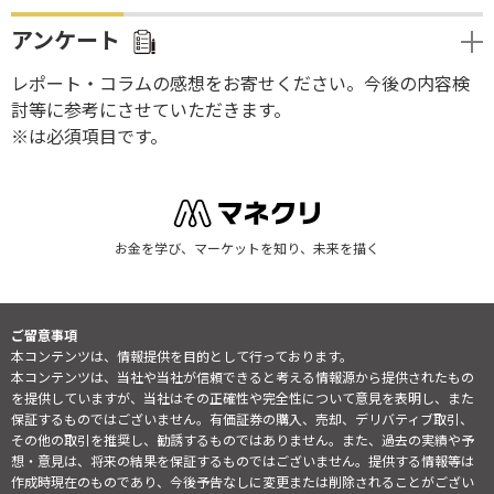
アンケート
レポート・コラムの感想をお寄せください。今後の内容検
討等に参考にさせていただきます。
※は必須項目です。
お金を学び、マーケットを知り、未来を描く
ご留意事項
本コンテンツは、情報提供を目的として行っております。
本コンテンツは、当社や当社が信頼できると考える情報源から提供されたもの
を提供していますが、当社はその正確性や完全性について意見を表明し、また
保証するものではございません。有価証券の購入、売却、デリバティブ取引、
その他の取引を推奨し、勧誘するものではありません。また、過去の実績や予
想・意見は、将来の結果を保証するものではございません。提供する情報等は
作成時現在のものであり、今後予告なしに変更または削除されることがござい