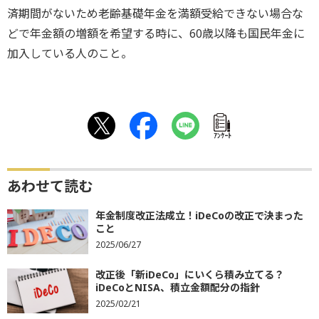
済期間がないため老齢基礎年金を満額受給できない場合な
どで年金額の増額を希望する時に、60歳以降も国民年金に
加入している人のこと。
ｱﾝｹｰﾄ
あわせて読む
年金制度改正法成立！iDeCoの改正で決まった
こと
2025/06/27
改正後「新iDeCo」にいくら積み立てる？
iDeCoとNISA、積立金額配分の指針
2025/02/21