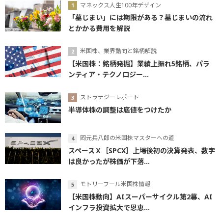
マネックス人生100年デザイン
「墓じまい」には期限がある？墓じまいの流れ
とかかる費用を解説
米国株、業界動向と銘柄解説
【米国株：銘柄発掘】業績上振れ5銘柄、パラ
ンティア・テクノロジー...
ストラテジーレポート
半導体株の調整は底値をつけたか
岡元兵八郎の米国株マスターへの道
スペースＸ［SPCX］上場後初の決算発表、数字
は良かったが株価が下落...
モトリーフール米国株情報
【米国株動向】AIスーパーサイクル第2幕、AI
インフラ投資拡大で恩恵...