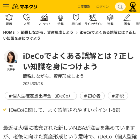
口座開設
ログイン
新着
人気
マーケット
特集
初心者
ライフデザイン
連載
著者
商
HOME
節税しながら、資産形成しよう
iDeCoでよくある誤解とは？正し
い知識を身につけよう
iDeCoでよくある誤解とは？正し
い知識を身につけよう
竹川
美奈子
節税しながら、資産形成しよう
2024/03/28
個人型確定拠出年金（iDeCo）
初心者
節税
iDeCoに関して、よく誤解されやすいポイント6選
最近は大幅に拡充された新しいNISAが注目を集めています
が、老後に向けた資産形成という意味で、iDeCo（個人型確